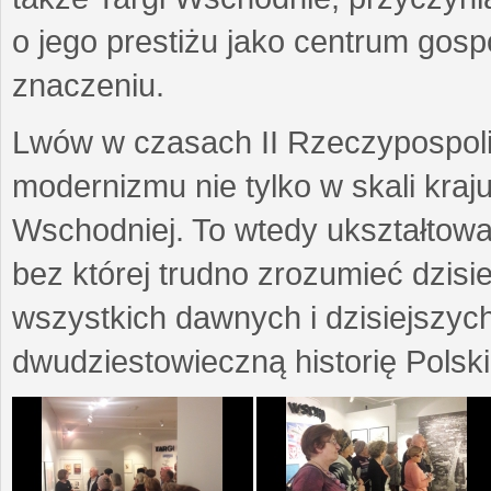
o jego prestiżu jako centrum go
znaczeniu.
Lwów w czasach II Rzeczypospoli
modernizmu nie tylko w skali kraj
Wschodniej. To wtedy ukształtow
bez której trudno zrozumieć dzisi
wszystkich dawnych i dzisiejszyc
dwudziestowieczną historię Polski