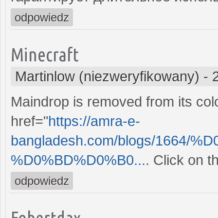
odpowiedz
Minecraft
Martinlow (niezweryfikowany)
-
Maindrop is removed from its colo
href="
https://amra-e-
bangladesh.com/blogs/1664
%D0%BD%D0%B0...
. Click on 
odpowiedz
Fobertdax