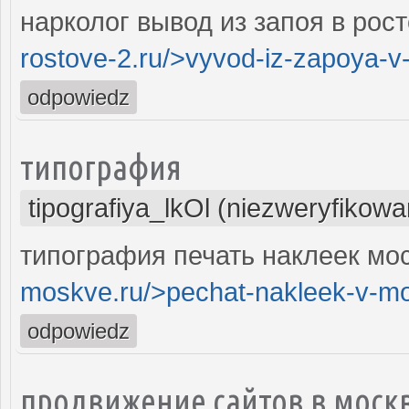
нарколог вывод из запоя в рост
rostove-2.ru/>vyvod-iz-zapoya-v
odpowiedz
типография
tipografiya_lkOl (niezweryfikowa
типография печать наклеек мос
moskve.ru/>pechat-nakleek-v-m
odpowiedz
продвижение сайтов в моск