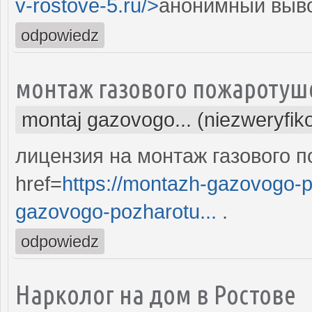
v-rostove-5.ru/>
анонимный вывод
odpowiedz
монтаж газового пожаротуш
montaj gazovogo... (niezweryfi
лицензия на монтаж газового 
href=
https://montazh-gazovogo-
gazovogo-pozharotu...
.
odpowiedz
Нарколог на дом в Ростове