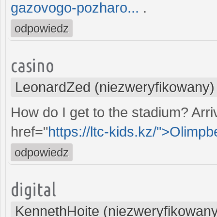
gazovogo-pozharo...
.
odpowiedz
casino
LeonardZed (niezweryfikowany)
How do I get to the stadium? Arriv
href="
https://ltc-kids.kz/">Olimp
odpowiedz
digital
KennethHoite (niezweryfikowany