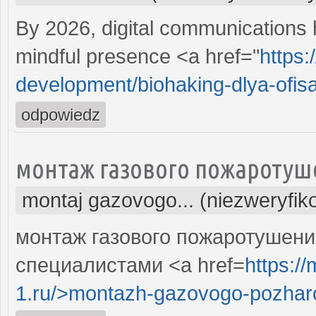
By 2026, digital communications h
mindful presence <a href="
https:
development/biohaking-dlya-ofisa-
odpowiedz
монтаж газового пожаротуш
montaj gazovogo... (niezweryfi
монтаж газового пожаротушен
специалистами <a href=
https:/
1.ru/>montazh-gazovogo-pozharo