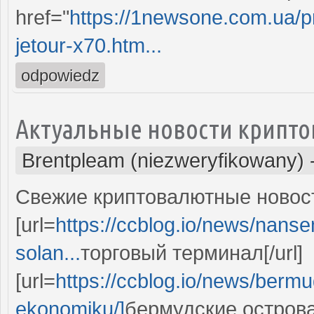
href="
https://1newsone.com.ua/p
jetour-x70.htm...
odpowiedz
Актуальные новости крипто
Brentpleam (niezweryfikowany)
Свежие криптовалютные новост
[url=
https://ccblog.io/news/nansen
solan...
торговый терминал[/url]
[url=
https://ccblog.io/news/berm
ekonomiku/]
бермудские острова[