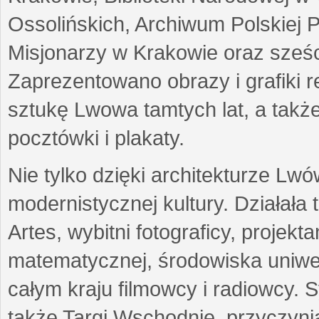
Ossolińskich, Archiwum Polskiej 
Misjonarzy w Krakowie oraz sześc
Zaprezentowano obrazy i grafiki r
sztukę Lwowa tamtych lat, a także
pocztówki i plakaty.
Nie tylko dzięki architekturze Lw
modernistycznej kultury. Działała
Artes, wybitni fotograficy, projekt
matematycznej, środowiska uniwer
całym kraju filmowcy i radiowcy
także Targi Wschodnie, przyczynia