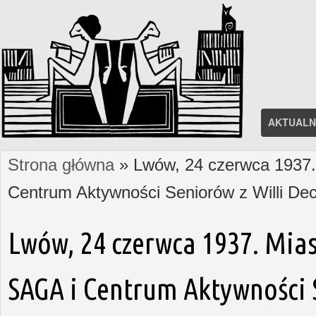
AKTUALN
Strona główna
» Lwów, 24 czerwca 1937. 
Jesteś tutaj
Centrum Aktywności Seniorów z Willi D
Lwów, 24 czerwca 1937. Mias
SAGA i Centrum Aktywności S