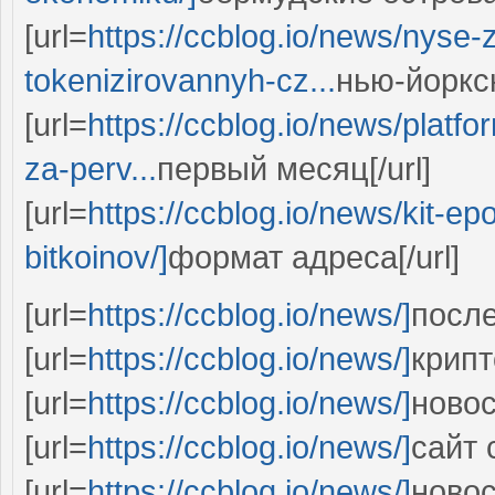
[url=
https://ccblog.io/news/nyse-
tokenizirovannyh-cz...
нью-йоркс
[url=
https://ccblog.io/news/platf
za-perv...
первый месяц[/url]
[url=
https://ccblog.io/news/kit-ep
bitkoinov/]
формат адреса[/url]
[url=
https://ccblog.io/news/]
после
[url=
https://ccblog.io/news/]
крипт
[url=
https://ccblog.io/news/]
новос
[url=
https://ccblog.io/news/]
сайт 
[url=
https://ccblog.io/news/]
новос