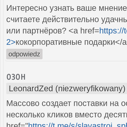
Интересно узнать ваше мнение
считаете действительно удачн
или партнёров? <a href=
https:/
2>
кокорпоративные подарки</
odpowiedz
озон
LeonardZed (niezweryfikowany)
Массово создает поставки на о
несколько кликов вместо десят
href="
https://t.me/s/slavastroi_s