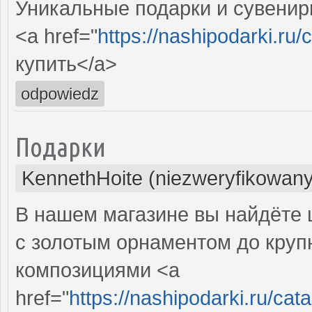
Уникальные подарки и сувениры
<a href="
https://nashipodarki.ru/
купить</a>
odpowiedz
Подарки
KennethHoite (niezweryfikowany
В нашем магазине вы найдёте 
с золотым орнаментом до круп
композициями <a
href="
https://nashipodarki.ru/ca