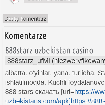
Dodaj komentarz
Komentarze
888starz uzbekistan casino
888starz_ufMi (niezweryfikowan
albatta. o‘yinlar. yana. turlicha. S
ishlatilmoqda. Kuchli foydalanuvc
888 stars скачать [url=
https://w
uzbekistans.com/apk]https://888s