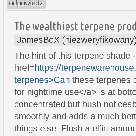
odpowiedz
The wealthiest terpene pro
JamesBoX (niezweryfikowany
The hint of this terpene shade 
href=
https://terpenewarehouse
terpenes>Can
these terpenes b
for nighttime use</a> is at bot
concentrated but hush noticeabl
smoothly and adds a much bettor
things else. Flush a elfin amou