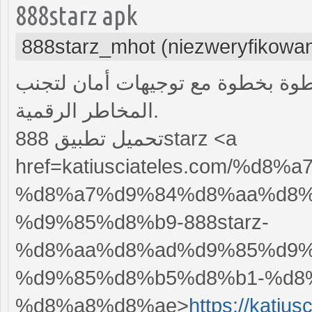
888starz apk
888starz_mhot (niezweryfikowa
خطوة بخطوة مع توجيهات أمان لتجنب
المخاطر الرقمية.
تحميل تطبيق 888starz <a
href=katiusciateles.com/%d
%d8%a7%d9%84%d8%aa%d8%
%d9%85%d8%b9-888starz-
%d8%aa%d8%ad%d9%85%d9%
%d9%85%d8%b5%d8%b1-%d8%
%d8%a8%d8%ae>
https://kat