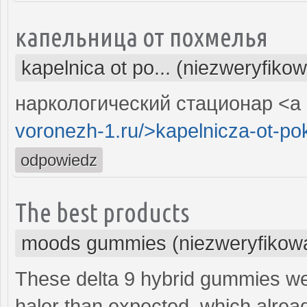
капельница от похмелья
kapelnica ot po... (niezweryfiko
наркологический стационар <a 
voronezh-1.ru/>kapelnicza-ot-po
odpowiedz
The best products
moods gummies (niezweryfikow
These delta 9 hybrid gummies wer
haler than expected, which alread