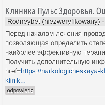
Клиника Пульс Здоровья. О
Rodneybet (niezweryfikowany)
Перед началом лечения провод
позволяющая определить степе
наиболее эффективную терапи
Получить дополнительную инф
href=
https://narkologicheskaya-k
klinik...
odpowiedz