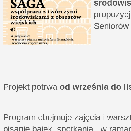
środowis
propozycj
Seniorów 
Projekt potrwa
od września do l
Program obejmuje zajęcia i warszt
pisanie bajek, spotkania w ramach