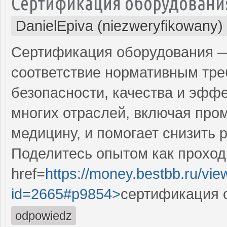
Сертификация оборудовани
DanielEpiva (niezweryfikowany)
Сертификация оборудования — 
соответствие нормативным тре
безопасности, качества и эфф
многих отраслей, включая про
медицину, и помогает снизить 
Поделитесь опытом как проход
href=
https://money.bestbb.ru/vie
id=2665#p9854>
сертификация 
odpowiedz