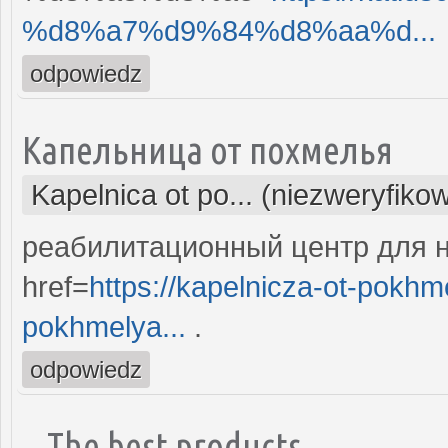
%d8%a7%d9%84%d8%aa%d...
odpowiedz
Капельница от похмелья
Kapelnica ot po... (niezweryfiko
реабилитационный центр для 
href=
https://kapelnicza-ot-pokhm
pokhmelya...
.
odpowiedz
The best products