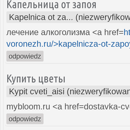
Капельница от запоя
Kapelnica ot za... (niezweryfiko
лечение алкоголизма <a href=
h
voronezh.ru/>kapelnicza-ot-zapo
odpowiedz
Купить цветы
Kypit cveti_aisi (niezweryfikowa
mybloom.ru <a href=dostavka-cv
odpowiedz