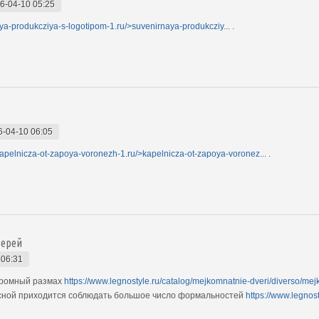
6-04-10 05:25
aya-produkcziya-s-logotipom-1.ru/>suvenirnaya-produkcziy...
.
6-04-10 06:05
/kapelnicza-ot-zapoya-voronezh-1.ru/>kapelnicza-ot-zapoya-voronez...
.
верей
 06:31
громный размах
https://www.legnostyle.ru/catalog/mejkomnatnie-dveri/diverso/mej
есной приходится соблюдать большое число формальностей
https://www.legno