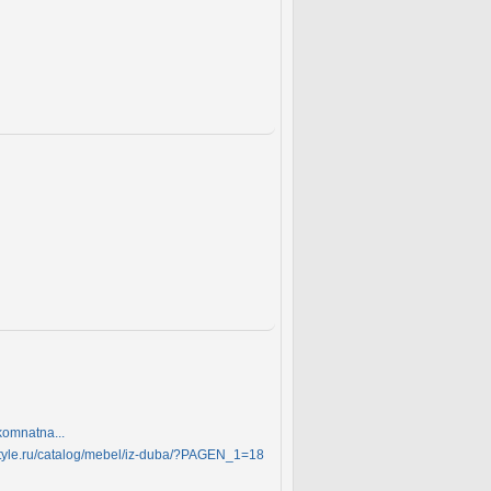
komnatna...
style.ru/catalog/mebel/iz-duba/?PAGEN_1=18