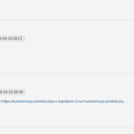
6-04-10 08:21
6-04-10 08:38
f=
https://suvenirnaya-produkcziya-s-logotipom-3.ru/>suvenirnaya-produkcziy...
.