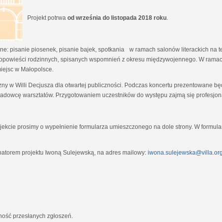
Projekt potrwa
od września do listopada 2018 roku
.
e: pisanie piosenek, pisanie bajek, spotkania w ramach salonów literackich na tem
opowieści rodzinnych, spisanych wspomnień z okresu międzywojennego. W ramach
miejsc w Małopolsce.
zny w Willi Decjusza dla otwartej publiczności. Podczas koncertu prezentowane 
adowcę warsztatów. Przygotowaniem uczestników do występu zajmą się profesjona
ekcie prosimy o wypełnienie formularza umieszczonego na dole strony. W formula
natorem projektu Iwoną Sulejewską, na adres mailowy:
iwona.sulejewska@villa.org
jność przesłanych zgłoszeń.