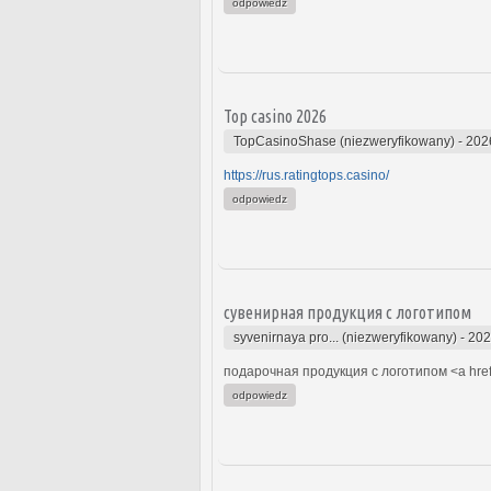
odpowiedz
Top casino 2026
TopCasinoShase (niezweryfikowany)
-
202
https://rus.ratingtops.casino/
odpowiedz
сувенирная продукция с логотипом
syvenirnaya pro... (niezweryfikowany)
-
202
подарочная продукция с логотипом <a hre
odpowiedz