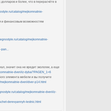
 долларов и более, что в перерасчёте в
nostyle.ru/catalog/mejkomnatnie-
ям и финансовым возможностям
legnostyle.ru/catalog/mejkomnatnie-
-pan...
ал, значит она не вредит экологии, а еще
ejkomnatnie-dveri/iz-dyba/?PAGEN_1=6
бого элемента мебели и вы получите
g/mejkomnatnie-dveri/dver-p14.html
gnostyle.ru/catalog/mejkomnatnie-dveri/iz-
aschet-derevyannyh-lestnic.html