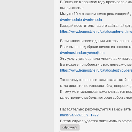
В Гонконге в прошлом году проживало окол
американские
Мы уже 10 лет занимаемся реализацией д
dveri/vhodnie-dveri/vhodn...
Каждый посетитель нашего сайта найдет
https://www.legnostyle.ru/catalog/inter-eri/inte
Возможность воссоздания интерьера по 
Если вы не подобрали ничего из нашего к
dveri/nestandarnye/mejkom...
Эту услугу уже оценили многие архитект
Вы можете приобрести у нас немецкую ме
https://www.legnostyle.ru/catalog/lestnici/der
Так почему же она все-таки стала такой 
кожа достаточно износостойка, непроница
К тому же итальянская кожа считается пе
качественную мебель, которая собой укр
Настоятельно рекомендуется заказывать 
massiva/?PAGEN_1=22
В этом случае удастся максимально эффе
odpowiedz