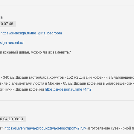
на
10 07:48
й
https://si-design.ru/the_girls_bedroom
esign.ru/contact
и кожаный диван, можно ли их заменить?
 - 340 м2 Дизайн гастробара Хомутов - 152 м2 Дизайн кофейни в Благовещенск
ле с элементами лофта в Москве - 65 м2 Дизайн кофейни в Благовещенске - 1
ой) кухни Дизайн кофейни
https://si-design.ru/lime74m2
6-04-10 08:13
ef=
https://suvenirnaya-produkcziya-s-logotipom-2.ru/>
изготовление сувенирной п