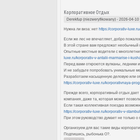
Корпоративное Отдых
Derekfup (niezweryfikowany)
-
2026-04-10
Нужна ли виза: нет
https://corporativ-luxe.r
Если же лес не впечатляет, добро пожал
В этой стране вам предложат необычный 
Опытные местные водители с многолетним
luxe.ru/korporativ-v-antalii-marmarise-i-kus
Перед вами откроются вулканы, ледники и
И не забудьте попробовать уникальные ме
Разработаем насыщенную деловую или обр
https://corporativ-luxe.ru/korporativnaya-p
Прежде всего, корпоративный отдых дает 
компания, даже та, которая может позво
Если такая коллективная поездка возможн
https://corporativ-luxe.ru/korporativ-v-stambu
При этом руководство думает не только о
Организуем для вас такие виды корпорат
Подпишись, рыбонька O?.