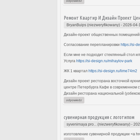
odpowiedz
Ремонт Квартир И Дизайн Проект Це
BryanBuips (niezweryfikowany)
-
2026-04-
Дизайн-проект общественных помещени
Согласование перепланировки
https://si-d
Если мне не подходит стеклянный стол ил
Услуга
https://si-design.ru/mihaylov-park
ЖК 1 квартал
https://si-design.ru/lime74m2
Дизайн проект ресторана восточной кухни
центре Петербурга Кафе в современном сти
Дизайн ресторана национальной (узбекск
odpowiedz
сувенирная продукция с логотипом
syvenirnaya pro... (niezweryfikowany)
-
202
изготовление сувенирной продукции <a hr