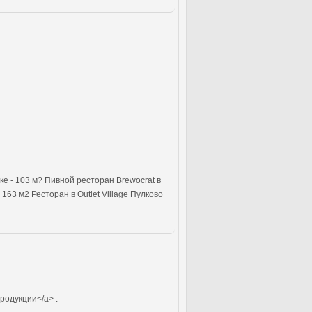
е - 103 м? Пивной ресторан Brewocrat в
63 м2 Ресторан в Outlet Village Пулково
родукции</a> .