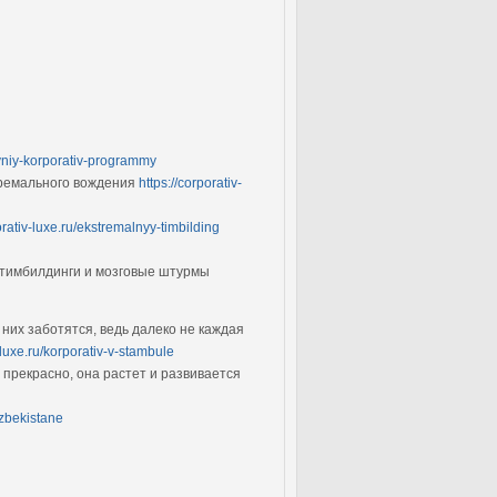
tivniy-korporativ-programmy
тремального вождения
https://corporativ-
orativ-luxe.ru/ekstremalnyy-timbilding
 тимбилдинги и мозговые штурмы
них заботятся, ведь далеко не каждая
v-luxe.ru/korporativ-v-stambule
 прекрасно, она растет и развивается
uzbekistane