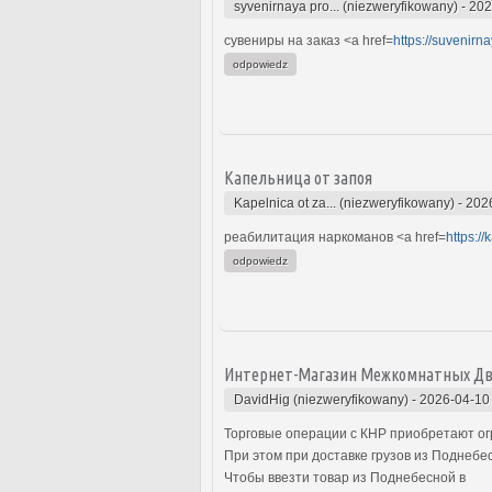
syvenirnaya pro... (niezweryfikowany)
-
202
сувениры на заказ <a href=
https://suvenirn
odpowiedz
Капельница от запоя
Kapelnica ot za... (niezweryfikowany)
-
202
реабилитация наркоманов <a href=
https:/
odpowiedz
Интернет-Магазин Межкомнатных Д
DavidHig (niezweryfikowany)
-
2026-04-10
Торговые операции с КНР приобретают о
При этом при доставке грузов из Поднеб
Чтобы ввезти товар из Поднебесной в