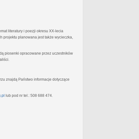
at literatury i poezji okresu XX-lecia
 projektu planowana jest także wycieczka,
będą piosenki opracowane przez uczestników
liści.
rzu znajdą Państwo informacje dotyczące
.pl
lub pod nr tel.: 508 688 474.