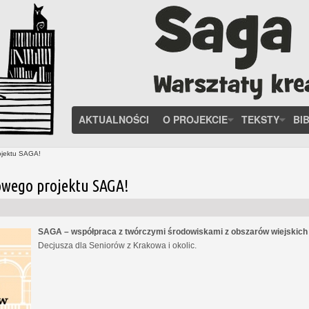
AKTUALNOŚCI
O PROJEKCIE
TEKSTY
BI
ojektu SAGA!
owego projektu SAGA!
SAGA – współpraca z twórczymi środowiskami z obszarów wiejskic
Decjusza dla Seniorów z Krakowa i okolic.