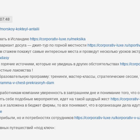
 07:48
u/morskoy-kokteyl-antalii
овать в Исландию
https://corporativ-luxe.ru/meksika
вариант досуга — джип-тур по горной местности
https://corporativ-luxe.ru/spor
 стажем покажут самые интересные места и проведут несколько уроков экс
hadasy
 горячие источники, которые не увидишь в других обстоятельствах
https://corp
стные лакомства !
азовательную программу: тренинги, мастер-классы, стратегические сессии,
rogramma-v-chest-prekrasnyh-dam
работникам компании уверенность в завтрашнем дне и понимание того, что о 
лить себе подобные мероприятия, идет на такой щедрый жест
https://corporati
а и заложена в бюджет фирмы, то все понимают, что в организации дела идут
le
 прибыли, но и потребностях сотрудников
https://corporativ-luxe.ru/korporativ-v-
ивных путешествий «под ключ»: