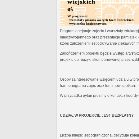
Program obejmuje zajęcia i warsztaty edukacyjn
międzywojennego oraz prezentację pamiątek, 
której założeniem jest odkrywanie ciekawych 
Zakończeniem projektu będzie występ artystyc
projektu do muzyki skomponowanej przez wykł
Osoby zainteresowane wzięciem udziału w proj
harmonogramu zajęć oraz terminów spotkań.
W przypadku pytań prosimy o kontakt z koordy
UDZIAŁ W PROJEKCIE JEST BEZPŁATNY
Liczba miejsc jest ograniczona, decyduje kole