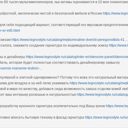
о 60 тысяч мультимиллионеров, чьи активы оцениваются в 10 млн гонконгских
обротной, экологически чистой и безопасной мебели в России
https://www.leg
 для себя подходящий вариант, соответствующий его вкусовым предпочтени
r-er-int5.html
эскизам
https://www.legnostyle.ru/catalog/mejkomnatnie-dveri/d-peregorodki/a-41....
аталога, закажите создание гарнитура по индивидуальному эскизу
https://www.
оры и дизайнеры
https://www.legnostyle.ru/catalog/inter-eri/stenovie-paneli/stenovie
бель, которая будет полностью соответствовать дизайнерскому замыслу
evannie-marsevie-lestnici-...
популярной и элитной одновременно? Потому что кожа это натуральный матери
ема для воздуха и за ней легко ухаживать
https://www.legnostyle.ru/catalog/m
рвой в мире по качеству, добавьте сюда возможность заказа отделки кожей лю
асит ваш интерьер роскошью и натуральностью
https://www.legnostyle.ru/catalo
разработку кухонного гарнитура исключительно под Вашу кухню
https://www.le
ктивно вписать бытовую технику в фасад гарнитура
https://www.legnostyle.ru/r