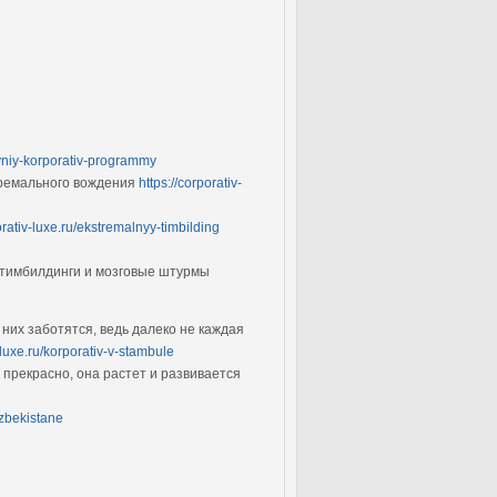
tivniy-korporativ-programmy
тремального вождения
https://corporativ-
orativ-luxe.ru/ekstremalnyy-timbilding
 тимбилдинги и мозговые штурмы
них заботятся, ведь далеко не каждая
v-luxe.ru/korporativ-v-stambule
 прекрасно, она растет и развивается
uzbekistane