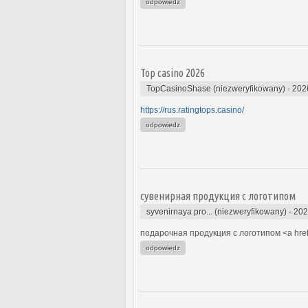
odpowiedz
Top casino 2026
TopCasinoShase (niezweryfikowany)
-
202
https://rus.ratingtops.casino/
odpowiedz
сувенирная продукция с логотипом
syvenirnaya pro... (niezweryfikowany)
-
202
подарочная продукция с логотипом <a hre
odpowiedz