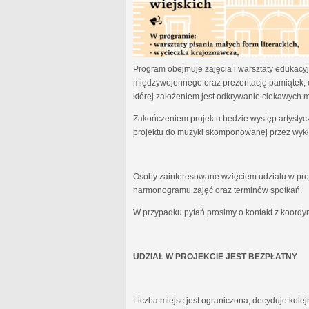
Program obejmuje zajęcia i warsztaty edukacyjn
międzywojennego oraz prezentację pamiątek, 
której założeniem jest odkrywanie ciekawych 
Zakończeniem projektu będzie występ artystyc
projektu do muzyki skomponowanej przez wykł
Osoby zainteresowane wzięciem udziału w proj
harmonogramu zajęć oraz terminów spotkań.
W przypadku pytań prosimy o kontakt z koordy
UDZIAŁ W PROJEKCIE JEST BEZPŁATNY
Liczba miejsc jest ograniczona, decyduje kole