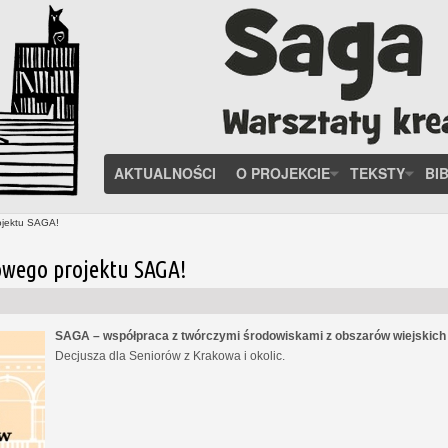
AKTUALNOŚCI
O PROJEKCIE
TEKSTY
BI
ojektu SAGA!
owego projektu SAGA!
SAGA – współpraca z twórczymi środowiskami z obszarów wiejskic
Decjusza dla Seniorów z Krakowa i okolic.