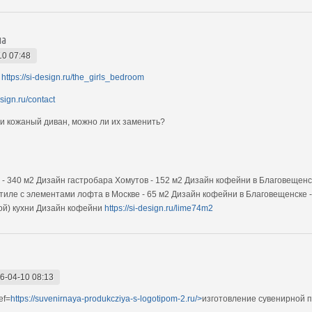
на
10 07:48
й
https://si-design.ru/the_girls_bedroom
esign.ru/contact
и кожаный диван, можно ли их заменить?
 - 340 м2 Дизайн гастробара Хомутов - 152 м2 Дизайн кофейни в Благовещенск
ле с элементами лофта в Москве - 65 м2 Дизайн кофейни в Благовещенске - 1
ой) кухни Дизайн кофейни
https://si-design.ru/lime74m2
6-04-10 08:13
ef=
https://suvenirnaya-produkcziya-s-logotipom-2.ru/>
изготовление сувенирной п