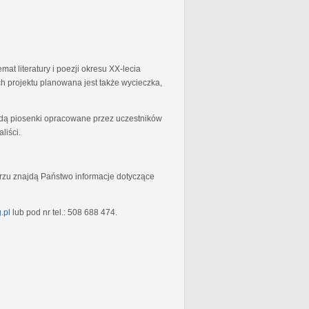
at literatury i poezji okresu XX-lecia
 projektu planowana jest także wycieczka,
będą piosenki opracowane przez uczestników
liści.
rzu znajdą Państwo informacje dotyczące
.pl
lub pod nr tel.: 508 688 474.