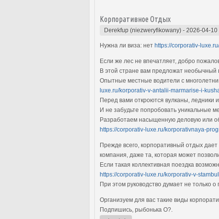
Корпоративное Отдых
Derekfup (niezweryfikowany)
-
2026-04-10
Нужна ли виза: нет
https://corporativ-luxe.r
Если же лес не впечатляет, добро пожал
В этой стране вам предложат необычный 
Опытные местные водители с многолетним
luxe.ru/korporativ-v-antalii-marmarise-i-kus
Перед вами откроются вулканы, ледники и
И не забудьте попробовать уникальные ме
Разработаем насыщенную деловую или обр
https://corporativ-luxe.ru/korporativnaya-p
Прежде всего, корпоративный отдых дает 
компания, даже та, которая может позво
Если такая коллективная поездка возможн
https://corporativ-luxe.ru/korporativ-v-stambu
При этом руководство думает не только о
Организуем для вас такие виды корпорат
Подпишись, рыбонька O?.