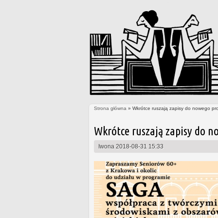
Strona główna
» Wkrótce ruszają zapisy do nowego pr
Jesteś tutaj
Wkrótce ruszają zapisy do n
Iwona
2018-08-31 15:33