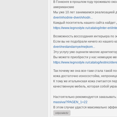
В Гонконге в прошлом году проживало окол
американские
Мы уже 10 лет занимаемся реализацией д
dveri/vhodnie-dveri/vhodn...
Каждый посетитель нашего сайта найдет
https://www.legnostyle.ru/catalog/inter-eri/inte
Возможность воссоздания интерьера по 
Если вы не подобрали ничего из нашего к
dveri/nestandarnye/mejkom...
Эту услугу уже оценили многие архитект
Вы можете приобрести у нас немецкую ме
https://www.legnostyle.ru/catalog/lestnici/der
Так почему же она все-таки стала такой 
кожа достаточно износостойка, непроница
К тому же итальянская кожа считается пе
качественную мебель, которая собой укр
Настоятельно рекомендуется заказывать 
massiva/?PAGEN_1=22
В этом случае удастся максимально эффе
odpowiedz