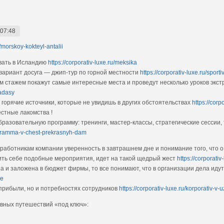
 07:48
u/morskoy-kokteyl-antalii
овать в Исландию
https://corporativ-luxe.ru/meksika
вариант досуга — джип-тур по горной местности
https://corporativ-luxe.ru/spor
 стажем покажут самые интересные места и проведут несколько уроков экс
hadasy
 горячие источники, которые не увидишь в других обстоятельствах
https://corp
стные лакомства !
азовательную программу: тренинги, мастер-классы, стратегические сессии,
rogramma-v-chest-prekrasnyh-dam
работникам компании уверенность в завтрашнем дне и понимание того, что о 
лить себе подобные мероприятия, идет на такой щедрый жест
https://corporati
а и заложена в бюджет фирмы, то все понимают, что в организации дела идут
le
 прибыли, но и потребностях сотрудников
https://corporativ-luxe.ru/korporativ-v-
ивных путешествий «под ключ»: