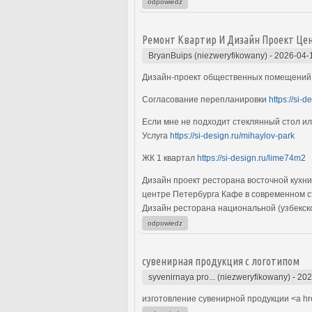
odpowiedz
Ремонт Квартир И Дизайн Проект Це
BryanBuips (niezweryfikowany)
-
2026-04-
Дизайн-проект общественных помещени
Согласование перепланировки
https://si-d
Если мне не подходит стеклянный стол ил
Услуга
https://si-design.ru/mihaylov-park
ЖК 1 квартал
https://si-design.ru/lime74m2
Дизайн проект ресторана восточной кухни
центре Петербурга Кафе в современном сти
Дизайн ресторана национальной (узбекск
odpowiedz
сувенирная продукция с логотипом
syvenirnaya pro... (niezweryfikowany)
-
202
изготовление сувенирной продукции <a hr