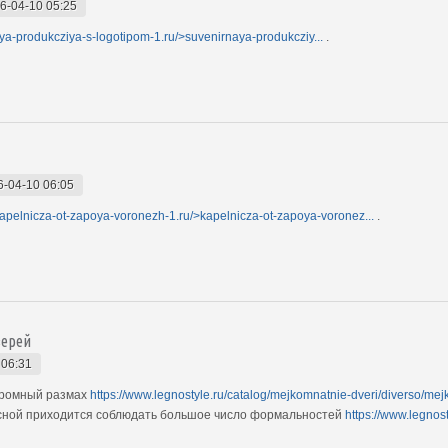
6-04-10 05:25
aya-produkcziya-s-logotipom-1.ru/>suvenirnaya-produkcziy...
.
6-04-10 06:05
/kapelnicza-ot-zapoya-voronezh-1.ru/>kapelnicza-ot-zapoya-voronez...
.
верей
 06:31
громный размах
https://www.legnostyle.ru/catalog/mejkomnatnie-dveri/diverso/mej
есной приходится соблюдать большое число формальностей
https://www.legno