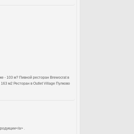
е - 103 м? Пивной ресторан Brewocrat в
63 м2 Ресторан в Outlet Village Пулково
родукции</a> .