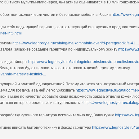
о 60 тысяч мультимиллионеров, чьи активы оцениваются в 10 млн гонконгских
обротной, экологически чистой и безопасной мебели в России
https://www.leg
 для себя подходящий вариант, соответствующий его вкусовым предпочтени
r-er-int5.html
эскизам
https://www.legnostyle.ru/catalog/mejkomnatnie-dveri/d-peregorodki/a-41....
аталога, закажите создание гарнитура по индивидуальному эскизу
https://www.
оры и дизайнеры
https://www.legnostyle.ru/catalog/inter-eri/stenovie-paneli/stenovie
бель, которая будет полностью соответствовать дизайнерскому замыслу
evannie-marsevie-lestnici-...
популярной и элитной одновременно? Потому что кожа это натуральный матери
ема для воздуха и за ней легко ухаживать
https://www.legnostyle.ru/catalog/m
рвой в мире по качеству, добавьте сюда возможность заказа отделки кожей лю
асит ваш интерьер роскошью и натуральностью
https://www.legnostyle.ru/catalo
разработку кухонного гарнитура исключительно под Вашу кухню
https://www.le
ктивно вписать бытовую технику в фасад гарнитура
https://www.legnostyle.ru/r