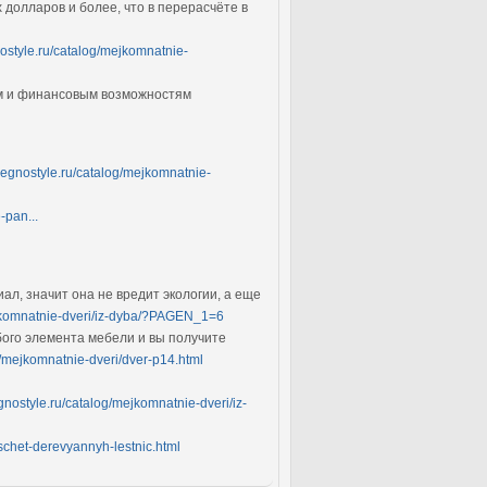
 долларов и более, что в перерасчёте в
nostyle.ru/catalog/mejkomnatnie-
ям и финансовым возможностям
legnostyle.ru/catalog/mejkomnatnie-
-pan...
ал, значит она не вредит экологии, а еще
ejkomnatnie-dveri/iz-dyba/?PAGEN_1=6
бого элемента мебели и вы получите
g/mejkomnatnie-dveri/dver-p14.html
gnostyle.ru/catalog/mejkomnatnie-dveri/iz-
aschet-derevyannyh-lestnic.html