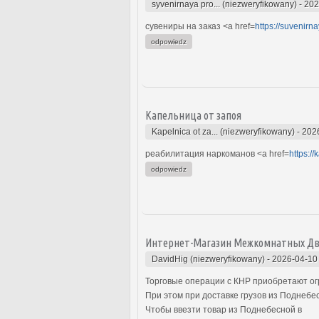
syvenirnaya pro... (niezweryfikowany)
-
202
сувениры на заказ <a href=
https://suvenirn
odpowiedz
Капельница от запоя
Kapelnica ot za... (niezweryfikowany)
-
202
реабилитация наркоманов <a href=
https:/
odpowiedz
Интернет-Магазин Межкомнатных Д
DavidHig (niezweryfikowany)
-
2026-04-10
Торговые операции с КНР приобретают о
При этом при доставке грузов из Поднеб
Чтобы ввезти товар из Поднебесной в