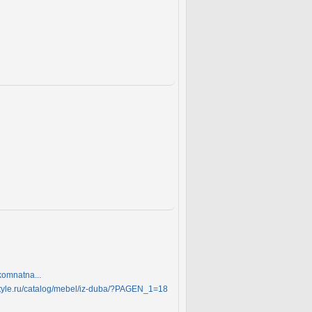
komnatna...
style.ru/catalog/mebel/iz-duba/?PAGEN_1=18