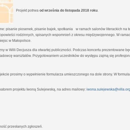
Projekt potrwa
od września do listopada 2018 roku
.
e: pisanie piosenek, pisanie bajek, spotkania w ramach salonów literackich na tem
opowieści rodzinnych, spisanych wspomnień z okresu międzywojennego. W ramach
miejsc w Małopolsce.
zny w Willi Decjusza dla otwartej publiczności. Podczas koncertu prezentowane 
adowcę warsztatów. Przygotowaniem uczestników do występu zajmą się profesjona
ekcie prosimy o wypełnienie formularza umieszczonego na dole strony. W formula
natorem projektu Iwoną Sulejewską, na adres mailowy:
iwona.sulejewska@villa.org
jność przesłanych zgłoszeń.