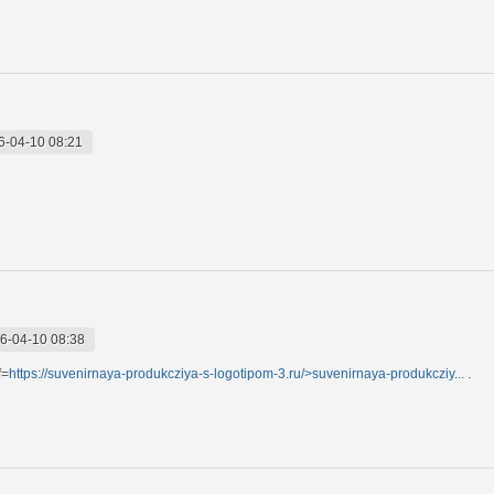
6-04-10 08:21
6-04-10 08:38
f=
https://suvenirnaya-produkcziya-s-logotipom-3.ru/>suvenirnaya-produkcziy...
.