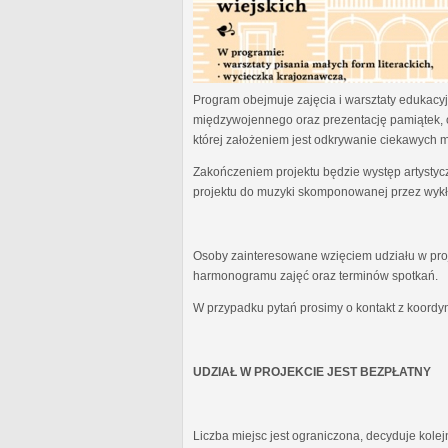
Program obejmuje zajęcia i warsztaty edukacyjn
międzywojennego oraz prezentację pamiątek, 
której założeniem jest odkrywanie ciekawych 
Zakończeniem projektu będzie występ artystyc
projektu do muzyki skomponowanej przez wykł
Osoby zainteresowane wzięciem udziału w proj
harmonogramu zajęć oraz terminów spotkań.
W przypadku pytań prosimy o kontakt z koordy
UDZIAŁ W PROJEKCIE JEST BEZPŁATNY
Liczba miejsc jest ograniczona, decyduje kole