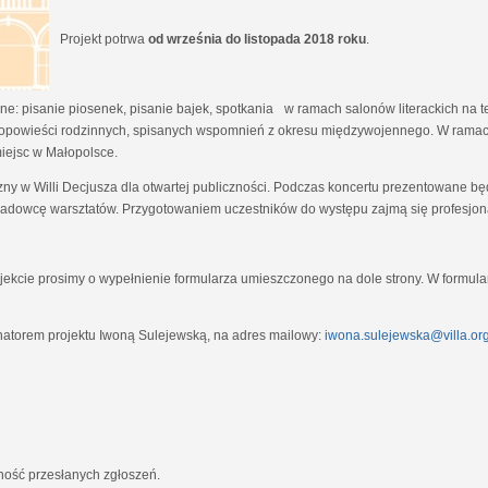
Projekt potrwa
od września do listopada 2018 roku
.
e: pisanie piosenek, pisanie bajek, spotkania w ramach salonów literackich na tem
opowieści rodzinnych, spisanych wspomnień z okresu międzywojennego. W ramach
miejsc w Małopolsce.
zny w Willi Decjusza dla otwartej publiczności. Podczas koncertu prezentowane 
adowcę warsztatów. Przygotowaniem uczestników do występu zajmą się profesjona
ekcie prosimy o wypełnienie formularza umieszczonego na dole strony. W formula
natorem projektu Iwoną Sulejewską, na adres mailowy:
iwona.sulejewska@villa.org
jność przesłanych zgłoszeń.