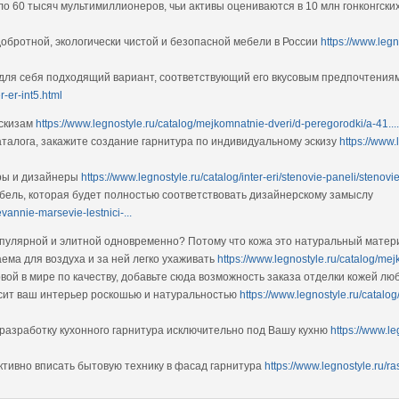
о 60 тысяч мультимиллионеров, чьи активы оцениваются в 10 млн гонконгских
обротной, экологически чистой и безопасной мебели в России
https://www.leg
 для себя подходящий вариант, соответствующий его вкусовым предпочтени
r-er-int5.html
эскизам
https://www.legnostyle.ru/catalog/mejkomnatnie-dveri/d-peregorodki/a-41....
аталога, закажите создание гарнитура по индивидуальному эскизу
https://www.
оры и дизайнеры
https://www.legnostyle.ru/catalog/inter-eri/stenovie-paneli/stenovie
бель, которая будет полностью соответствовать дизайнерскому замыслу
evannie-marsevie-lestnici-...
популярной и элитной одновременно? Потому что кожа это натуральный матери
ема для воздуха и за ней легко ухаживать
https://www.legnostyle.ru/catalog/m
рвой в мире по качеству, добавьте сюда возможность заказа отделки кожей лю
асит ваш интерьер роскошью и натуральностью
https://www.legnostyle.ru/catalo
разработку кухонного гарнитура исключительно под Вашу кухню
https://www.le
ктивно вписать бытовую технику в фасад гарнитура
https://www.legnostyle.ru/r