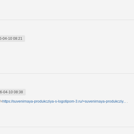
6-04-10 08:21
6-04-10 08:38
f=
https://suvenirnaya-produkcziya-s-logotipom-3.ru/>suvenirnaya-produkcziy...
.