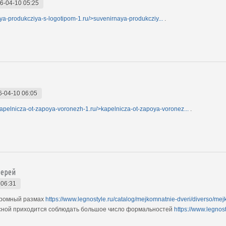
6-04-10 05:25
aya-produkcziya-s-logotipom-1.ru/>suvenirnaya-produkcziy...
.
6-04-10 06:05
/kapelnicza-ot-zapoya-voronezh-1.ru/>kapelnicza-ot-zapoya-voronez...
.
верей
 06:31
громный размах
https://www.legnostyle.ru/catalog/mejkomnatnie-dveri/diverso/mej
есной приходится соблюдать большое число формальностей
https://www.legno