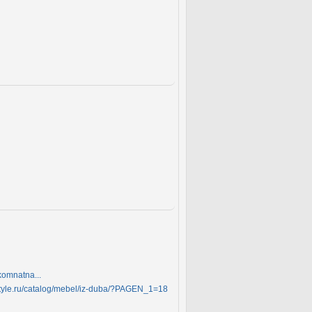
komnatna...
style.ru/catalog/mebel/iz-duba/?PAGEN_1=18