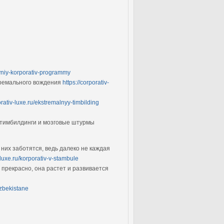
tivniy-korporativ-programmy
тремального вождения
https://corporativ-
orativ-luxe.ru/ekstremalnyy-timbilding
 тимбилдинги и мозговые штурмы
них заботятся, ведь далеко не каждая
v-luxe.ru/korporativ-v-stambule
 прекрасно, она растет и развивается
uzbekistane