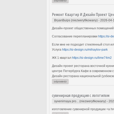
odpowiedz
Ремонт Квартир И Дизайн Проект Це
BryanBuips (niezweryfikowany)
-
2026-04-
Дизайн-проект общественных помещени
Согласование перепланировки
https://si-d
Если мне не подходит стеклянный стол ил
Услуга
https://si-design.ru/mihaylov-park
ЖК 1 квартал
https://si-design.ru/lime74m2
Дизайн проект ресторана восточной кухни
центре Петербурга Кафе в современном сти
Дизайн ресторана национальной (узбекск
odpowiedz
сувенирная продукция с логотипом
syvenirnaya pro... (niezweryfikowany)
-
202
изготовление сувенирной продукции <a hr