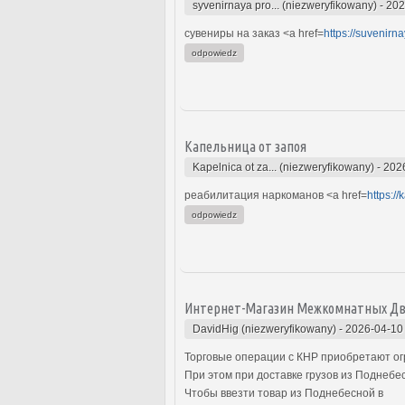
syvenirnaya pro... (niezweryfikowany)
-
202
сувениры на заказ <a href=
https://suvenirn
odpowiedz
Капельница от запоя
Kapelnica ot za... (niezweryfikowany)
-
202
реабилитация наркоманов <a href=
https:/
odpowiedz
Интернет-Магазин Межкомнатных Д
DavidHig (niezweryfikowany)
-
2026-04-10
Торговые операции с КНР приобретают о
При этом при доставке грузов из Поднеб
Чтобы ввезти товар из Поднебесной в