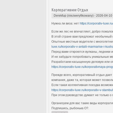
Корпоративное Отдых
Derekfup (niezweryfikowany)
-
2026-04-10
Нужна ли виза: нет
https://corporativ-luxe.r
Если же лес не впечатляет, добро пожал
В этой стране вам предложат необычный 
Опытные местные водители с многолетним
luxe.ru/korporativ-v-antalii-marmarise-i-kus
Перед вами откроются вулканы, ледники и
И не забудьте попробовать уникальные ме
Разработаем насыщенную деловую или обр
https://corporativ-luxe.ru/korporativnaya-p
Прежде всего, корпоративный отдых дает 
компания, даже та, которая может позво
Если такая коллективная поездка возможн
https://corporativ-luxe.ru/korporativ-v-stambu
При этом руководство думает не только о
Организуем для вас такие виды корпорат
Подпишись, рыбонька O?.