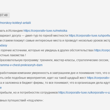
 07:48
u/morskoy-kokteyl-antalii
овать в Исландию
https://corporativ-luxe.ru/meksika
вариант досуга — джип-тур по горной местности
https://corporativ-luxe.ru/spor
 стажем покажут самые интересные места и проведут несколько уроков экс
hadasy
 горячие источники, которые не увидишь в других обстоятельствах
https://corp
стные лакомства !
азовательную программу: тренинги, мастер-классы, стратегические сессии,
rogramma-v-chest-prekrasnyh-dam
работникам компании уверенность в завтрашнем дне и понимание того, что о 
лить себе подобные мероприятия, идет на такой щедрый жест
https://corporati
а и заложена в бюджет фирмы, то все понимают, что в организации дела идут
le
 прибыли, но и потребностях сотрудников
https://corporativ-luxe.ru/korporativ-v-
ивных путешествий «под ключ»: