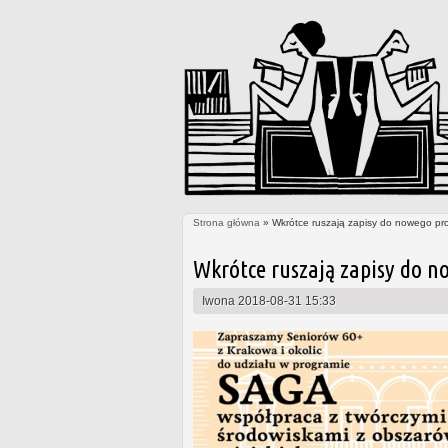
Strona główna
» Wkrótce ruszają zapisy do nowego pr
Jesteś tutaj
Wkrótce ruszają zapisy do n
Iwona
2018-08-31 15:33