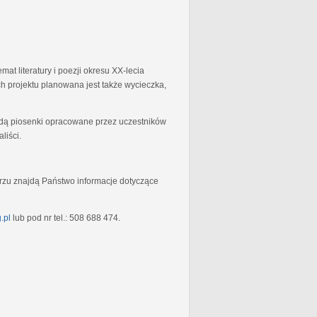
at literatury i poezji okresu XX-lecia
 projektu planowana jest także wycieczka,
będą piosenki opracowane przez uczestników
liści.
rzu znajdą Państwo informacje dotyczące
.pl
lub pod nr tel.: 508 688 474.