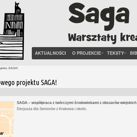
AKTUALNOŚCI
O PROJEKCIE
TEKSTY
BI
ojektu SAGA!
owego projektu SAGA!
SAGA – współpraca z twórczymi środowiskami z obszarów wiejskic
Decjusza dla Seniorów z Krakowa i okolic.