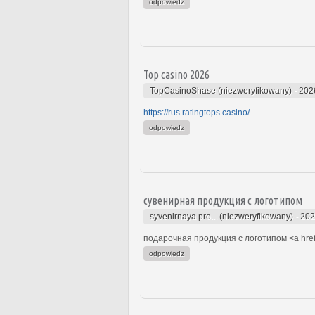
odpowiedz
Top casino 2026
TopCasinoShase (niezweryfikowany)
-
202
https://rus.ratingtops.casino/
odpowiedz
сувенирная продукция с логотипом
syvenirnaya pro... (niezweryfikowany)
-
202
подарочная продукция с логотипом <a hre
odpowiedz