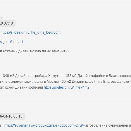
на
10 07:48
й
https://si-design.ru/the_girls_bedroom
esign.ru/contact
и кожаный диван, можно ли их заменить?
 - 340 м2 Дизайн гастробара Хомутов - 152 м2 Дизайн кофейни в Благовещенск
ле с элементами лофта в Москве - 65 м2 Дизайн кофейни в Благовещенске - 1
ой) кухни Дизайн кофейни
https://si-design.ru/lime74m2
6-04-10 08:13
ef=
https://suvenirnaya-produkcziya-s-logotipom-2.ru/>
изготовление сувенирной п