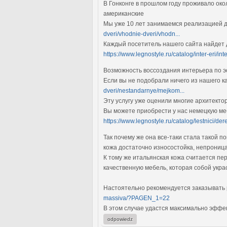
В Гонконге в прошлом году проживало окол
американские
Мы уже 10 лет занимаемся реализацией д
dveri/vhodnie-dveri/vhodn...
Каждый посетитель нашего сайта найдет
https://www.legnostyle.ru/catalog/inter-eri/inte
Возможность воссоздания интерьера по 
Если вы не подобрали ничего из нашего к
dveri/nestandarnye/mejkom...
Эту услугу уже оценили многие архитект
Вы можете приобрести у нас немецкую ме
https://www.legnostyle.ru/catalog/lestnici/der
Так почему же она все-таки стала такой 
кожа достаточно износостойка, непроница
К тому же итальянская кожа считается пе
качественную мебель, которая собой укр
Настоятельно рекомендуется заказывать 
massiva/?PAGEN_1=22
В этом случае удастся максимально эффе
odpowiedz