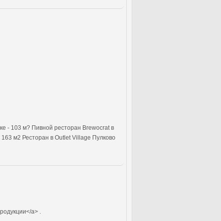
е - 103 м? Пивной ресторан Brewocrat в
63 м2 Ресторан в Outlet Village Пулково
родукции</a> .