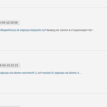
6-04-10 20:06
://kapelnicza-ot-zapoya-kalyazin.ru/>
вывод из запоя в стационаре</a> .
6-04-10 22:15
z-zapoya-na-domu-voronezh-1.ru/>vyvod-iz-zapoya-na-domu-v...
.