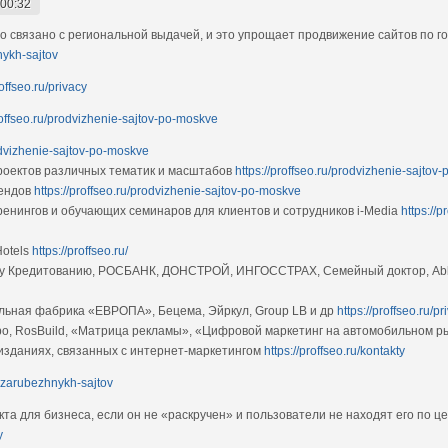
 00:32
о связано с региональной выдачей, и это упрощает продвижение сайтов по г
nykh-sajtov
roffseo.ru/privacy
proffseo.ru/prodvizhenie-sajtov-po-moskve
rodvizhenie-sajtov-po-moskve
роектов различных тематик и масштабов
https://proffseo.ru/prodvizhenie-sajtov-p
рендов
https://proffseo.ru/prodvizhenie-sajtov-po-moskve
ренингов и обучающих семинаров для клиентов и сотрудников i-Media
https://
Hotels
https://proffseo.ru/
му Кредитованию, РОСБАНК, ДОНСТРОЙ, ИНГОССТРАХ, Семейный доктор, Abb
ьная фабрика «ЕВРОПА», Бецема, Эйркул, Group LB и др
https://proffseo.ru/pr
, RosBuild, «Матрица рекламы», «Цифровой маркетинг на автомобильном ры
-изданиях, связанных с интернет-маркетингом
https://proffseo.ru/kontakty
e-zarubezhnykh-sajtov
та для бизнеса, если он не «раскручен» и пользователи не находят его по 
y