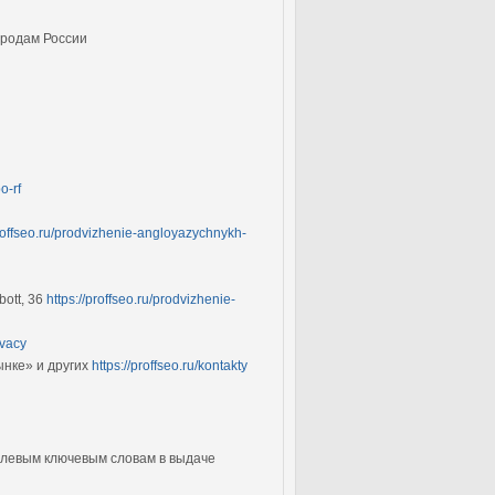
ородам России
o-rf
proffseo.ru/prodvizhenie-angloyazychnykh-
ott, 36
https://proffseo.ru/prodvizhenie-
ivacy
нке» и других
https://proffseo.ru/kontakty
целевым ключевым словам в выдаче