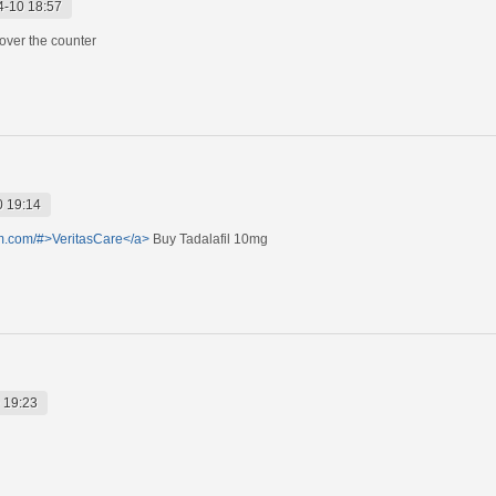
4-10 18:57
over the counter
0 19:14
rm.com/#>VeritasCare</a>
Buy Tadalafil 10mg
 19:23