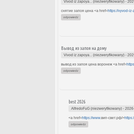
Vivod iz zapoya... (niezweryfikowany)
-
202
снятие запоя цена <a href=
https://vyvod-i
odpowiedz
Вывод из запоя на дому
Vivod iz zapoya... (niezweryfikowany)
-
202
вывод из запоя цена воронеж <a href=
http
odpowiedz
best 2026
AlfredoFuG (niezweryfikowany)
-
2026
<a href=
https://www
.вип-свет.рф/>
https
odpowiedz