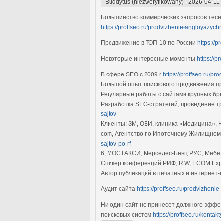
Buddytus (niezweryfikowany)
-
2026-04-11
Большинство коммерческих запросов тесн
https://proffseo.ru/prodvizhenie-angloyazych
Продвижение в ТОП-10 по России
https://p
Некоторые интересные моменты
https://
В сфере SEO с 2009 г
https://proffseo.ru/p
Большой опыт поискового продвижения п
Регулярные работы с сайтами крупных б
Разработка SEO-стратегий, проведение т
sajtov
Клиенты: ЗМ, ОБИ, клиника «Медицина», 
com, Агентство по Ипотечному Жилищно
sajtov-po-rf
6, МОСТАКСИ, Мерседес-Бенц РУС, Мебел
Спикер конференций РИФ, RIW, ECOM Expo
Автор публикаций в печатных и интернет
Аудит сайта
https://proffseo.ru/prodvizheni
Ни один сайт не принесет должного эффек
поисковых систем
https://proffseo.ru/kontakt