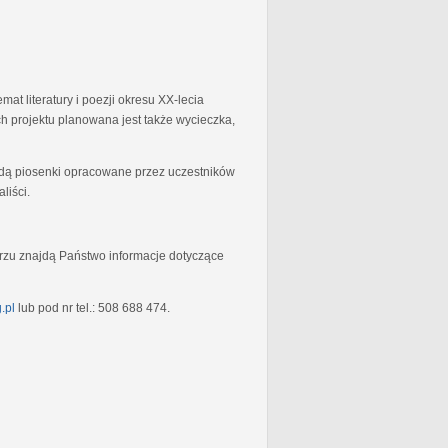
at literatury i poezji okresu XX-lecia
 projektu planowana jest także wycieczka,
będą piosenki opracowane przez uczestników
liści.
rzu znajdą Państwo informacje dotyczące
.pl
lub pod nr tel.: 508 688 474.