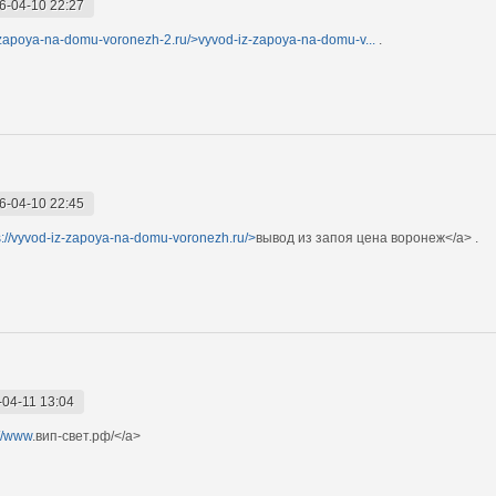
6-04-10 22:27
z-zapoya-na-domu-voronezh-2.ru/>vyvod-iz-zapoya-na-domu-v...
.
6-04-10 22:45
s://vyvod-iz-zapoya-na-domu-voronezh.ru/>
вывод из запоя цена воронеж</a> .
-04-11 13:04
://www
.вип-свет.рф/</a>