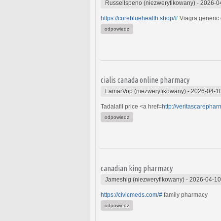
Russellspeno (niezweryfikowany)
-
2026-0
https://corebluehealth.shop/#
Viagra generic 
odpowiedz
cialis canada online pharmacy
LamarVop (niezweryfikowany)
-
2026-04-1
Tadalafil price <a href=
http://veritascarepha
odpowiedz
canadian king pharmacy
Jameshig (niezweryfikowany)
-
2026-04-10
https://civicmeds.com/#
family pharmacy
odpowiedz