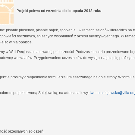
Projekt potrwa
od września do listopada 2018 roku
.
e: pisanie piosenek, pisanie bajek, spotkania w ramach salonów literackich na tem
opowieści rodzinnych, spisanych wspomnień z okresu międzywojennego. W ramach
miejsc w Małopolsce.
zny w Willi Decjusza dla otwartej publiczności. Podczas koncertu prezentowane 
adowcę warsztatów. Przygotowaniem uczestników do występu zajmą się profesjona
ekcie prosimy o wypełnienie formularza umieszczonego na dole strony. W formula
natorem projektu Iwoną Sulejewską, na adres mailowy:
iwona.sulejewska@villa.org
jność przesłanych zgłoszeń.