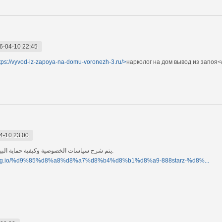
6-04-10 22:45
tps://vyvod-iz-zapoya-na-domu-voronezh-3.ru/>
нарколог на дом вывод из запоя</
4-10 23:00
يتم شرح سياسات الخصوصية وكيفية حماية البيانات الشخصية للمستخدمين بشكل مبسط ومتدرج.
ning.io/%d9%85%d8%a8%d8%a7%d8%b4%d8%b1%d8%a9-888starz-%d8%...