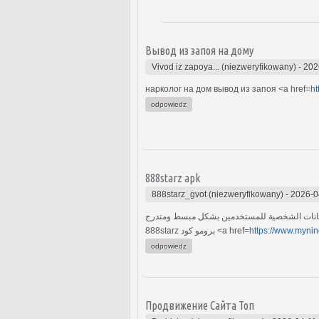
Вывод из запоя на дому
Vivod iz zapoya... (niezweryfikowany)
-
202
нарколог на дом вывод из запоя <a href=
ht
odpowiedz
888starz apk
888starz_gvot (niezweryfikowany)
-
2026-0
888starz برومو كود <a href=
https://www.my
odpowiedz
Продвижение Сайта Топ