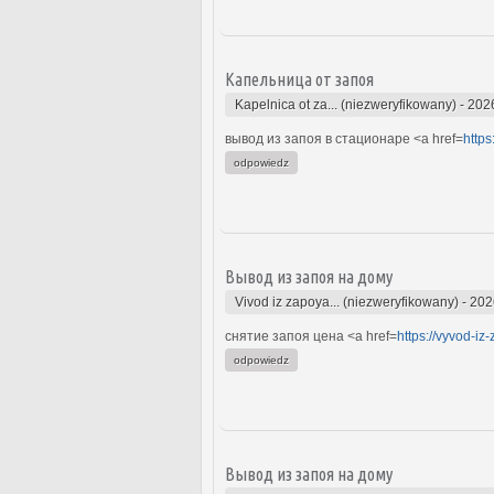
Капельница от запоя
Kapelnica ot za... (niezweryfikowany)
-
202
вывод из запоя в стационаре <a href=
https
odpowiedz
Вывод из запоя на дому
Vivod iz zapoya... (niezweryfikowany)
-
202
снятие запоя цена <a href=
https://vyvod-i
odpowiedz
Вывод из запоя на дому