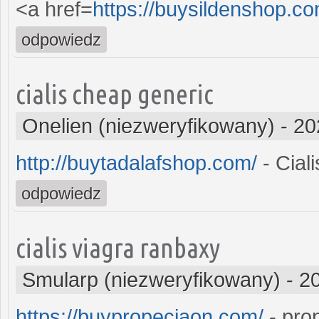
<a href=
https://buysildenshop.c
odpowiedz
cialis cheap generic
Onelien (niezweryfikowany)
-
20
http://buytadalafshop.com/
- Ciali
odpowiedz
cialis viagra ranbaxy
Smularp (niezweryfikowany)
-
2
https://buypropeciaon.com/
- pro