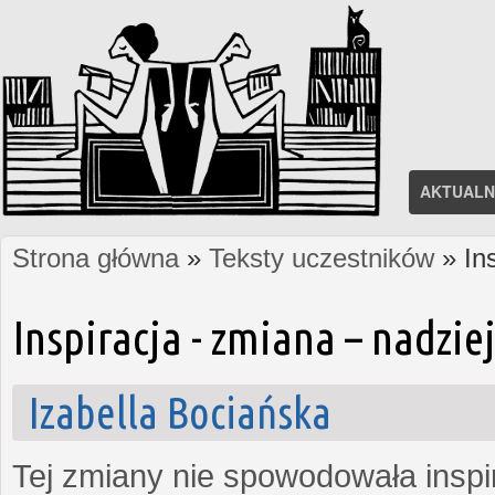
AKTUALN
Strona główna
»
Teksty uczestników
» In
Jesteś tutaj
Inspiracja - zmiana – nadzi
Izabella Bociańska
Tej zmiany nie spowodowała inspi