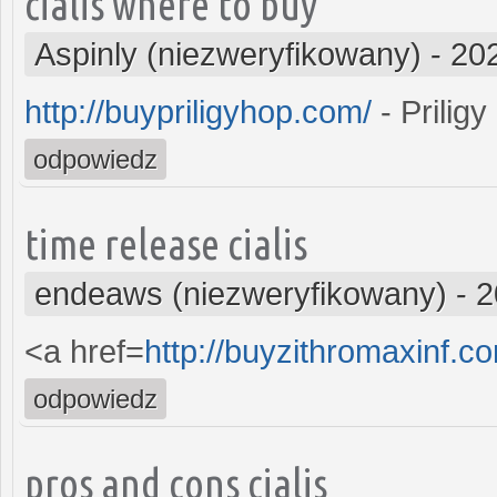
cialis where to buy
Aspinly (niezweryfikowany)
-
20
http://buypriligyhop.com/
- Priligy
odpowiedz
time release cialis
endeaws (niezweryfikowany)
-
2
<a href=
http://buyzithromaxinf.
odpowiedz
pros and cons cialis