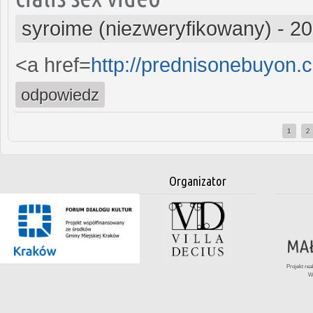
syroime (niezweryfikowany)
-
20
<a href=
http://prednisonebuyon
odpowiedz
1
2
Strony
Organizator
Projekt re
W