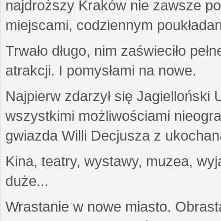
najdroższy Kraków nie zawsze potr
miejscami, codziennym poukładan
Trwało długo, nim zaświeciło pełn
atrakcji. I pomysłami na nowe.
Najpierw zdarzył się Jagielloński
wszystkimi możliwościami nieogr
gwiazda Willi Decjusza z ukochaną
Kina, teatry, wystawy, muzea, wyja
duże...
Wrastanie w nowe miasto. Obras