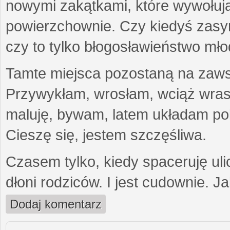
nowymi zakątkami, które wywołują
powierzchownie. Czy kiedyś zasymil
czy to tylko błogosławieństwo mło
Tamte miejsca pozostaną na zawsz
Przywykłam, wrosłam, wciąż wras
maluję, bywam, latem układam pol
Cieszę się, jestem szczęśliwa.
Czasem tylko, kiedy spaceruję uli
dłoni rodziców. I jest cudownie. J
Dodaj komentarz