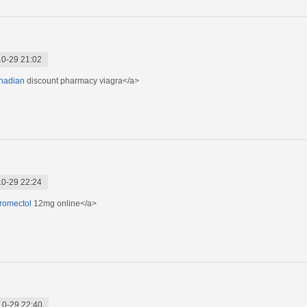
0-29 21:02
anadian
discount pharmacy viagra</a>
0-29 22:24
tromectol
12mg online</a>
10-29 22:40