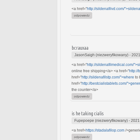
<a href="
http://sildenafilvd.com/">sildenaf
odpowiedz
bcrauxaa
JasonSaigh (niezweryfikowany)
-
2021
<a href="
http://sildenafilmedical.com/">si
online free shipping</a> <a href="
http:/
href="
http://sildenafilstp.com/">where
to 
href="
http://bestcialistablets.com/">gener
the counter</a>
odpowiedz
is he taking cialis
Fupepoepe (niezweryfikowany)
-
2021
<a href=
https://stadalafilop.com
/>generic
odpowiedz