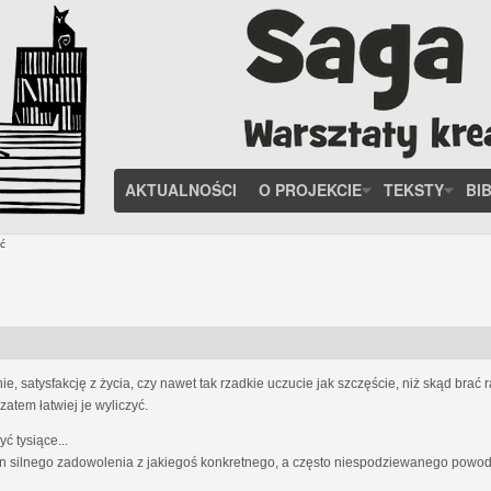
AKTUALNOŚCI
O PROJEKCIE
TEKSTY
BI
ć
, satysfakcję z życia, czy nawet tak rzadkie uczucie jak szczęście, niż skąd brać
zatem łatwiej je wyliczyć.
 tysiące...
n silnego zadowolenia z jakiegoś konkretnego, a często niespodziewanego powodu;