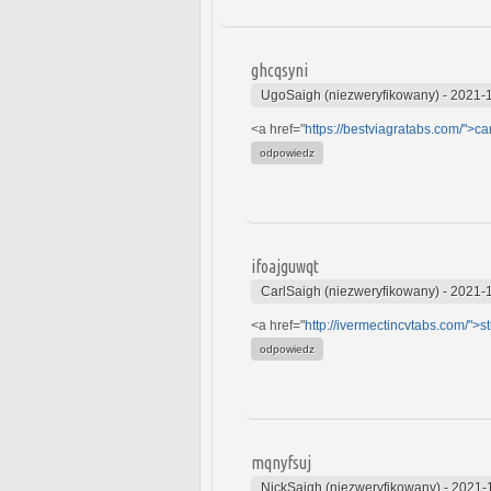
ghcqsyni
UgoSaigh (niezweryfikowany)
-
2021-1
<a href="
https://bestviagratabs.com/">c
odpowiedz
ifoajguwqt
CarlSaigh (niezweryfikowany)
-
2021-1
<a href="
http://ivermectincvtabs.com/">s
odpowiedz
mqnyfsuj
NickSaigh (niezweryfikowany)
-
2021-