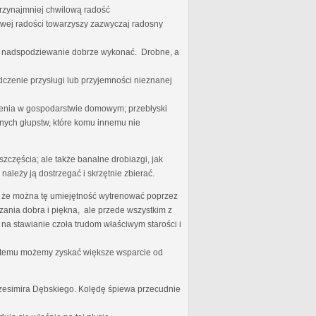
przynajmniej chwilową radość
iwej radości towarzyszy zazwyczaj radosny
ego nadspodziewanie dobrze wykonać. Drobne, a
dczenie przysługi lub przyjemności nieznanej
nienia w gospodarstwie domowym; przebłyski
nych głupstw, które komu innemu nie
zczęścia; ale także banalne drobiazgi, jak
należy ją dostrzegać i skrzętnie zbierać.
zę, że można tę umiejętność wytrenować poprzez
ania dobra i piękna, ale przede wszystkim z
 na stawianie czoła trudom właściwym starości i
ki temu możemy zyskać większe wsparcie od
rzesimira Dębskiego. Kolędę śpiewa przecudnie