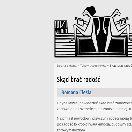
Strona główna
»
Teksty uczestników
» Skąd brać radoś
Jesteś tutaj
Skąd brać radość
Romana Cieśla
Chyba łatwiej powiedzieć skąd brać zadowolenie
zadowolenie i szczęście jest znacznie mniej, a 
Natomiast powodów i przyczyn radości mogą być
Bo radość to krótkotrwała emocja, cudowny sta
zdrowym ludziom.