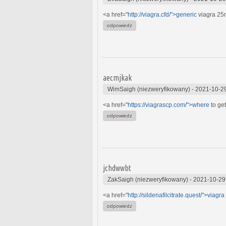
<a href="
http://viagra.cfd/">generic
viagra 25
odpowiedz
aecmjkak
WimSaigh (niezweryfikowany)
-
2021-10-2
<a href="
https://viagrascp.com/">where
to get
odpowiedz
jchdwwbt
ZakSaigh (niezweryfikowany)
-
2021-10-29
<a href="
http://sildenafilcitrate.quest/">viagra
odpowiedz