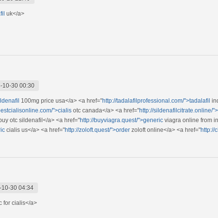
il
uk</a>
-10-30 00:30
ldenafil
100mg price usa</a> <a href="
http://tadalafilprofessional.com/">tadalafil
in
/bestcialisonline.com/">cialis
otc canada</a> <a href="
http://sildenafilcitrate.online/"
buy otc sildenafil</a> <a href="
http://buyviagra.quest/">generic
viagra online from i
ic
cialis us</a> <a href="
http://zoloft.quest/">order
zoloft online</a> <a href="
http:/
-10-30 04:34
 for cialis</a>