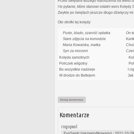
Przed świętami Bożego Narodzenia od wielu lat 
I to pytanie, które stanowi ostatni wers Kolędy
Zwykle po świętach jeszcze długo dźwięczy mi 
Oto strofki tej kolędy:
Pusto, blado, szarość opłatka
On t
Stare zdjęcia na komodzie
Kart
Maria Kowalska, matka
Choi
Syn za morzem
Cze
Kolęda samotnych
Kol
Policzek wilgotny
Poli
Bo wszystkie nadzieje
I ci
W drodze do Betlejem
Jak 
Dodaj komentarz
Komentarze
rngsqwol
EvaSaigh (niezweryfikowany)
-
2021-10-29