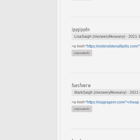
ipygipydn
LisaSaigh (niezweryfikowany)
-
2021-1
<a href="
https://ordersildenafilpills.com/
odpowiedz
fuesfvwrw
MarkSaigh (niezweryfikowany)
-
2021-
<a href="
https://viagragenr.com/">cheap
odpowiedz