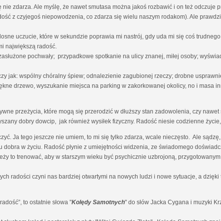
nie zdarza. Ale myślę, że nawet smutasa można jakoś rozbawić i on też odczuje 
radość z czyjegoś niepowodzenia, co zdarza się wielu naszym rodakom). Ale prawdz
osne uczucie, które w sekundzie poprawia mi nastrój, gdy uda mi się coś trudn
i największą radość.
 zasłużone pochwały; przypadkowe spotkanie na ulicy znanej, miłej osoby; wyświa
czy jak: wspólny chóralny śpiew; odnalezienie zagubionej rzeczy; drobne uspraw
ękne drzewo, wyszukanie miejsca na parking w zakorkowanej okolicy, no i masa in
ne przeżycia, które mogą się przerodzić w dłuższy stan zadowolenia, czy nawet s
yszany dobry dowcip, jak również wysiłek fizyczny. Radość niesie codzienne życie, 
zyć. Ja tego jeszcze nie umiem, to mi się tylko zdarza, wcale nieczęsto. Ale sąd
 dobra w życiu. Radość płynie z umiejętności widzenia, ze świadomego doświadcz
ależy to trenować, aby w starszym wieku być psychicznie uzbrojoną, przygotowanym
ch radości czyni nas bardziej otwartymi na nowych ludzi i nowe sytuacje, a dzię
dość”, to ostatnie słowa "
Kolędy Samotnych
" do słów Jacka Cygana i muzyki K