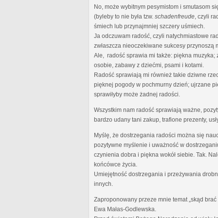
No, może wybitnym pesymistom i smutasom się 
(byleby to nie była tzw.
schadenfreude
, czyli 
śmiech lub przynajmniej szczery uśmiech.
Ja odczuwam radość, czyli natychmiastowe rad
zwłaszcza nieoczekiwane sukcesy przynoszą m
Ale, radość sprawia mi także: piękna muzyka;
osobie, zabawy z dziećmi, psami i kotami.
Radość sprawiają mi również takie dziwne rze
pięknej pogody w pochmurny dzień; ujrzane pi
sprawiłyby może żadnej radości.
Wszystkim nam radość sprawiają ważne, pozytyw
bardzo udany tani zakup, trafione prezenty, usł
Myślę, że dostrzegania radości można się nauc
pozytywne myślenie i uważność w dostrzeganiu
czynienia dobra i piękna wokół siebie. Tak. N
końcówce życia.
Umiejętność dostrzegania i przeżywania drobny
innych.
Zaproponowany przeze mnie temat „skąd brać ra
Ewa Małas-Godlewska.