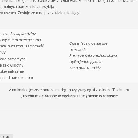
słucham kolęd i pastorałek z płyty "Witaj Gwiazdo Złota". Kolęda Samotnych znajdu
 Samotnych bardzo się tam wybija.
w uszach. Zostaje ze mną przez wiele miesięcy.
eż ma dzisiaj urodziny
ki wysłałam miesiąc temu
Cisza, lecz głos się nie
nka, gwiazdka, samotność
rozchodzi,
mu?
Pasterze śpią znużeni sławą.
ęda samotnych
I tylko jedno pytanie
czek wilgotny
Skąd brać radość?
ężkie milczenie
przed narodzeniem
A na koniec jeszcze bardzo mądry i pozytywny cytat z księdza Tischnera:
„Trzeba mieć radość w myśleniu i myślenie w radości”
 10:40