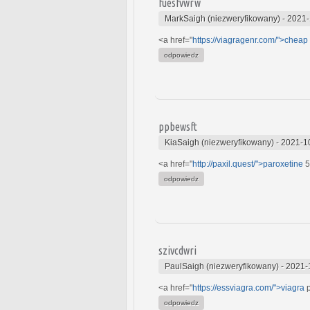
fuesfvwrw
MarkSaigh (niezweryfikowany)
-
2021-
<a href="
https://viagragenr.com/">cheap
odpowiedz
ppbewsft
KiaSaigh (niezweryfikowany)
-
2021-1
<a href="
http://paxil.quest/">paroxetine
5
odpowiedz
szivcdwri
PaulSaigh (niezweryfikowany)
-
2021-
<a href="
https://essviagra.com/">viagra
p
odpowiedz