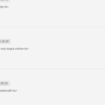
mg</a>
9 19:29
 real viagra online</a>
 20:23
sildenafil</a>