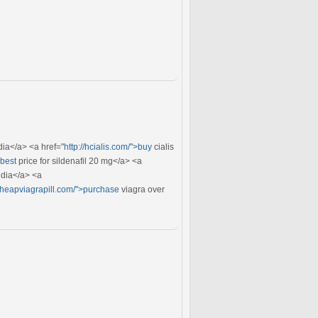
dia</a> <a href="
http://hcialis.com/">buy
cialis
>best
price for sildenafil 20 mg</a> <a
ndia</a> <a
/cheapviagrapill.com/">purchase
viagra over