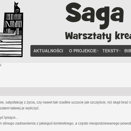
AKTUALNOŚCI
O PROJEKCIE
TEKSTY
BI
ć
, satysfakcję z życia, czy nawet tak rzadkie uczucie jak szczęście, niż skąd brać
zatem łatwiej je wyliczyć.
 tysiące...
n silnego zadowolenia z jakiegoś konkretnego, a często niespodziewanego powodu;