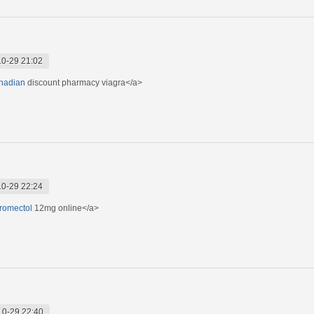
0-29 21:02
anadian
discount pharmacy viagra</a>
0-29 22:24
tromectol
12mg online</a>
10-29 22:40