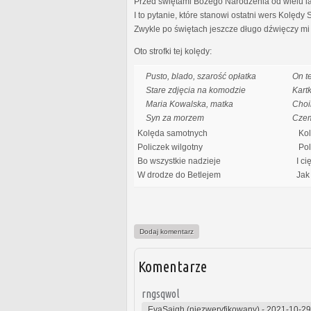
Przed świętami Bożego Narodzenia od wielu lat 
I to pytanie, które stanowi ostatni wers Kolędy
Zwykle po świętach jeszcze długo dźwięczy mi 
Oto strofki tej kolędy:
Pusto, blado, szarość opłatka
On t
Stare zdjęcia na komodzie
Kart
Maria Kowalska, matka
Choi
Syn za morzem
Cze
Kolęda samotnych
Kol
Policzek wilgotny
Poli
Bo wszystkie nadzieje
I ci
W drodze do Betlejem
Jak 
Dodaj komentarz
Komentarze
rngsqwol
EvaSaigh (niezweryfikowany)
-
2021-10-29