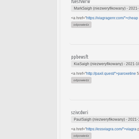
fuesfvwrw
MarkSaigh (niezweryfikowany)
-
2021-
<a href="
https://viagragenr.com/">cheap
odpowiedz
ppbewsft
KiaSaigh (niezweryfikowany)
-
2021-1
<a href="
http://paxil.quest/">paroxetine
5
odpowiedz
szivcdwri
PaulSaigh (niezweryfikowany)
-
2021-
<a href="
https://essviagra.com/">viagra
p
odpowiedz