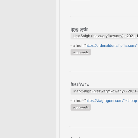
ipygipydn
LisaSaigh (niezweryfikowany)
-
2021-1
<a href="
https://ordersildenafilpills.com/
odpowiedz
fuesfvwrw
MarkSaigh (niezweryfikowany)
-
2021-
<a href="
https://viagragenr.com/">cheap
odpowiedz