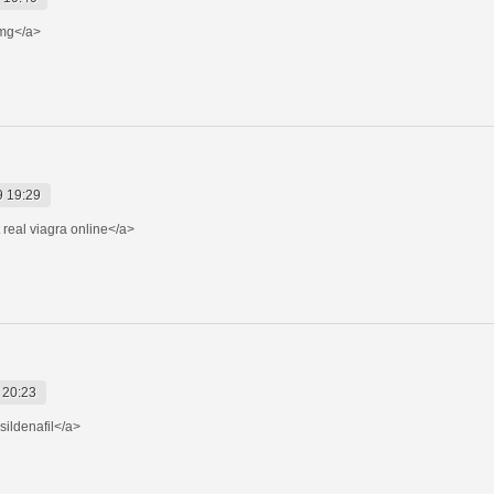
mg</a>
9 19:29
 real viagra online</a>
 20:23
sildenafil</a>