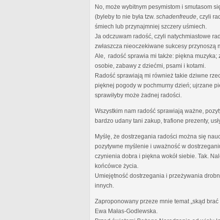
No, może wybitnym pesymistom i smutasom się 
(byleby to nie była tzw.
schadenfreude
, czyli 
śmiech lub przynajmniej szczery uśmiech.
Ja odczuwam radość, czyli natychmiastowe rad
zwłaszcza nieoczekiwane sukcesy przynoszą m
Ale, radość sprawia mi także: piękna muzyka;
osobie, zabawy z dziećmi, psami i kotami.
Radość sprawiają mi również takie dziwne rze
pięknej pogody w pochmurny dzień; ujrzane pi
sprawiłyby może żadnej radości.
Wszystkim nam radość sprawiają ważne, pozytyw
bardzo udany tani zakup, trafione prezenty, usł
Myślę, że dostrzegania radości można się nauc
pozytywne myślenie i uważność w dostrzeganiu
czynienia dobra i piękna wokół siebie. Tak. N
końcówce życia.
Umiejętność dostrzegania i przeżywania drobny
innych.
Zaproponowany przeze mnie temat „skąd brać ra
Ewa Małas-Godlewska.