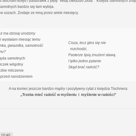
słucham kolęd i pastorałek z płyty "Witaj Gwiazdo Złota". Kolęda Samotnych znajdu
 Samotnych bardzo się tam wybija.
w uszach. Zostaje ze mną przez wiele miesięcy.
eż ma dzisiaj urodziny
ki wysłałam miesiąc temu
Cisza, lecz głos się nie
nka, gwiazdka, samotność
rozchodzi,
mu?
Pasterze śpią znużeni sławą.
ęda samotnych
I tylko jedno pytanie
czek wilgotny
Skąd brać radość?
ężkie milczenie
przed narodzeniem
A na koniec jeszcze bardzo mądry i pozytywny cytat z księdza Tischnera:
„Trzeba mieć radość w myśleniu i myślenie w radości”
 10:40