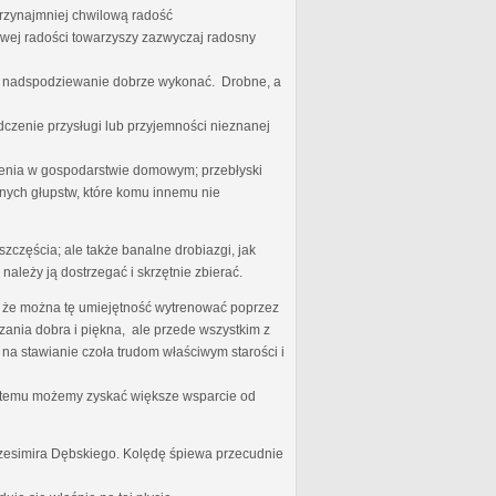
przynajmniej chwilową radość
iwej radości towarzyszy zazwyczaj radosny
ego nadspodziewanie dobrze wykonać. Drobne, a
dczenie przysługi lub przyjemności nieznanej
nienia w gospodarstwie domowym; przebłyski
nych głupstw, które komu innemu nie
zczęścia; ale także banalne drobiazgi, jak
należy ją dostrzegać i skrzętnie zbierać.
zę, że można tę umiejętność wytrenować poprzez
ania dobra i piękna, ale przede wszystkim z
 na stawianie czoła trudom właściwym starości i
ki temu możemy zyskać większe wsparcie od
rzesimira Dębskiego. Kolędę śpiewa przecudnie