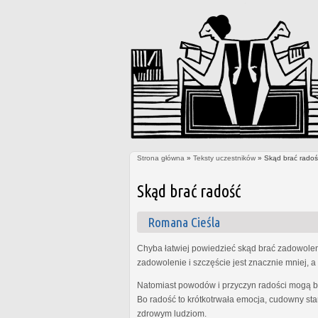
Strona główna
»
Teksty uczestników
» Skąd brać radoś
Jesteś tutaj
Skąd brać radość
Romana Cieśla
Chyba łatwiej powiedzieć skąd brać zadowolenie
zadowolenie i szczęście jest znacznie mniej, a 
Natomiast powodów i przyczyn radości mogą być
Bo radość to krótkotrwała emocja, cudowny sta
zdrowym ludziom.