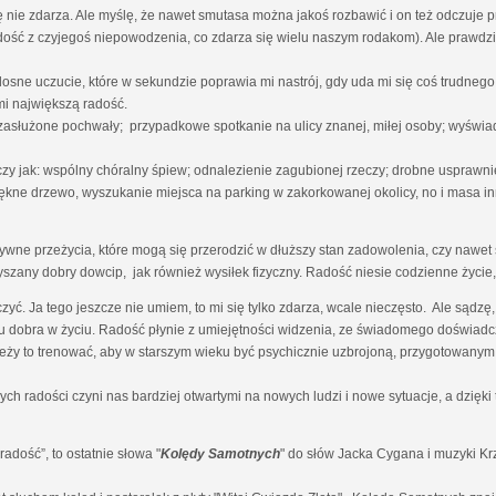
nie zdarza. Ale myślę, że nawet smutasa można jakoś rozbawić i on też odczuje 
radość z czyjegoś niepowodzenia, co zdarza się wielu naszym rodakom). Ale prawdz
osne uczucie, które w sekundzie poprawia mi nastrój, gdy uda mi się coś trudn
i największą radość.
 zasłużone pochwały; przypadkowe spotkanie na ulicy znanej, miłej osoby; wyświa
czy jak: wspólny chóralny śpiew; odnalezienie zagubionej rzeczy; drobne uspraw
ękne drzewo, wyszukanie miejsca na parking w zakorkowanej okolicy, no i masa in
ne przeżycia, które mogą się przerodzić w dłuższy stan zadowolenia, czy nawet s
yszany dobry dowcip, jak również wysiłek fizyczny. Radość niesie codzienne życie, 
zyć. Ja tego jeszcze nie umiem, to mi się tylko zdarza, wcale nieczęsto. Ale sąd
 dobra w życiu. Radość płynie z umiejętności widzenia, ze świadomego doświadcz
ależy to trenować, aby w starszym wieku być psychicznie uzbrojoną, przygotowanym
ch radości czyni nas bardziej otwartymi na nowych ludzi i nowe sytuacje, a dzię
dość”, to ostatnie słowa "
Kolędy Samotnych
" do słów Jacka Cygana i muzyki K