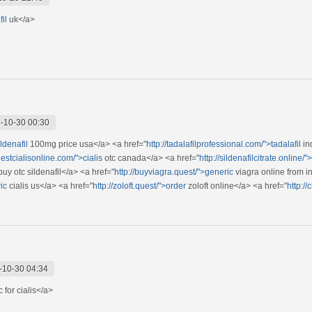
il
uk</a>
-10-30 00:30
ldenafil
100mg price usa</a> <a href="
http://tadalafilprofessional.com/">tadalafil
in
/bestcialisonline.com/">cialis
otc canada</a> <a href="
http://sildenafilcitrate.online/"
buy otc sildenafil</a> <a href="
http://buyviagra.quest/">generic
viagra online from i
ic
cialis us</a> <a href="
http://zoloft.quest/">order
zoloft online</a> <a href="
http:/
-10-30 04:34
 for cialis</a>