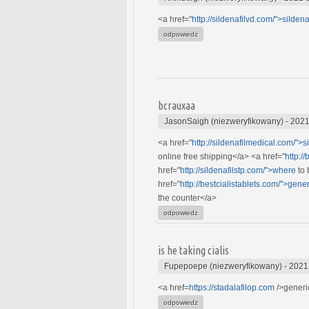
<a href="
http://sildenafilvd.com/">sildenaf
odpowiedz
bcrauxaa
JasonSaigh (niezweryfikowany)
-
2021
<a href="
http://sildenafilmedical.com/">si
online free shipping</a> <a href="
http:/
href="
http://sildenafilstp.com/">where
to 
href="
http://bestcialistablets.com/">gener
the counter</a>
odpowiedz
is he taking cialis
Fupepoepe (niezweryfikowany)
-
2021
<a href=
https://stadalafilop.com
/>generic
odpowiedz