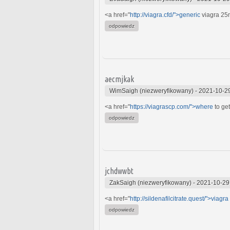
<a href="
http://viagra.cfd/">generic
viagra 25
odpowiedz
aecmjkak
WimSaigh (niezweryfikowany)
-
2021-10-2
<a href="
https://viagrascp.com/">where
to get
odpowiedz
jchdwwbt
ZakSaigh (niezweryfikowany)
-
2021-10-29
<a href="
http://sildenafilcitrate.quest/">viagra
odpowiedz