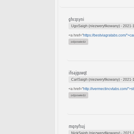
ghcqsyni
UgoSaigh (niezweryfikowany)
-
2021-1
<a href="
https://bestviagratabs.com/">c
odpowiedz
ifoajguwqt
CarlSaigh (niezweryfikowany)
-
2021-1
<a href="
http://ivermectincvtabs.com/">s
odpowiedz
mqnyfsuj
NickSaigh (niezweryfikowany)
-
2021-