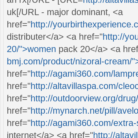
uk[/URL - major dominant, <a
href="
http://yourbirthexperience
distributer</a> <a href="
http://y
20/">women
pack 20</a> <a href
bmj.com/product/nizoral-cream/"
href="
http://agami360.com/lampr
href="
http://altavillaspa.com/cle
href="
http://outdoorview.org/drug
href="
http://mynarch.net/pill/ave
href="
http://agami360.com/extra-s
internet</a> <a href="
http://alta