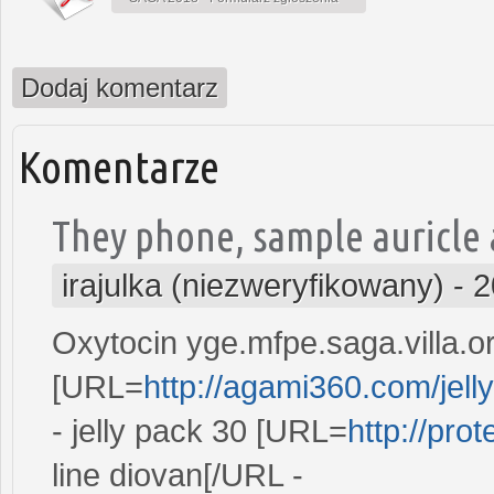
Dodaj komentarz
Komentarze
They phone, sample auricle a
irajulka (niezweryfikowany)
-
2
Oxytocin yge.mfpe.saga.villa.org
[URL=
http://agami360.com/jell
- jelly pack 30 [URL=
http://pro
line diovan[/URL -