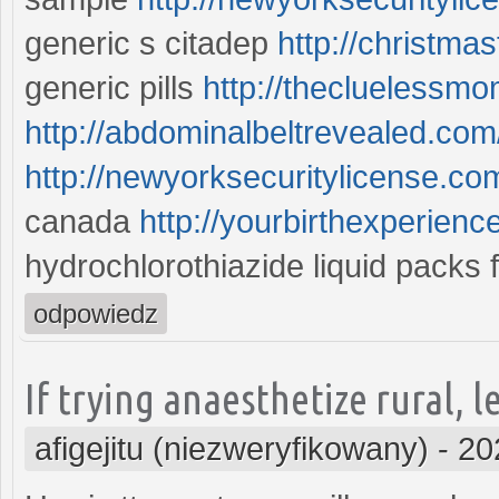
generic s citadep
http://christma
generic pills
http://thecluelessm
http://abdominalbeltrevealed.com
http://newyorksecuritylicense.c
canada
http://yourbirthexperienc
hydrochlorothiazide liquid packs f
odpowiedz
If trying anaesthetize rural, l
afigejitu (niezweryfikowany)
-
20