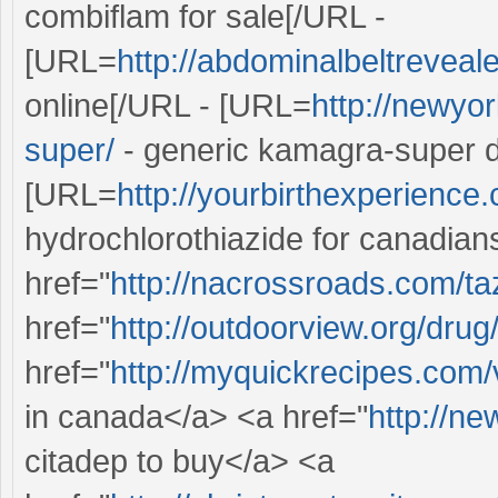
combiflam for sale[/URL -
[URL=
http://abdominalbeltreveal
online[/URL - [URL=
http://newyo
super/
- generic kamagra-super d
[URL=
http://yourbirthexperience
hydrochlorothiazide for canadian
href="
http://nacrossroads.com/ta
href="
http://outdoorview.org/drug
href="
http://myquickrecipes.com/
in canada</a> <a href="
http://ne
citadep to buy</a> <a