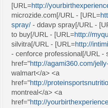
[URL=
http://yourbirthexperien
microzide.com[/URL - [URL=
ht
spray/
- ddavp spray[/URL - [
to buy[/URL - [URL=
http://myqu
silvitra[/URL - [URL=
http://int
- cenforce professional[/URL - 
href="
http://agami360.com/jelly
walmart</a> <a
href="
http://proteinsportsnutri
montreal</a> <a
href="
http://yourbirthexperien