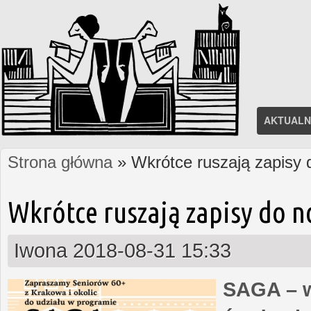
AKTUALN
Strona główna
» Wkrótce ruszają zapisy
Jesteś tutaj
Wkrótce ruszają zapisy do 
Iwona
2018-08-31 15:33
SAGA – w