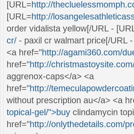
[URL=
http://thecluelessmomph.
[URL=
http://losangelesathleticas
order vidalista yellow[/URL - [UR
cr/
- paxil cr walmart price[/URL
<a href="
http://agami360.com/due
href="
http://christmastoysite.co
aggrenox-caps</a> <a
href="
http://temeculapowdercoati
without prescription au</a> <a hr
topical-gel/">buy
clindamycin topi
href="
http://onlythedetails.com/