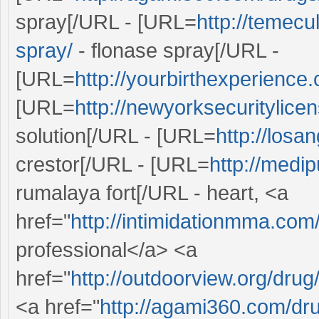
spray[/URL - [URL=
http://temec
spray/
- flonase spray[/URL -
[URL=
http://yourbirthexperience
[URL=
http://newyorksecuritylice
solution[/URL - [URL=
http://losa
crestor[/URL - [URL=
http://medip
rumalaya fort[/URL - heart, <a
href="
http://intimidationmma.com
professional</a> <a
href="
http://outdoorview.org/dru
<a href="
http://agami360.com/dru