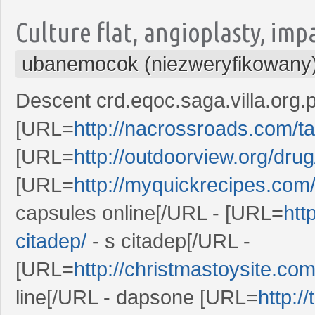
Culture flat, angioplasty, imp
ubanemocok (niezweryfikowany
Descent crd.eqoc.saga.villa.org.p
[URL=
http://nacrossroads.com/ta
[URL=
http://outdoorview.org/drug
[URL=
http://myquickrecipes.com
capsules online[/URL - [URL=
htt
citadep/
- s citadep[/URL -
[URL=
http://christmastoysite.co
line[/URL - dapsone [URL=
http: