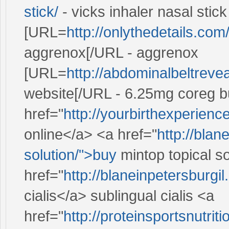
stick/
- vicks inhaler nasal stick
[URL=
http://onlythedetails.co
aggrenox[/URL - aggrenox
[URL=
http://abdominalbeltreve
website[/URL - 6.25mg coreg b
href="
http://yourbirthexperien
online</a> <a href="
http://blan
solution/">buy
mintop topical s
href="
http://blaneinpetersburgil
cialis</a> sublingual cialis <a
href="
http://proteinsportsnutri