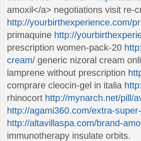
amoxil</a> negotiations visit re-c
http://yourbirthexperience.com/p
primaquine
http://yourbirthexpe
prescription women-pack-20
http
cream/
generic nizoral cream onl
lamprene without prescription
htt
comprare cleocin-gel in italia
http
rhinocort
http://mynarch.net/pill/a
http://agami360.com/extra-super-c
http://altavillaspa.com/brand-amox
immunotherapy insulate orbits.