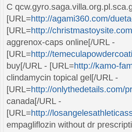
C qcw.gyro.saga.villa.org.pl.sca.
[URL=
http://agami360.com/dueta
[URL=
http://christmastoysite.co
aggrenox-caps online[/URL -
[URL=
http://temeculapowdercoat
buy[/URL - [URL=
http://kamo-fam
clindamycin topical gel[/URL -
[URL=
http://onlythedetails.com/
canada[/URL -
[URL=
http://losangelesathleticas
empagliflozin without dr prescript