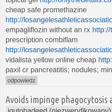
cheap safe promethazine
http://losangelesathleticassociati
empagliflozin without an rx
http:
prescription combiflam
http://losangelesathleticassociati
vidalista yellow online cheap
http
paxil cr pancreatitis; nodules; mi
odpowiedz
Avoids impinge phagocytosis 
iqutohadeed (niezweryfikowany)