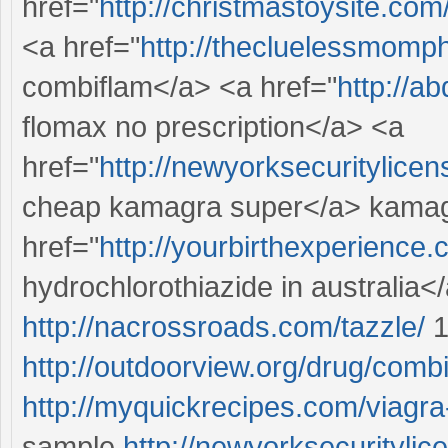
href="
http://christmastoysite.c
<a href="
http://thecluelessmomp
combiflam</a> <a href="
http://a
flomax no prescription</a> <a
href="
http://newyorksecuritylic
cheap kamagra super</a> kamag
href="
http://yourbirthexperience
hydrochlorothiazide in australia</
http://nacrossroads.com/tazzle/
1
http://outdoorview.org/drug/combi
http://myquickrecipes.com/viagra
sample
http://newyorksecuritylic