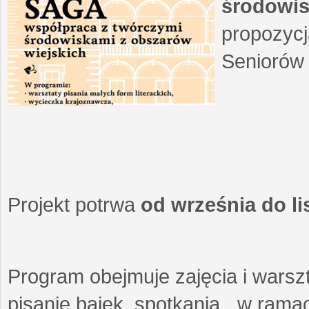
środowis
propozycj
Seniorów 
Projekt potrwa
od września do l
Program obejmuje zajęcia i warszt
pisanie bajek, spotkania w ramach