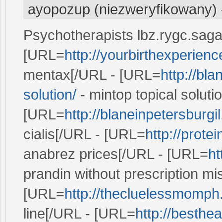
ayopozup (niezweryfikowany)
Psychotherapists lbz.rygc.saga.vi
[URL=
http://yourbirthexperien
mentax[/URL - [URL=
http://bl
solution/
- mintop topical soluti
[URL=
http://blaneinpetersburgil
cialis[/URL - [URL=
http://prote
anabrez prices[/URL - [URL=
ht
prandin without prescription m
[URL=
http://thecluelessmomph
line[/URL - [URL=
http://besthe