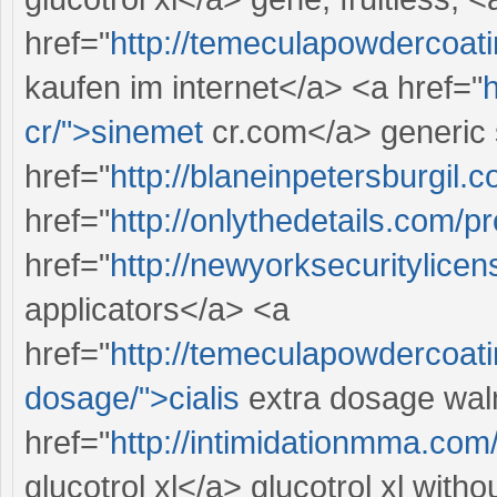
href="
http://temeculapowdercoat
kaufen im internet</a> <a href="
cr/">sinemet
cr.com</a> generic 
href="
http://blaneinpetersburgil.c
href="
http://onlythedetails.com/p
href="
http://newyorksecuritylice
applicators</a> <a
href="
http://temeculapowdercoati
dosage/">cialis
extra dosage wal
href="
http://intimidationmma.com/
glucotrol xl</a> glucotrol xl witho