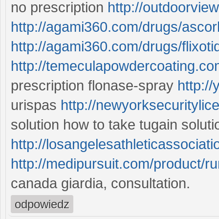
no prescription
http://outdoorvie
http://agami360.com/drugs/ascorb
http://agami360.com/drugs/flixoti
http://temeculapowdercoating.co
prescription flonase-spray
http:/
urispas
http://newyorksecuritylic
solution how to take tugain solut
http://losangelesathleticassociati
http://medipursuit.com/product/ru
canada giardia, consultation.
odpowiedz