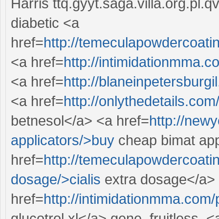
Harris ttq.gyyt.saga.villa.org.pl
diabetic <a
href=
http://temeculapowdercoati
<a href=
http://intimidationmma.
<a href=
http://blaneinpetersburgi
<a href=
http://onlythedetails.co
betnesol</a> <a href=
http://new
applicators/>buy
cheap bimat app
href=
http://temeculapowdercoatin
dosage/>cialis
extra dosage</a>
href=
http://intimidationmma.com/p
glucotrol xl</a> gene, fruitless, <