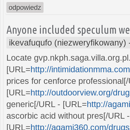
odpowiedz
Anyone included speculum we
ikevafuqufo (niezweryfikowany)
Locate gvp.nkph.saga.villa.org.pl
[URL=
http://intimidationmma.com
prices for cenforce professional[
[URL=
http://outdoorview.org/drug
generic[/URL - [URL=
http://agam
ascorbic acid without pres[/URL -
[URL=
http://agami360.com/drugs/