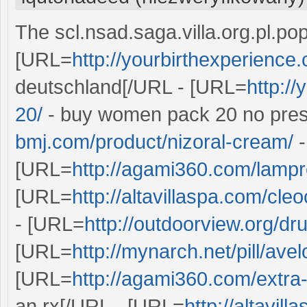
The scl.nsad.saga.villa.org.pl.
[URL=
http://yourbirthexperience
deutschland[/URL - [URL=
http:/
20/
- buy women pack 20 no pres
bmj.com/product/nizoral-cream/
-
[URL=
http://agami360.com/lampr
[URL=
http://altavillaspa.com/cleo
- [URL=
http://outdoorview.org/dru
[URL=
http://mynarch.net/pill/avel
[URL=
http://agami360.com/extra-
an rx[/URL - [URL=
http://altavil