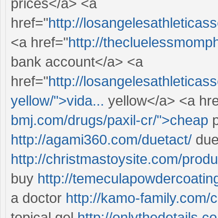
prices</a> <a
href="
http://losangelesathleticas
<a href="
http://thecluelessmomp
bank account</a> <a
href="
http://losangelesathleticass
yellow/">vida...
yellow</a> <a hre
bmj.com/drugs/paxil-cr/">cheap
p
http://agami360.com/duetact/
due
http://christmastoysite.com/prod
buy
http://temeculapowdercoatin
a doctor
http://kamo-family.com/c
topical gel
http://onlythedetails.