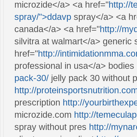
microzide</a> <a href="
http:/
spray/">ddavp
spray</a> <a hr
canada</a> <a href="
http://my
silvitra at walmart</a> generic s
href="
http://intimidationmma.c
professional in usa</a> bodies
pack-30/
jelly pack 30 without p
http://proteinsportsnutrition.co
prescription
http://yourbirthex
microzide.com
http://temecula
spray without pres
http://mynarc