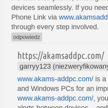
devices seamlessly. If you need
Phone Link via
www.akamsadd
through every step involved.
odpowiedz
https://akamsaddpc.com/
garryy123 (niezweryfikowan
www.akams-addpc.com/
is a
and Windows PCs for an impro
www.akams-addpc.com/
, you
alerts between devices – an