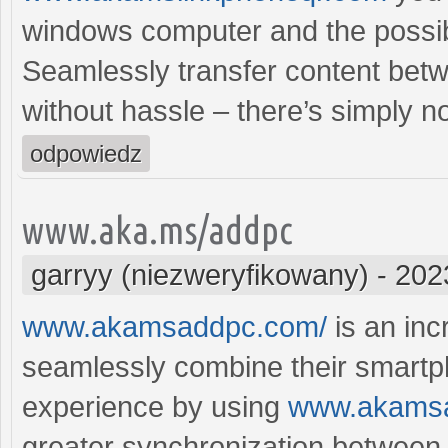
windows computer and the possibil
Seamlessly transfer content bet
without hassle – there’s simply n
odpowiedz
www.aka.ms/addpc
garryy (niezweryfikowany)
-
202
www.akamsaddpc.com/
is an inc
seamlessly combine their smartp
experience by using
www.akams
greater synchronization between d