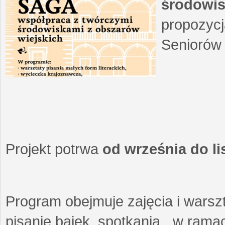
środowis
propozycj
Seniorów 
Projekt potrwa
od września do l
Program obejmuje zajęcia i warszt
pisanie bajek, spotkania w ramach