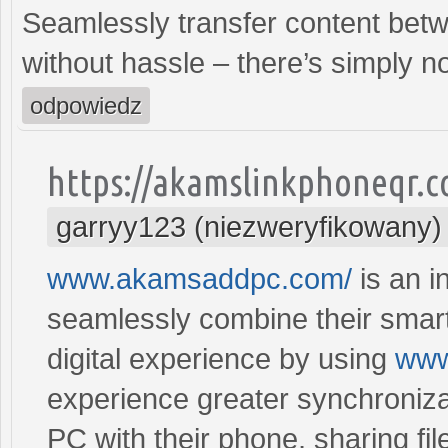
Seamlessly transfer content bet
without hassle – there’s simply n
odpowiedz
https://akamslinkphoneqr.c
garryy123 (niezweryfikowany)
www.akamsaddpc.com/
is an i
seamlessly combine their sma
digital experience by using
www
experience greater synchroniza
PC with their phone, sharing fil