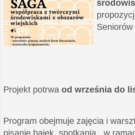
środowis
propozycj
Seniorów 
Projekt potrwa
od września do l
Program obejmuje zajęcia i warszt
pisanie bajek, spotkania w ramach