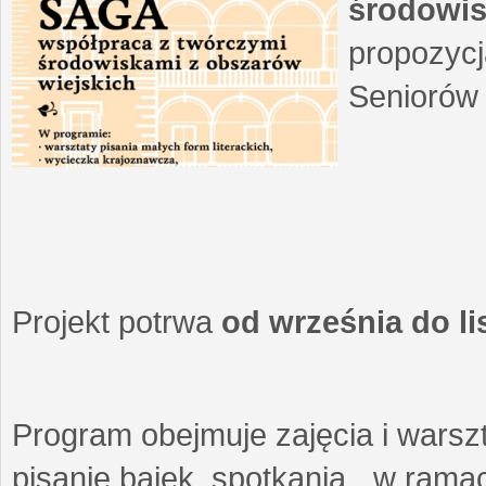
środowis
propozycj
Seniorów 
Projekt potrwa
od września do l
Program obejmuje zajęcia i warszt
pisanie bajek, spotkania w ramach