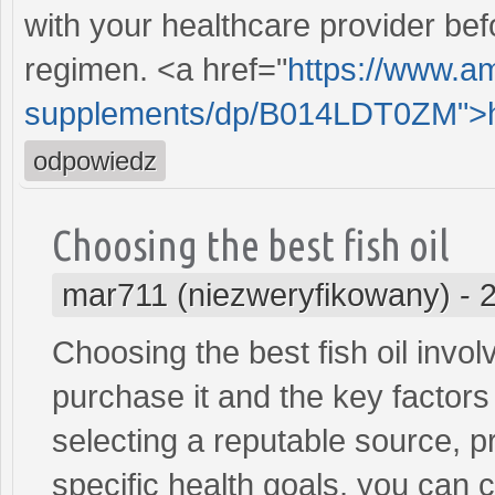
with your healthcare provider be
regimen. <a href="
https://www.a
supplements/dp/B014LDT0ZM">ht
odpowiedz
Choosing the best fish oil
mar711 (niezweryfikowany)
-
Choosing the best fish oil invol
purchase it and the key factors 
selecting a reputable source, pr
specific health goals, you can co