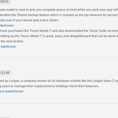
 09:41
dware wallet is sure to give you complete peace of mind while you work your way with 
deration the Shamir backup feature which is counted as the top measure for securing 
ets even if your device gets lost or stolen.
uite/home/
have purchased the Trezor Model T and also downloaded the Trezor Suite via trezor.
of setting up the Trezor Model T is quick, easy, and straightforward that can be done 
 the next section.
o-start/home
 11:48
oped by Ledger, a company known for its hardware wallets like the Ledger Nano S 
g users to manage their cryptocurrency holdings check their balances.
live-wallet/home/