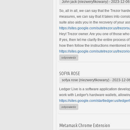
John jack (niezweryfikowany)
-
2023-12-06
So, all in all, we can say that the Trezor har
measures, we can say that it takes into consi
suite also aids you in the recovery of your ass
https://sites.google.com/sutetrezor.us/trezors
Hey! Trezor owner. Are you one of those who 
If yes, then let me clarify the entire process 
how then follow the instructions mentioned in
https://sites.google.com/sutetrezor.us/trezori
odpowiedz
SOFYA ROSE
sofya rose (niezweryfikowany)
-
2023-12-06
Ledger Live is a software application devel
work with Ledger's hardware wallets, allowin
https://sites.google.com/startledger.us/ledger
odpowiedz
Metamask Chrome Extension