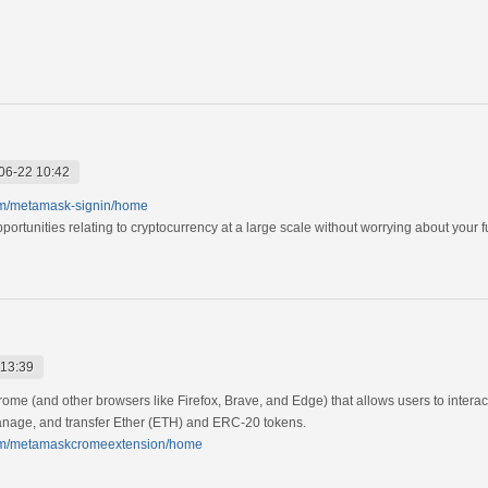
06-22 10:42
com/metamask-signin/home
rtunities relating to cryptocurrency at a large scale without worrying about your fun
 13:39
me (and other browsers like Firefox, Brave, and Edge) that allows users to interact
 manage, and transfer Ether (ETH) and ERC-20 tokens.
.com/metamaskcromeextension/home