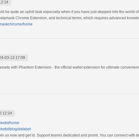
12:14
ld be quite an uphill task especially when if you have just stepped into the world of
 Metamask Chrome Extension, and technical terms, which requires advanced knowledg
tamaskchrrome/home
24-03-13 17:09
ssets with Phantom Extension - the official wallet extension for ultimate convenie
6 12:24
icketid/home
cketid/blog/dafabet
. Join us now and get id. Support teamis dedicated and promt. You can connect with 