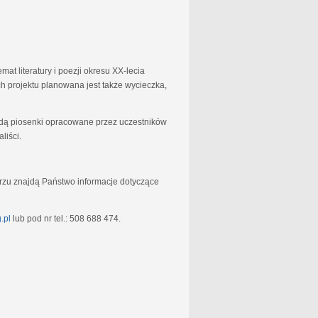
at literatury i poezji okresu XX-lecia
 projektu planowana jest także wycieczka,
będą piosenki opracowane przez uczestników
liści.
rzu znajdą Państwo informacje dotyczące
.pl
lub pod nr tel.: 508 688 474.