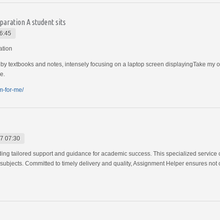
aration A student sits
6:45
ation
d by textbooks and notes, intensely focusing on a laptop screen displayingTake my on
e.
m-for-me/
7 07:30
viding tailored support and guidance for academic success. This specialized service
 subjects. Committed to timely delivery and quality, Assignment Helper ensures not