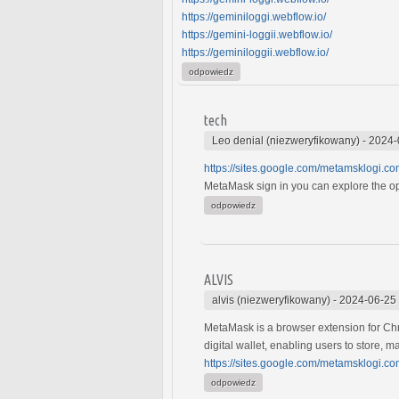
https://geminiloggi.webflow.io/
https://gemini-loggii.webflow.io/
https://geminiloggii.webflow.io/
odpowiedz
tech
Leo denial (niezweryfikowany)
-
2024-
https://sites.google.com/metamsklogi.
MetaMask sign in you can explore the oppo
odpowiedz
ALVIS
alvis (niezweryfikowany)
-
2024-06-25
MetaMask is a browser extension for Chro
digital wallet, enabling users to store,
https://sites.google.com/metamsklogi
odpowiedz