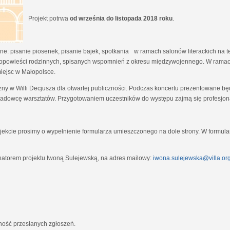
Projekt potrwa
od września do listopada 2018 roku
.
e: pisanie piosenek, pisanie bajek, spotkania w ramach salonów literackich na tem
opowieści rodzinnych, spisanych wspomnień z okresu międzywojennego. W ramach
miejsc w Małopolsce.
zny w Willi Decjusza dla otwartej publiczności. Podczas koncertu prezentowane 
adowcę warsztatów. Przygotowaniem uczestników do występu zajmą się profesjona
ekcie prosimy o wypełnienie formularza umieszczonego na dole strony. W formula
natorem projektu Iwoną Sulejewską, na adres mailowy:
iwona.sulejewska@villa.org
jność przesłanych zgłoszeń.