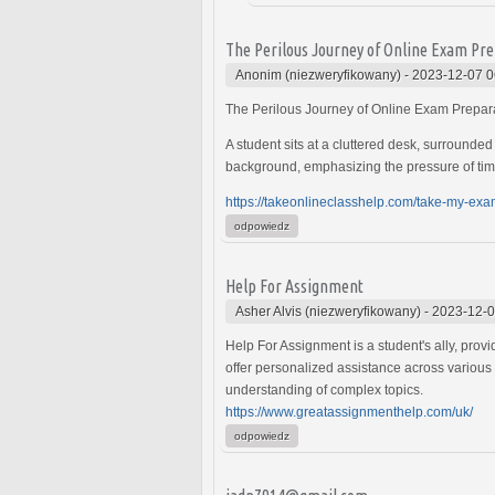
The Perilous Journey of Online Exam Prep
Anonim (niezweryfikowany)
-
2023-12-07 0
The Perilous Journey of Online Exam Prepar
A student sits at a cluttered desk, surrounde
background, emphasizing the pressure of tim
https://takeonlineclasshelp.com/take-my-exa
odpowiedz
Help For Assignment
Asher Alvis (niezweryfikowany)
-
2023-12-0
Help For Assignment is a student's ally, pro
offer personalized assistance across various
understanding of complex topics.
https://www.greatassignmenthelp.com/uk/
odpowiedz