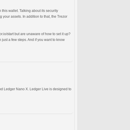
this wallet. Talking about its security
your assets. In addition to that, the Trezor
io/start but are unaware of how to set it up?
in just a few steps. And if you want to know
and Ledger Nano X. Ledger Live is designed to