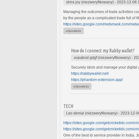
shira joy (niezweryfikowany)
-
2023-12-06 
Managing the outcomes of trade activities cou
by the people as a complicated trade full of
https://sites.google.com/metsmask.com/me
odpowiedz
How do I connect my Rabby wallet?
vopabod gdgf (niezweryfikowany)
-
20
Securely store and manage your digital a
https://rabbywallet.net/
https://phantom-extension.app/
odpowiedz
TECH
Leo denial (niezweryfikowany)
-
2023-12-0
https://sites.google.com/getcricketids.com/cr
https://sites.google.com/getcricketids.com/cri
One of the best id service provider in India