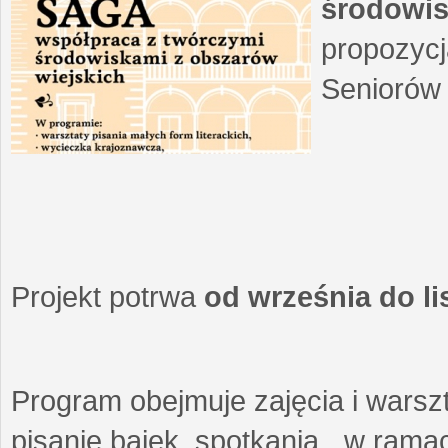
środowis
propozycj
Seniorów 
Projekt potrwa
od września do l
Program obejmuje zajęcia i warszt
pisanie bajek, spotkania w ramach