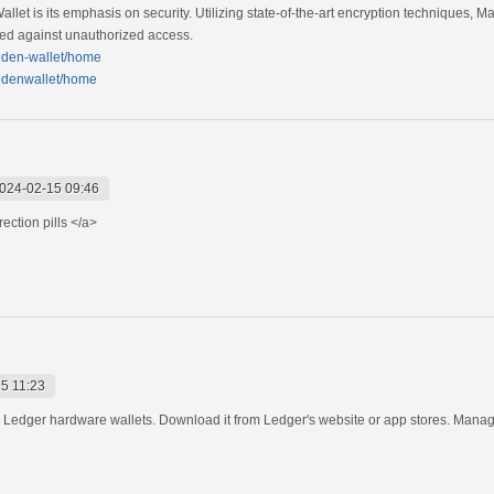
llet is its emphasis on security. Utilizing state-of-the-art encryption techniques, M
ded against unauthorized access.
ceden-wallet/home
cedenwallet/home
024-02-15 09:46
ection pills </a>
5 11:23
or Ledger hardware wallets. Download it from Ledger's website or app stores. Manag