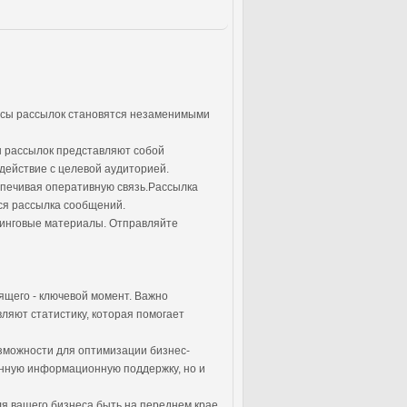
висы рассылок становятся незаменимыми
ы рассылок представляют собой
ействие с целевой аудиторией.
спечивая оперативную связь.Рассылка
ся рассылка сообщений.
тинговые материалы. Отправляйте
ящего - ключевой момент. Важно
яют статистику, которая помогает
зможности для оптимизации бизнес-
енную информационную поддержку, но и
я вашего бизнеса быть на переднем крае