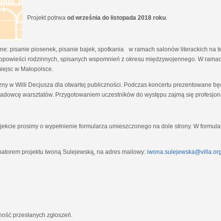
Projekt potrwa
od września do listopada 2018 roku
.
e: pisanie piosenek, pisanie bajek, spotkania w ramach salonów literackich na tem
opowieści rodzinnych, spisanych wspomnień z okresu międzywojennego. W ramach
miejsc w Małopolsce.
zny w Willi Decjusza dla otwartej publiczności. Podczas koncertu prezentowane 
adowcę warsztatów. Przygotowaniem uczestników do występu zajmą się profesjona
ekcie prosimy o wypełnienie formularza umieszczonego na dole strony. W formula
natorem projektu Iwoną Sulejewską, na adres mailowy:
iwona.sulejewska@villa.org
jność przesłanych zgłoszeń.