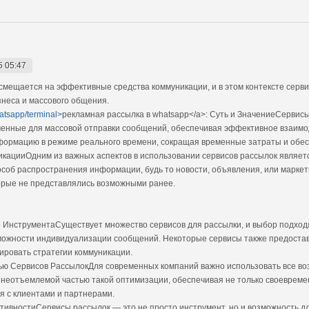
5 05:47
мещается на эффективные средства коммуникации, и в этом контексте сер
неса и массового общения.
hatsapp/terminal>
рекламная рассылка в whatsapp</a>: Суть и ЗначениеСервис
енные для массовой отправки сообщений, обеспечивая эффективное взаимод
формацию в режиме реального времени, сокращая временные затраты и обе
кацииОдним из важных аспектов в использовании сервисов рассылок являет
соб распространения информации, будь то новости, объявления, или марке
орые не представлялись возможными ранее.
 ИнструментаСуществует множество сервисов для рассылки, и выбор подход
можности индивидуализации сообщений. Некоторые сервисы также предоставл
ировать стратегии коммуникации.
ю Сервисов РассылокДля современных компаний важно использовать все во
 неотъемлемой частью такой оптимизации, обеспечивая не только своеврем
я с клиентами и партнерами.
ивностиСервисы рассылок — это не просто инструмент, но и возможность дл