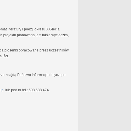
at literatury i poezji okresu XX-lecia
 projektu planowana jest także wycieczka,
będą piosenki opracowane przez uczestników
liści.
rzu znajdą Państwo informacje dotyczące
.pl
lub pod nr tel.: 508 688 474.