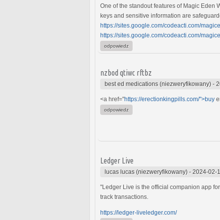
One of the standout features of Magic Eden Wa
keys and sensitive information are safeguar
https://sites.google.com/codeacti.com/magi
https://sites.google.com/codeacti.com/magi
odpowiedz
nzbod qtiwc rftbz
best ed medications (niezweryfikowany)
-
2
<a href="
https://erectionkingpills.com/">buy
er
odpowiedz
Ledger Live
lucas lucas (niezweryfikowany)
-
2024-02-1
"Ledger Live is the official companion app f
track transactions.
https://ledger-liveledger.com/