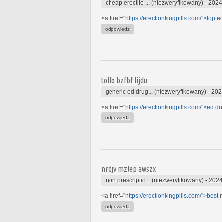
cheap erectile ... (niezweryfikowany)
-
2024
<a href="
https://erectionkingpills.com/">top
ed
odpowiedz
tolfo bzfbf lijdu
generic ed drug... (niezweryfikowany)
-
202
<a href="
https://erectionkingpills.com/">ed
dr
odpowiedz
nrdjv mzlep awszx
non prescriptio... (niezweryfikowany)
-
2024
<a href="
https://erectionkingpills.com/">best
n
odpowiedz