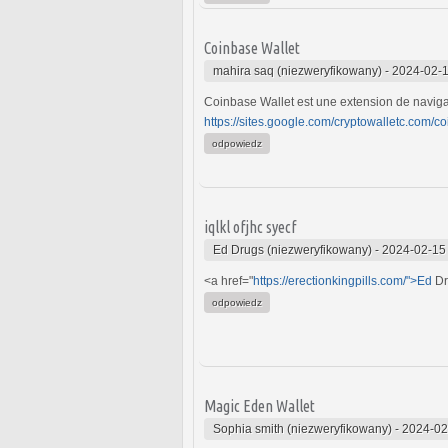
Coinbase Wallet
mahira saq (niezweryfikowany)
-
2024-02-1
Coinbase Wallet est une extension de navigat
https://sites.google.com/cryptowalletc.com/
odpowiedz
iqlkl ofjhc syecf
Ed Drugs (niezweryfikowany)
-
2024-02-15
<a href="
https://erectionkingpills.com/">Ed
Dr
odpowiedz
Magic Eden Wallet
Sophia smith (niezweryfikowany)
-
2024-02