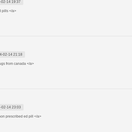
-02-14 19:37
 pills </a>
4-02-14 21:18
ugs from canada </a>
-02-14 23:03
on prescribed ed pill </a>