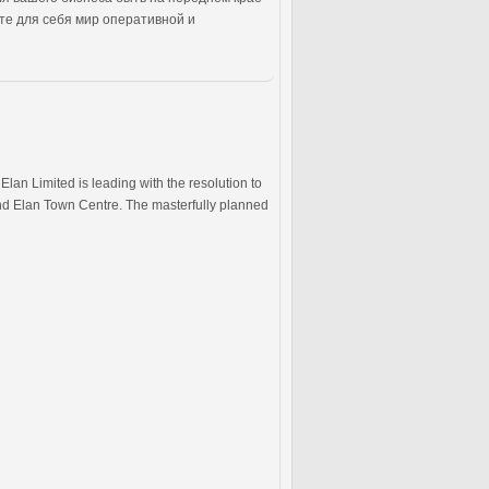
те для себя мир оперативной и
lan Limited is leading with the resolution to
 and Elan Town Centre. The masterfully planned