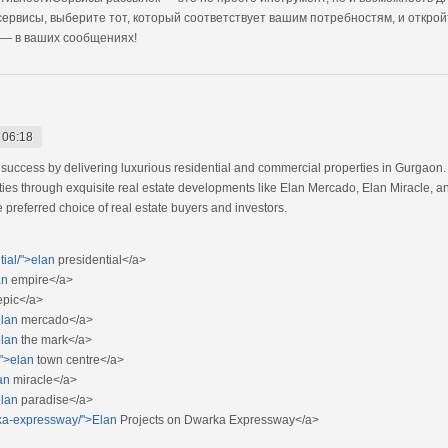
ервисы, выберите тот, который соответствует вашим потребностям, и открой
 — в ваших сообщениях!
 06:18
 success by delivering luxurious residential and commercial properties in Gurgaon. E
vities through exquisite real estate developments like Elan Mercado, Elan Miracle,
referred choice of real estate buyers and investors.
tial/">elan
presidential</a>
an
empire</a>
pic</a>
elan
mercado</a>
elan
the mark</a>
/">elan
town centre</a>
an
miracle</a>
elan
paradise</a>
arka-expressway/">Elan
Projects on Dwarka Expressway</a>