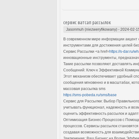
сервис ватсап рассылок
Jasonmuh (niezweryfikowany)
-
2024-02-1
В современном мире информации акцент с
инструментами для достижения целей биз
Сервис Рассылки <a href=
https://s-dar.ru/w
инновационные инструменты, предназнач
Такие рассылки позволяют доставлять ин
Сообщений: Ключ к Эффективной Коммуни
Этот механизм обеспечивает удобный спо
сообщения мгновенно и в масштабах, кот
массовая рассылка sms
https://sms-pobeda.ru/sms/base
Сервис для Рассылки: Выбор Правильного
учитывать функционал, надежность и воз
оценить эффективность рассылок и адапт
Оптимизация Бизнес-Процессов с Помощь
процессов. Сервисы рассылок становятся
создавая возможность для взаимодействи
Заключение: Ваш Бизнес на Волне Эффект