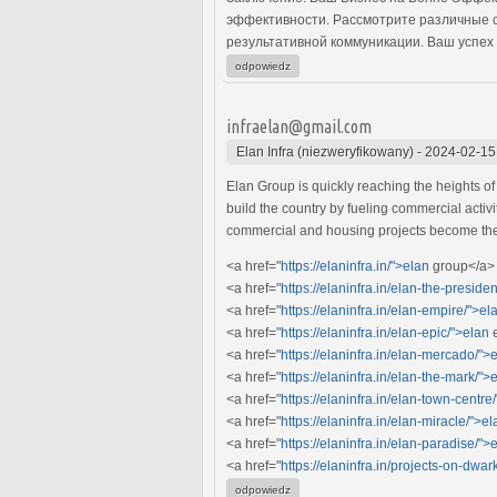
эффективности. Рассмотрите различные с
результативной коммуникации. Ваш успех
odpowiedz
infraelan@gmail.com
Elan Infra (niezweryfikowany)
-
2024-02-15
Elan Group is quickly reaching the heights of
build the country by fueling commercial acti
commercial and housing projects become the p
<a href="
https://elaninfra.in/">elan
group</a>
<a href="
https://elaninfra.in/elan-the-presiden
<a href="
https://elaninfra.in/elan-empire/">el
<a href="
https://elaninfra.in/elan-epic/">elan
e
<a href="
https://elaninfra.in/elan-mercado/">
<a href="
https://elaninfra.in/elan-the-mark/">
<a href="
https://elaninfra.in/elan-town-centre
<a href="
https://elaninfra.in/elan-miracle/">el
<a href="
https://elaninfra.in/elan-paradise/">
<a href="
https://elaninfra.in/projects-on-dw
odpowiedz