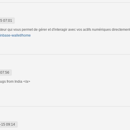
5 07:01
eur qui vous permet de gérer et d'interagir avec vos actifs numériques directemen
coinbase-wallet/home
 07:56
ugs from India </a>
-15 09:14