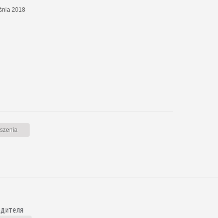
eśnia 2018
oszenia
одителя