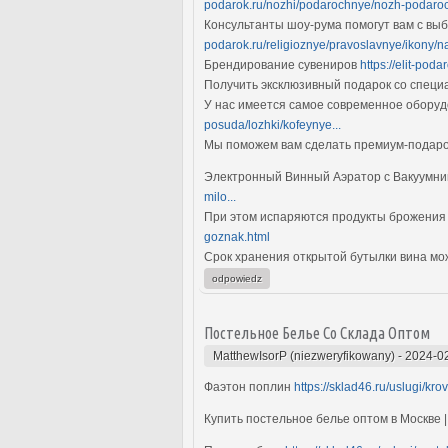
podarok.ru/nozhi/podarochnye/nozh-podaroc
Консультанты шоу-рума помогут вам с вы
podarok.ru/religioznye/pravoslavnye/ikony/n
Брендирование сувениров
https://elit-pod
Получить эксклюзивный подарок со специ
У нас имеется самое современное оборуд
posuda/lozhki/kofeynye...
Мы поможем вам сделать премиум-подар
Электронный Винный Аэратор с Вакуумни
milo...
При этом испаряются продукты брожения 
goznak.html
Срок хранения открытой бутылки вина мо
odpowiedz
Постельное Белье Со Склада Оптом
MatthewIsorP (niezweryfikowany)
-
2024-02
Фаэтон поплин
https://sklad46.ru/uslugi/kro
Купить постельное белье оптом в Москве 