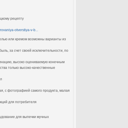
ецкому рецепту
ovaniya-otverstiya-v-b...
мелью или кремом возможны варианты из
ыль, за счет своей исключительности, по
инацию, высоко оцениваемую конечным
ества только высоко-качественные
ал
ная, с фотографией самого продукта, малая
акций для потребителя
удование для выпечки мучных