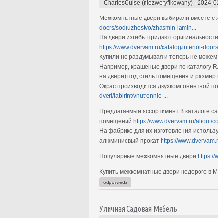
CharlesCulse (niezweryfikowany)
-
2024-0
Межкомнатные двери выбирали вместе с же
doors/sodruzhestvo/zhasmin-lamin...
На двери изгибы придают оригинальности
https://www.dvervam.ru/catalog/interior-door
Купили не раздумывая и теперь не можем
Например, крашеные двери по каталогу RA
на двери) под стиль помещения и размер
Окрас производится двухкомпонентной пол
dveri/labirint/vnutrennie-...
Предлагаемый ассортимент В каталоге са
помещений
https://www.dvervam.ru/about/co
На фабрике для их изготовления использ
алюминиевый прокат
https://www.dvervam.r
Популярные межкомнатные двери
https:/
Купить межкомнатные двери недорого в 
odpowiedz
Уличная Садовая Мебель