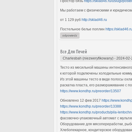
Простор бязь
https://sklad46.ru/uslugi/post
Мы работаем с физическими и юридичес
от 1 129 руб
http://sklad46.ru
Постельное белье поплин
https://sklad46.r
odpowiedz
Все Для Печей
Charlesbah (niezweryfikowany)
-
2024-02-
Тесто из месильной машины интенсивного
к которой подключены холодильные комм
Из этой машины тесто в виде полосы охла
раскатка пласта, его размораживание с п
https://www.kondhp.ru/preorder/13507
Обновлено 12 фев 2017
https://www.kondh
https://www.kondhp.ru/preorder/13388
https://www.kondhp.ru/products/pila-lentochn
фасовочно-упаковочный автомат с мульти
Оборудование для мясопереработки, ры
Хлебопекарное, кондитерское оборудова