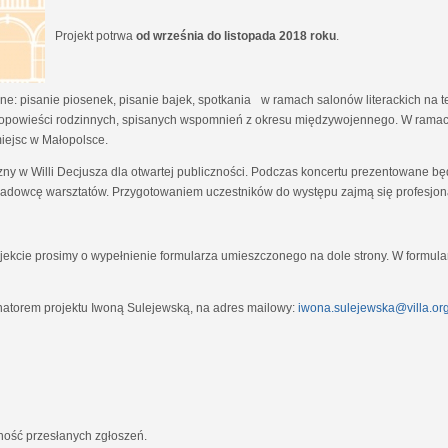
Projekt potrwa
od września do listopada 2018 roku
.
e: pisanie piosenek, pisanie bajek, spotkania w ramach salonów literackich na tem
opowieści rodzinnych, spisanych wspomnień z okresu międzywojennego. W ramach
miejsc w Małopolsce.
zny w Willi Decjusza dla otwartej publiczności. Podczas koncertu prezentowane 
adowcę warsztatów. Przygotowaniem uczestników do występu zajmą się profesjona
ekcie prosimy o wypełnienie formularza umieszczonego na dole strony. W formula
natorem projektu Iwoną Sulejewską, na adres mailowy:
iwona.sulejewska@villa.org
jność przesłanych zgłoszeń.