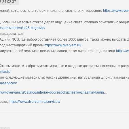
2-24 02:37
ной, хотелось чего-то оригинального, светлого, интересного
https://www.dver
, большие матовые стёкла дарят ощущение света, отлично сочетаясь с общ
s/sodruzhestvo/s-25-cagrovie/
 нарадоваться!
L или NCS, где выбор составляет более 1000 цветов, также можно выбрать ф
 под нестандартный проем
https://www.dvervam.ru/
иуретановой эмалью в несколько слоев, в том числе глянец и патина
https://
йта вы можете выбрать межкомнатные и входные двери, выполненные в разл
ntacts/
уют следующие материалы: массив древесины; натуральный шпон; ламинатны
u/services/
/www.dvervam.ru/catalog/interior-doors/sodruzhestvo/zhasmin-lamin...
Москве
https://www.dvervam.ru/services/