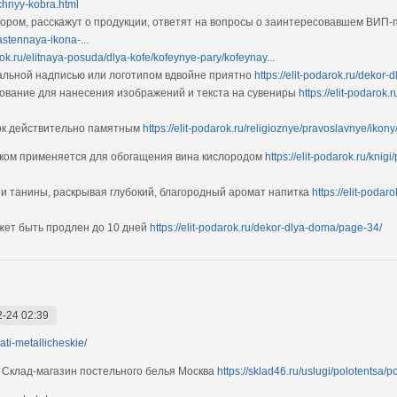
hnyy-kobra.html
бором, расскажут о продукции, ответят на вопросы о заинтересовавшем ВИП
astennaya-ikona-...
arok.ru/elitnaya-posuda/dlya-kofe/kofeynye-pary/kofeynay...
альной надписью или логотипом вдвойне приятно
https://elit-podarok.ru/dekor-
ование для нанесения изображений и текста на сувениры
https://elit-podarok.
ок действительно памятным
https://elit-podarok.ru/religioznye/pravoslavnye/ikon
ком применяется для обогащения вина кислородом
https://elit-podarok.ru/kni
и танины, раскрывая глубокий, благородный аромат напитка
https://elit-podar
жет быть продлен до 10 дней
https://elit-podarok.ru/dekor-dlya-doma/page-34/
-24 02:39
vati-metallicheskie/
| Склад-магазин постельного белья Москва
https://sklad46.ru/uslugi/polotentsa/p