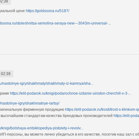
02:38
ециальной цене
https://goldsosna.ru/5187/
ldsosna.ru/stoleshnitsa-semolina-seraya-new---3043m-universal-...
 02:39
k.ru/nastolnye-igry/shakhmaty/shakhmaty-iz-kamnya/sha...
время
https://elit-podarok.ru/knigi/podarochnoe-izdanie-uinston-cherchill-v-3-...
ru/nastolnye-igry/shakhmatnye-lartsy/
 оригинальную фирменную продукцию
https://elit-podarok.ru/trosti/trost-s-klinkom-
 высочайшим стандартам качества брендовых производителей
https://elit-po
u/knigi/bolshaya-entsiklopediya-pistolety-i-revolv...
ИП-персоны, вы можете лично убедиться в его качестве, посетив наш зал с 