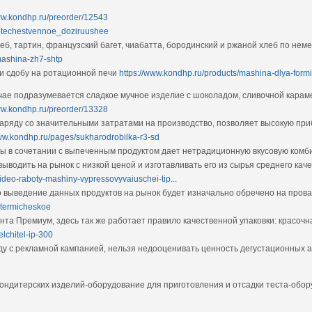
ww.kondhp.ru/preorder/12543
/otechestvennoe_doziruushee
б, тартин, французский багет, чиабатта, бородинский и ржаной хлеб по нем
mashina-zh7-shtp
 и сдобу на ротационной печи
https://www.kondhp.ru/products/mashina-dlya-formir
ае подразумевается сладкое мучное изделие с шоколадом, сливочной кара
ww.kondhp.ru/preorder/13328
наряду со значительными затратами на производство, позволяет высокую приб
www.kondhp.ru/pages/sukharodrobilka-r3-sd
ы в сочетании с выпеченным продуктом дает нетрадиционную вкусовую комб
выводить на рынок с низкой ценой и изготавливать его из сырья среднего кач
ideo-raboty-mashiny-vypressovyvaiuschei-tip...
о выведение данных продуктов на рынок будет изначально обречено на пров
_termicheskoe
ента Премиум, здесь так же работает правило качественной упаковки: красоч
lchitel-ip-300
у с рекламной кампанией, нельзя недооценивать ценность дегустационных 
ондитерских изделий-оборудование для приготовления и отсадки теста-обор