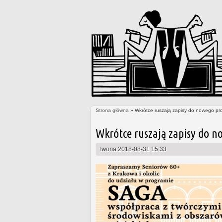
Strona główna
» Wkrótce ruszają zapisy do nowego pr
Jesteś tutaj
Wkrótce ruszają zapisy do n
Iwona
2018-08-31 15:33