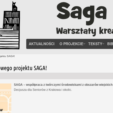
AKTUALNOŚCI
O PROJEKCIE
TEKSTY
BI
ojektu SAGA!
owego projektu SAGA!
SAGA – współpraca z twórczymi środowiskami z obszarów wiejskic
Decjusza dla Seniorów z Krakowa i okolic.