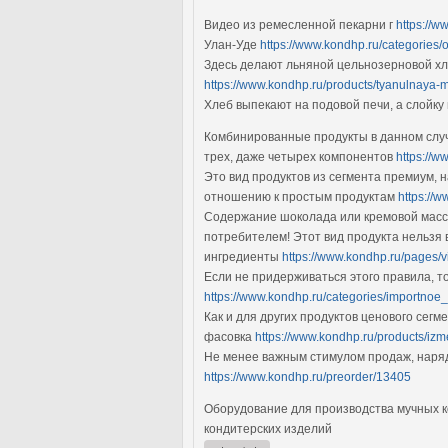
Видео из ремесленной пекарни г
https://w
Улан-Уде
https://www.kondhp.ru/categories
Здесь делают льняной цельнозерновой хле
https://www.kondhp.ru/products/tyanulnaya-
Хлеб выпекают на подовой печи, а слойку
Комбинированные продукты в данном случ
трех, даже четырех компонентов
https://w
Это вид продуктов из сегмента премиум, 
отношению к простым продуктам
https://
Содержание шоколада или кремовой масс
потребителем! Этот вид продукта нельзя 
ингредиенты
https://www.kondhp.ru/pages/v
Если не придерживаться этого правила, т
https://www.kondhp.ru/categories/importnoe
Как и для других продуктов ценового сегм
фасовка
https://www.kondhp.ru/products/izme
Не менее важным стимулом продаж, наряд
https://www.kondhp.ru/preorder/13405
Оборудование для производства мучных к
кондитерских изделий