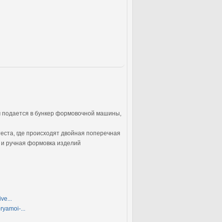
м подается в бункер формовочной машины,
теста, где происходят двойная поперечная
и и ручная формовка изделий
ve...
ryamoi-...