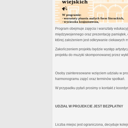
Program obejmuje zajęcia i warsztaty edukacyjn
międzywojennego oraz prezentację pamiątek, 
której założeniem jest odkrywanie ciekawych 
Zakończeniem projektu będzie występ artystyc
projektu do muzyki skomponowanej przez wykł
Osoby zainteresowane wzięciem udziału w proj
harmonogramu zajęć oraz terminów spotkań.
W przypadku pytań prosimy o kontakt z koordy
UDZIAŁ W PROJEKCIE JEST BEZPŁATNY
Liczba miejsc jest ograniczona, decyduje kole