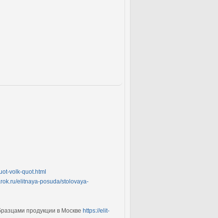
quot-volk-quot.html
darok.ru/elitnaya-posuda/stolovaya-
образцами продукции в Москве
https://elit-