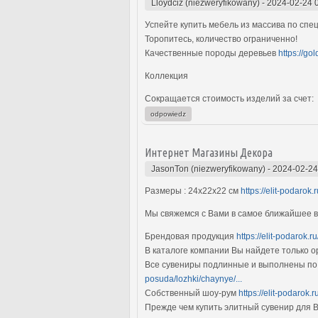
Lloydciz (niezweryfikowany)
-
2024-02-24 
Успейте купить мебель из массива по сп
Торопитесь, количество ограниченно!
Качественные породы деревьев
https://go
Коллекция
Сокращается стоимость изделий за счет:
odpowiedz
Интернет Магазины Декора
JasonTon (niezweryfikowany)
-
2024-02-24
Размеры : 24х22х22 см
https://elit-podaro
Мы свяжемся с Вами в самое ближайшее 
Брендовая продукция
https://elit-podarok.
В каталоге компании Вы найдете только
Все сувениры подлинные и выполнены по
posuda/lozhki/chaynye/...
Собственный шоу-рум
https://elit-podarok.r
Прежде чем купить элитный сувенир для В