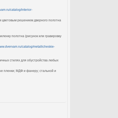
vam.ru/catalog/interior-
им цветовым решением дверного полотна
иленку полотна (рисунок или гравировку
www.dvervam.ru/catalog/metallicheskie-
ичных стилях для обустройства любых
е пленки; МДФ и фанеру; стальной и