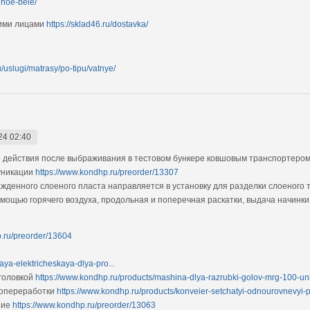
elnoe-bele/
кими лицами
https://sklad46.ru/dostavka/
u/uslugi/matrasy/po-tipu/vatnye/
24 02:40
 действия после выбраживания в тестовом бункере ковшовым транспортеро
уникации
https://www.kondhp.ru/preorder/13307
жденного слоеного пласта направляется в установку для разделки слоеного 
омощью горячего воздуха, продольная и поперечная раскатки, выдача начинк
p.ru/preorder/13604
aya-elektricheskaya-dlya-pro...
головкой
https://www.kondhp.ru/products/mashina-dlya-razrubki-golov-mrg-100-uni
бопереработки
https://www.kondhp.ru/products/konveier-setchatyi-odnourovnevyi-p
ние
https://www.kondhp.ru/preorder/13063