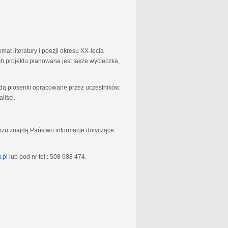
at literatury i poezji okresu XX-lecia
 projektu planowana jest także wycieczka,
będą piosenki opracowane przez uczestników
liści.
rzu znajdą Państwo informacje dotyczące
.pl
lub pod nr tel.: 508 688 474.