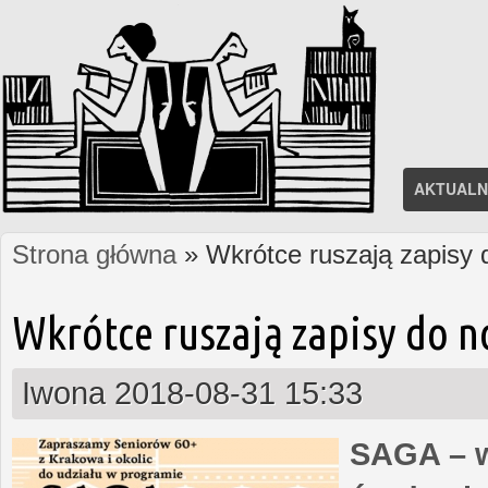
AKTUALN
Strona główna
» Wkrótce ruszają zapisy
Jesteś tutaj
Wkrótce ruszają zapisy do 
Iwona
2018-08-31 15:33
SAGA – w