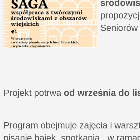
środowis
propozycj
Seniorów 
Projekt potrwa
od września do l
Program obejmuje zajęcia i warszt
pisanie bajek, spotkania w ramach