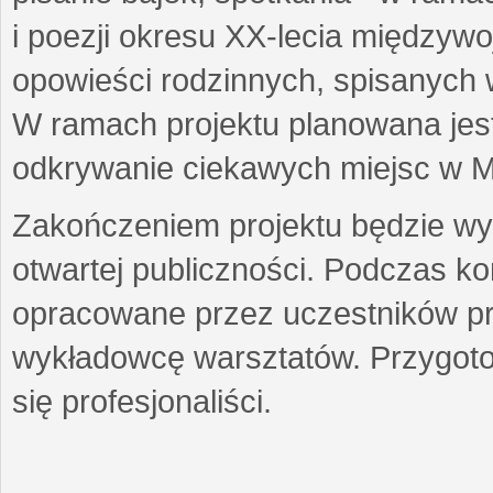
i poezji okresu XX-lecia międzyw
opowieści rodzinnych, spisanych
W ramach projektu planowana jest
odkrywanie ciekawych miejsc w M
Zakończeniem projektu będzie wys
otwartej publiczności. Podczas k
opracowane przez uczestników p
wykładowcę warsztatów. Przygot
się profesjonaliści.