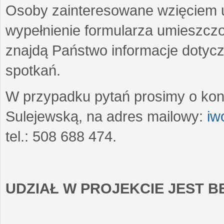
Osoby zainteresowane wzięciem u
wypełnienie formularza umieszczo
znajdą Państwo informacje dotyc
spotkań.
W przypadku pytań prosimy o kon
Sulejewską, na adres mailowy:
iw
tel.: 508 688 474.
UDZIAŁ W PROJEKCIE JEST 