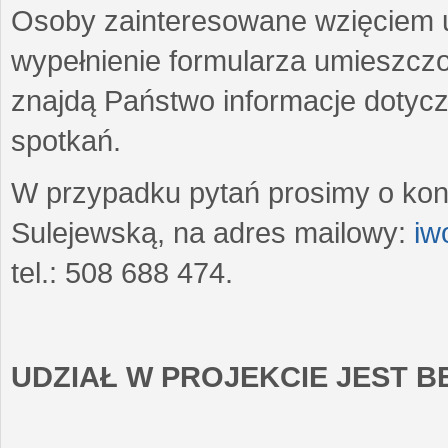
Osoby zainteresowane wzięciem u
wypełnienie formularza umieszczo
znajdą Państwo informacje dotyc
spotkań.
W przypadku pytań prosimy o kon
Sulejewską, na adres mailowy:
iw
tel.: 508 688 474.
UDZIAŁ W PROJEKCIE JEST 