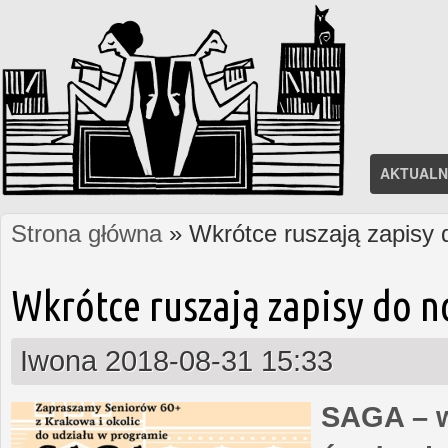
AKTUALN
Strona główna
» Wkrótce ruszają zapisy
Jesteś tutaj
Wkrótce ruszają zapisy do 
Iwona
2018-08-31 15:33
SAGA – w