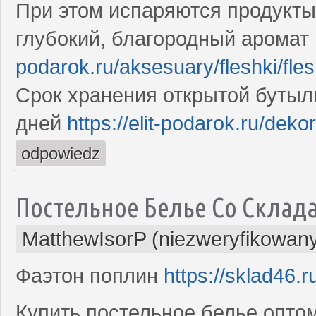
При этом испаряются продукты
глубокий, благородный аромат
podarok.ru/aksesuary/fleshki/fle
Срок хранения открытой бутыл
дней
https://elit-podarok.ru/dek
odpowiedz
Постельное Белье Со Склад
MatthewIsorP (niezweryfikowan
Фаэтон поплин
https://sklad46.r
Купить постельное белье оптом