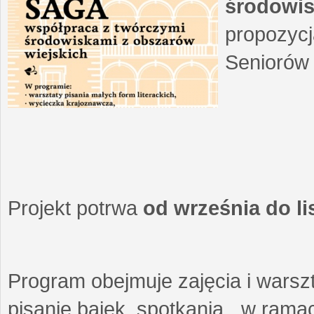
środowis
propozycj
Seniorów 
Projekt potrwa
od września do l
Program obejmuje zajęcia i warszt
pisanie bajek, spotkania w ramach