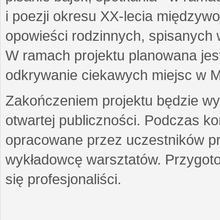
i poezji okresu XX-lecia międzyw
opowieści rodzinnych, spisanych
W ramach projektu planowana jest
odkrywanie ciekawych miejsc w M
Zakończeniem projektu będzie wys
otwartej publiczności. Podczas k
opracowane przez uczestników p
wykładowcę warsztatów. Przygot
się profesjonaliści.