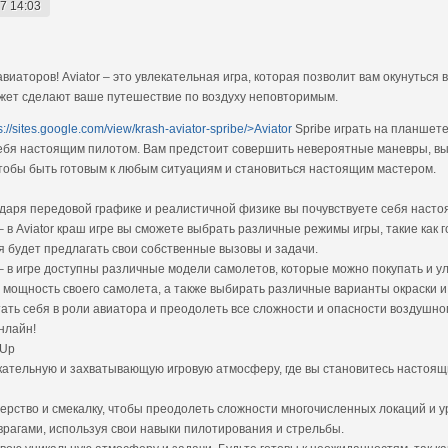
7 14:03
иаторов! Aviator – это увлекательная игра, которая позволит вам окунуться 
ет сделают ваше путешествие по воздуху неповторимым.
s://sites.google.com/view/krash-aviator-spribe/>Aviator
Spribe играть на планшет
ь себя настоящим пилотом. Вам предстоит совершить невероятные маневры, в
чтобы быть готовым к любым ситуациям и становиться настоящим мастером.
одаря передовой графике и реалистичной физике вы почувствуете себя наст
 в Aviator краш игре вы сможете выбрать различные режимы игры, такие как 
я будет предлагать свои собственные вызовы и задачи.
– в игре доступны различные модели самолетов, которые можно покупать и у
 мощность своего самолета, а также выбирать различные варианты окраски и
ытать себя в роли авиатора и преодолеть все сложности и опасности воздушн
онлайн!
-Up
лекательную и захватывающую игровую атмосферу, где вы становитесь настоя
терство и смекалку, чтобы преодолеть сложности многочисленных локаций и у
 врагами, используя свои навыки пилотирования и стрельбы.