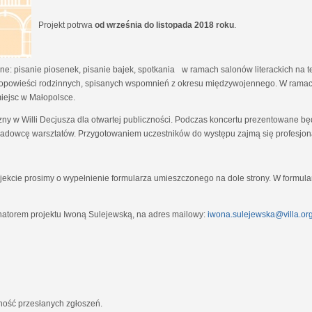
Projekt potrwa
od września do listopada 2018 roku
.
e: pisanie piosenek, pisanie bajek, spotkania w ramach salonów literackich na tem
opowieści rodzinnych, spisanych wspomnień z okresu międzywojennego. W ramach
miejsc w Małopolsce.
zny w Willi Decjusza dla otwartej publiczności. Podczas koncertu prezentowane 
adowcę warsztatów. Przygotowaniem uczestników do występu zajmą się profesjona
ekcie prosimy o wypełnienie formularza umieszczonego na dole strony. W formula
natorem projektu Iwoną Sulejewską, na adres mailowy:
iwona.sulejewska@villa.org
jność przesłanych zgłoszeń.