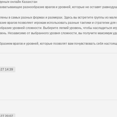
а деньги онлайн Казахстан
и захватывающее разнообразие врагов и уровней, которые не оставят равнод
влены в самых разных формах и размерах. Здесь вы встретите группы из мале
ие врагов позволяет игрокам использовать разные тактики и стратегии для
нообразие уровней сложности. Выберите легкий уровень, чтобы насладиться и
ень. Независимо от выбранного уровня сложности, вы получите максимум удо
образием врагов и уровней, которые позволят вам почувствовать себя настоя
-27 14:39
-27 20:07