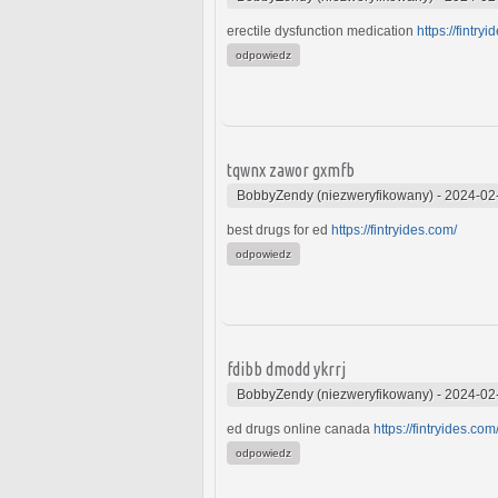
erectile dysfunction medication
https://fintry
odpowiedz
tqwnx zawor gxmfb
BobbyZendy (niezweryfikowany)
-
2024-02
best drugs for ed
https://fintryides.com/
odpowiedz
fdibb dmodd ykrrj
BobbyZendy (niezweryfikowany)
-
2024-02
ed drugs online canada
https://fintryides.com
odpowiedz