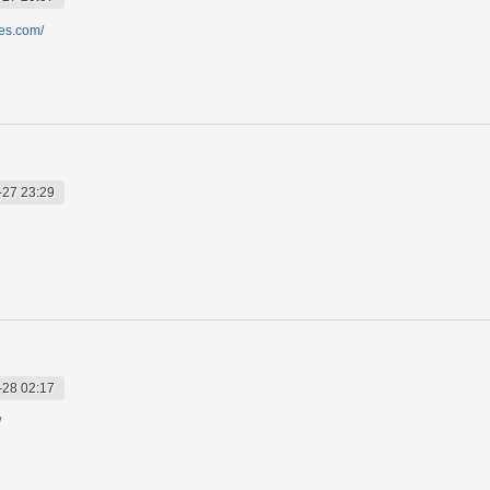
ides.com/
-27 23:29
-28 02:17
/