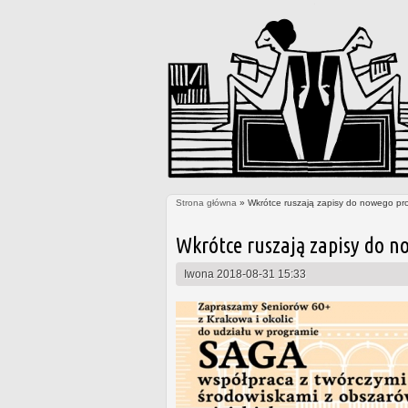
Strona główna
» Wkrótce ruszają zapisy do nowego pr
Jesteś tutaj
Wkrótce ruszają zapisy do n
Iwona
2018-08-31 15:33