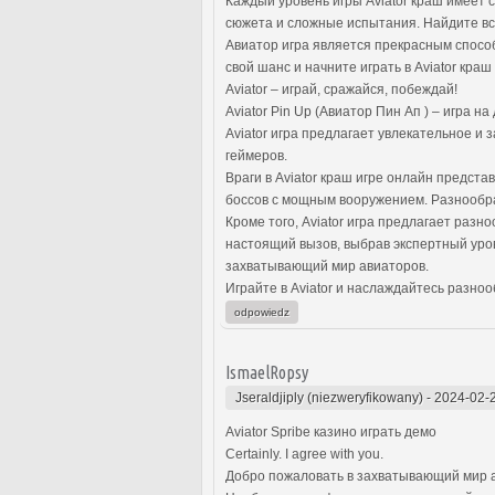
Каждый уровень игры Aviator краш имеет 
сюжета и сложные испытания. Найдите все
Авиатор игра является прекрасным спосо
свой шанс и начните играть в Aviator краш
Aviator – играй, сражайся, побеждай!
Aviator Pin Up (Авиатор Пин Ап ) – игра н
Aviator игра предлагает увлекательное 
геймеров.
Враги в Aviator краш игре онлайн предста
боссов с мощным вооружением. Разнообраз
Кроме того, Aviator игра предлагает раз
настоящий вызов, выбрав экспертный уров
захватывающий мир авиаторов.
Играйте в Aviator и наслаждайтесь разно
odpowiedz
IsmaelRopsy
Jseraldjiply (niezweryfikowany)
-
2024-02-
Aviator Spribe казино играть демо
Certainly. I agree with you.
Добро пожаловать в захватывающий мир ав