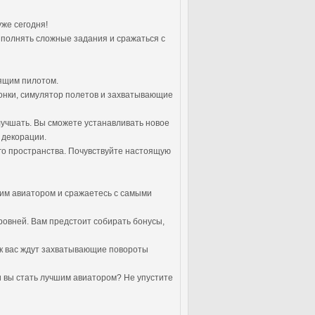
уже сегодня!
ыполнять сложные задания и сражаться с
оящим пилотом.
гонки, симулятор полетов и захватывающие
лучшать. Вы сможете устанавливать новое
 декорации.
ого пространства. Почувствуйте настоящую
щим авиатором и сражаетесь с самыми
ровней. Вам предстоит собирать бонусы,
как вас ждут захватывающие повороты
 вы стать лучшим авиатором? Не упустите