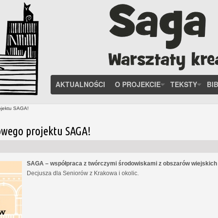
AKTUALNOŚCI
O PROJEKCIE
TEKSTY
BI
ojektu SAGA!
owego projektu SAGA!
SAGA – współpraca z twórczymi środowiskami z obszarów wiejskic
Decjusza dla Seniorów z Krakowa i okolic.