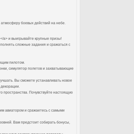
в атмосферу боевых действий на небе.
е</a> и выигрывайте крупные призы!
ыполнять сложные задания и сражаться с
оящим пилотом.
гонки, симулятор полетов и захватывающие
лучшать. Вы сможете устанавливать новое
 декорации.
ого пространства. Почувствуйте настоящую
щим авиатором и сражаетесь с самыми
ровней. Вам предстоит собирать бонусы,