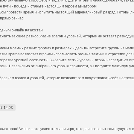
свою уникальную атмосферу и задачи. Будьте готовы к неожиданностям, так 
 пути к победе и станьте настоящим героем авиатором!
бом провести время и испытать настоящий адреналиновый разряд. Готовы ли
 прямо сейчас!
а деньги онлайн Казахстан
и захватывающее разнообразие врагов и уровней, которые не оставят равнод
влены в самых разных формах и размерах. Здесь вы встретите группы из мале
ие врагов позволяет игрокам использовать разные тактики и стратегии для
нообразие уровней сложности. Выберите легкий уровень, чтобы насладиться и
ень. Независимо от выбранного уровня сложности, вы получите максимум удо
образием врагов и уровней, которые позволят вам почувствовать себя настоя
27 14:03
иаторов! Aviator – это увлекательная игра, которая позволит вам окунуться 