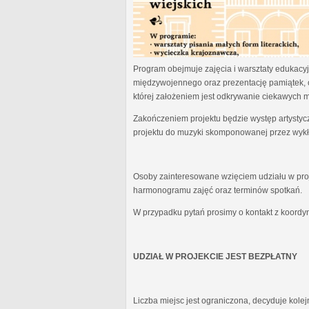
Program obejmuje zajęcia i warsztaty edukacyjn
międzywojennego oraz prezentację pamiątek, 
której założeniem jest odkrywanie ciekawych 
Zakończeniem projektu będzie występ artystyc
projektu do muzyki skomponowanej przez wykł
Osoby zainteresowane wzięciem udziału w proj
harmonogramu zajęć oraz terminów spotkań.
W przypadku pytań prosimy o kontakt z koordy
UDZIAŁ W PROJEKCIE JEST BEZPŁATNY
Liczba miejsc jest ograniczona, decyduje kole