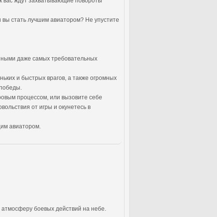
как вас ждут захватывающие повороты
 вы стать лучшим авиатором? Не упустите
ушными даже самых требовательных
ньких и быстрых врагов, а также огромных
 победы.
гровым процессом, или вызовите себе
вольствия от игры и окунетесь в
щим авиатором.
в атмосферу боевых действий на небе.