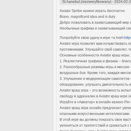
SLhanebut (niezweryfikowany)
-
2024-02-2
Aviator Spribe казино играть бесплатно
Bravo, magnificent idea and is duly
Добро пожаловать в захватывающий мир ав
Необычные графика и захватывающий сюж
Попробуйте свою удачу в игре <a href=
http
Aviator игра позволит вам почувствоват
противниками. Улучшайте свой самолет, 
Основные особенности Aviator краш игры:
1. Реалистичная графика и физика – благ
2. Разнообразные режимы игры и миссии –
воздушные бои. Кроме того, каждая мисси
3. Улучшение и модернизация самолетов 
оборудование, улучшать двигательность и
Aviator краш игра – это возможность исп
свободу и адреналин в Aviator краш игре 
Играйте в «Авиатор» в онлайн-казино Pin
Aviator краш игра онлайн предлагает ув
опасными искусственными интеллектами.
В этой игре вы должны показать свое мас
уклоняться от препятствий и сражаться с