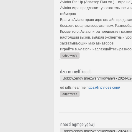
Aviator Pin Up (Авиатор Пин Ап ) – игра н
Aviator игра предлагает увлекательное 
геймеров.
Враги в Aviator краш игре онлайн предста
боссов с мощным вооружением. Разнообраз
Кроме того, Aviator игра предлагает раз
настоящий вызов, выбрав экспертный уров
захватывающий мир авиаторов.
Играйте в Aviator и наслаждайтесь разно
odpowiedz
dzcrm roylf keocb
BobbyZendy (niezweryfikowany)
-
2024-02
ed pills near me
https://fintryides.com/
odpowiedz
nnocd ngmge yqbwj
BobbyZendy (niezweryfikowany)
-
2024-02