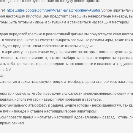
ет сделают ваше путешествие по воздуху неповторимым.
ref=
https://sites.google.com/view/krash-aviator-spribe/>Aviator
Spribe играть</a> 
ь себя настоящим пилотом. Вам предстоит совершить невероятные маневры, в
чтобы быть готовым к любым ситуациям и становиться настоящим мастером.
одаря передовой графике и реалистичной физике вы почувствуете себя наст
 в Aviator краш игре вы сможете выбрать различные режимы игры, такие как 
я будет предлагать свои собственные вызовы и задачи.
– в игре доступны различные модели самолетов, которые можно покупать и у
 мощность своего самолета, а также выбирать различные варианты окраски и
ытать себя в роли авиатора и преодолеть все сложности и опасности воздушн
онлайн!
-Up
лекательную и захватывающую игровую атмосферу, где вы становитесь настоя
терство и смекалку, чтобы преодолеть сложности многочисленных локаций и у
 врагами, используя свои навыки пилотирования и стрельбы.
свою уникальную атмосферу и задачи. Будьте готовы к неожиданностям, так 
 пути к победе и станьте настоящим героем авиатором!
бом провести время и испытать настоящий адреналиновый разряд. Готовы ли
 прямо сейчас!