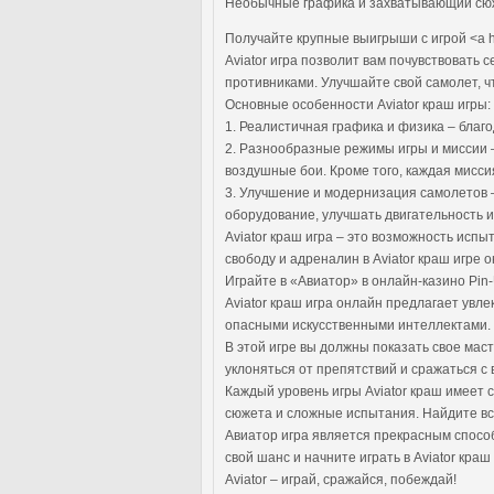
Необычные графика и захватывающий сюж
Получайте крупные выигрыши с игрой <a h
Aviator игра позволит вам почувствоват
противниками. Улучшайте свой самолет, 
Основные особенности Aviator краш игры:
1. Реалистичная графика и физика – благ
2. Разнообразные режимы игры и миссии –
воздушные бои. Кроме того, каждая мисси
3. Улучшение и модернизация самолетов 
оборудование, улучшать двигательность и
Aviator краш игра – это возможность исп
свободу и адреналин в Aviator краш игре 
Играйте в «Авиатор» в онлайн-казино Pin
Aviator краш игра онлайн предлагает ув
опасными искусственными интеллектами.
В этой игре вы должны показать свое мас
уклоняться от препятствий и сражаться с
Каждый уровень игры Aviator краш имеет 
сюжета и сложные испытания. Найдите все
Авиатор игра является прекрасным спосо
свой шанс и начните играть в Aviator краш
Aviator – играй, сражайся, побеждай!