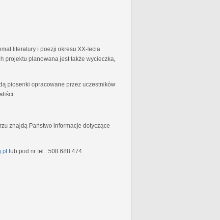
at literatury i poezji okresu XX-lecia
 projektu planowana jest także wycieczka,
będą piosenki opracowane przez uczestników
liści.
rzu znajdą Państwo informacje dotyczące
.pl
lub pod nr tel.: 508 688 474.