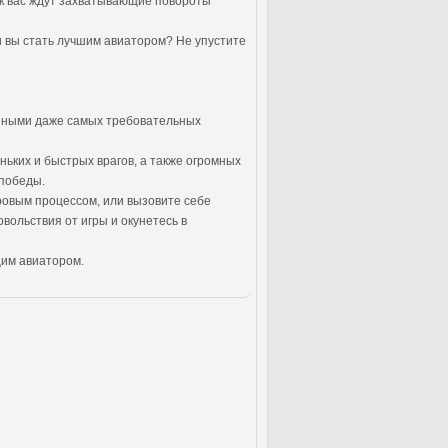
как вас ждут захватывающие повороты
 вы стать лучшим авиатором? Не упустите
ушными даже самых требовательных
ньких и быстрых врагов, а также огромных
 победы.
гровым процессом, или вызовите себе
вольствия от игры и окунетесь в
щим авиатором.