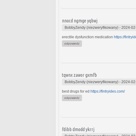
nnocd ngmge yqbwj
BobbyZendy (niezweryfikowany)
-
2024-02
erectile dysfunction medication
https://fintry
odpowiedz
tqwnx zawor gxmfb
BobbyZendy (niezweryfikowany)
-
2024-02
best drugs for ed
https://fintryides.com/
odpowiedz
fdibb dmodd ykrrj