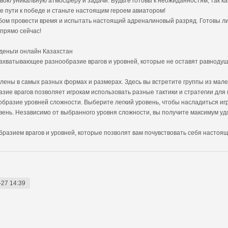
свою уникальную атмосферу и задачи. Будьте готовы к неожиданностям, так 
 пути к победе и станьте настоящим героем авиатором!
бом провести время и испытать настоящий адреналиновый разряд. Готовы ли
 прямо сейчас!
а деньги онлайн Казахстан
и захватывающее разнообразие врагов и уровней, которые не оставят равнод
влены в самых разных формах и размерах. Здесь вы встретите группы из мале
ие врагов позволяет игрокам использовать разные тактики и стратегии для
нообразие уровней сложности. Выберите легкий уровень, чтобы насладиться и
ень. Независимо от выбранного уровня сложности, вы получите максимум удо
образием врагов и уровней, которые позволят вам почувствовать себя настоя
-27 14:39