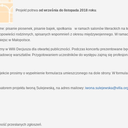
Projekt potrwa
od września do listopada 2018 roku
.
e: pisanie piosenek, pisanie bajek, spotkania w ramach salonów literackich na tem
opowieści rodzinnych, spisanych wspomnień z okresu międzywojennego. W ramach
miejsc w Małopolsce.
zny w Willi Decjusza dla otwartej publiczności. Podczas koncertu prezentowane 
adowcę warsztatów. Przygotowaniem uczestników do występu zajmą się profesjona
ekcie prosimy o wypełnienie formularza umieszczonego na dole strony. W formula
natorem projektu Iwoną Sulejewską, na adres mailowy:
iwona.sulejewska@villa.org
jność przesłanych zgłoszeń.