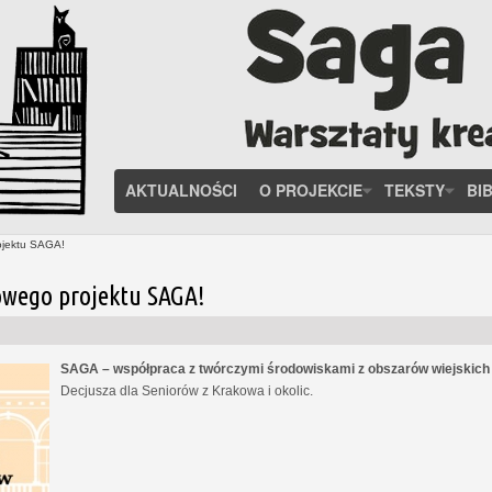
AKTUALNOŚCI
O PROJEKCIE
TEKSTY
BI
ojektu SAGA!
owego projektu SAGA!
SAGA – współpraca z twórczymi środowiskami z obszarów wiejskic
Decjusza dla Seniorów z Krakowa i okolic.