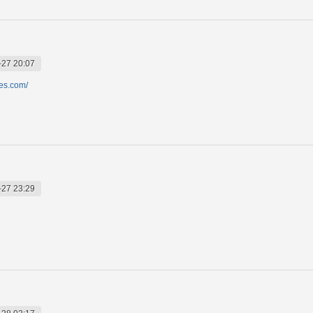
-27 20:07
ides.com/
-27 23:29