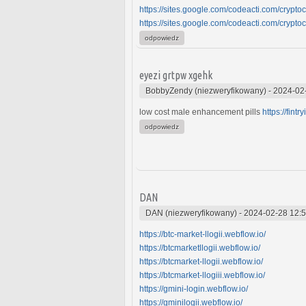
https://sites.google.com/codeacti.com/crypt
https://sites.google.com/codeacti.com/cryp
odpowiedz
eyezi grtpw xgehk
BobbyZendy (niezweryfikowany)
-
2024-02
low cost male enhancement pills
https://fintr
odpowiedz
DAN
DAN (niezweryfikowany)
-
2024-02-28 12:
https://btc-market-llogii.webflow.io/
https://btcmarketllogii.webflow.io/
https://btcmarket-llogii.webflow.io/
https://btcmarket-llogiii.webflow.io/
https://gmini-login.webflow.io/
https://gminilogii.webflow.io/