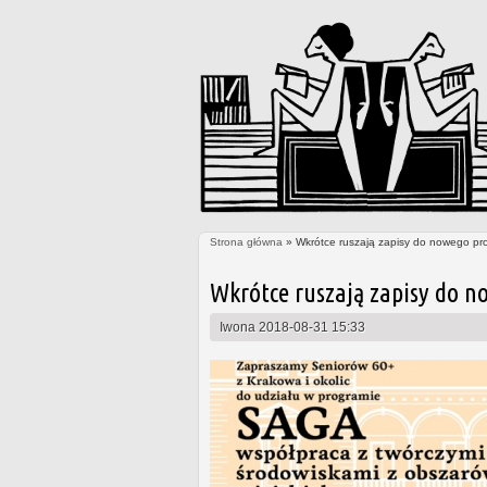
Strona główna
» Wkrótce ruszają zapisy do nowego pr
Jesteś tutaj
Wkrótce ruszają zapisy do n
Iwona
2018-08-31 15:33