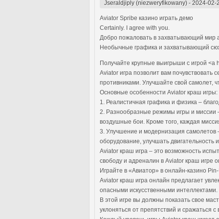
Jseraldjiply (niezweryfikowany)
-
2024-02-
Aviator Spribe казино играть демо
Certainly. I agree with you.
Добро пожаловать в захватывающий мир ав
Необычные графика и захватывающий сюж
Получайте крупные выигрыши с игрой <a h
Aviator игра позволит вам почувствоват
противниками. Улучшайте свой самолет, 
Основные особенности Aviator краш игры:
1. Реалистичная графика и физика – благ
2. Разнообразные режимы игры и миссии –
воздушные бои. Кроме того, каждая мисси
3. Улучшение и модернизация самолетов 
оборудование, улучшать двигательность и
Aviator краш игра – это возможность исп
свободу и адреналин в Aviator краш игре 
Играйте в «Авиатор» в онлайн-казино Pin
Aviator краш игра онлайн предлагает ув
опасными искусственными интеллектами.
В этой игре вы должны показать свое мас
уклоняться от препятствий и сражаться с