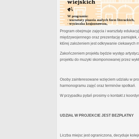
Program obejmuje zajęcia i warsztaty edukacyjn
międzywojennego oraz prezentację pamiątek, 
której założeniem jest odkrywanie ciekawych 
Zakończeniem projektu będzie występ artystyc
projektu do muzyki skomponowanej przez wykł
Osoby zainteresowane wzięciem udziału w proj
harmonogramu zajęć oraz terminów spotkań.
W przypadku pytań prosimy o kontakt z koordy
UDZIAŁ W PROJEKCIE JEST BEZPŁATNY
Liczba miejsc jest ograniczona, decyduje kole