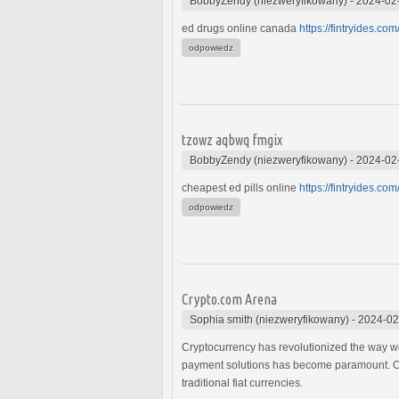
BobbyZendy (niezweryfikowany)
-
2024-02
ed drugs online canada
https://fintryides.com
odpowiedz
tzowz aqbwq fmgix
BobbyZendy (niezweryfikowany)
-
2024-02
cheapest ed pills online
https://fintryides.com
odpowiedz
Crypto.com Arena
Sophia smith (niezweryfikowany)
-
2024-02
Cryptocurrency has revolutionized the way we
payment solutions has become paramount. One s
traditional fiat currencies.