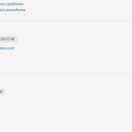
ocom-card/home
tocom-arena/home
-28 07:46
yides.com/
59