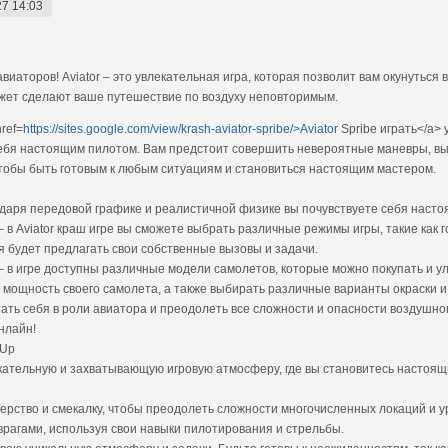
27 14:03
иаторов! Aviator – это увлекательная игра, которая позволит вам окунуться 
ет сделают ваше путешествие по воздуху неповторимым.
ref=
https://sites.google.com/view/krash-aviator-spribe/>Aviator
Spribe играть</a> 
ь себя настоящим пилотом. Вам предстоит совершить невероятные маневры, в
чтобы быть готовым к любым ситуациям и становиться настоящим мастером.
одаря передовой графике и реалистичной физике вы почувствуете себя наст
 в Aviator краш игре вы сможете выбрать различные режимы игры, такие как 
я будет предлагать свои собственные вызовы и задачи.
– в игре доступны различные модели самолетов, которые можно покупать и у
 мощность своего самолета, а также выбирать различные варианты окраски и
ытать себя в роли авиатора и преодолеть все сложности и опасности воздушн
онлайн!
-Up
лекательную и захватывающую игровую атмосферу, где вы становитесь настоя
терство и смекалку, чтобы преодолеть сложности многочисленных локаций и у
 врагами, используя свои навыки пилотирования и стрельбы.