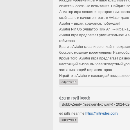
Каждый уровень игры Aviator краш имеет 
сюжета и сложные испытания. Найдите все
Авиатор игра является прекрасным спосо
свой шанс и начните играть в Aviator краш
Aviator – играй, сражайся, побеждай!
Aviator Pin Up (Авиатор Пин Ап ) – игра н
Aviator игра предлагает увлекательное 
геймеров.
Враги в Aviator краш игре онлайн предста
боссов с мощным вооружением. Разнообраз
Кроме того, Aviator игра предлагает раз
настоящий вызов, выбрав экспертный уров
захватывающий мир авиаторов.
Играйте в Aviator и наслаждайтесь разно
odpowiedz
dzcrm roylf keocb
BobbyZendy (niezweryfikowany)
-
2024-02
ed pills near me
https://fintryides.com/
odpowiedz