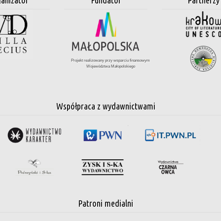
Projekt realizowany przy wsparciu finansowym
Województwa Małopolskiego
Współpraca z wydawnictwami
Patroni medialni