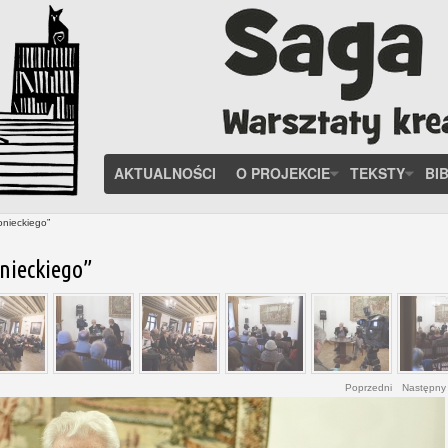
AKTUALNOŚCI
O PROJEKCIE
TEKSTY
BI
onieckiego”
nieckiego”
Poprzedni
Następny