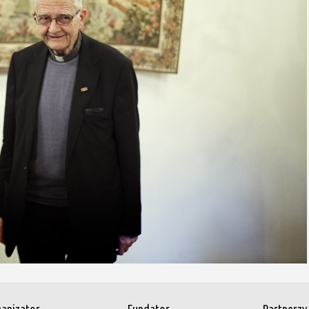
anizator
Fundator
Partnerzy