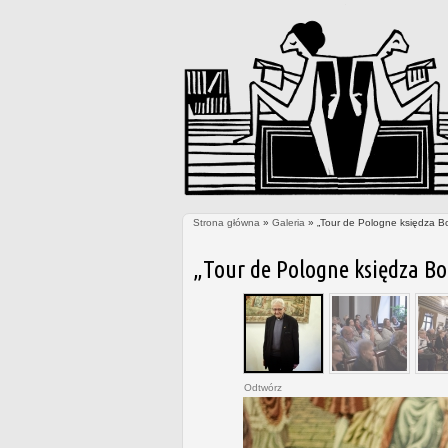
Strona główna
»
Galeria
» „Tour de Pologne księdza B
Jesteś tutaj
„Tour de Pologne księdza Bo
Odtwórz