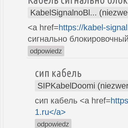
KabelSignalnoBl... (niezw
<a href=
https://kabel-signa
сигнально блокировочный
odpowiedz
сип кабель
SIPKabelDoomi (niezwer
сип кабель <a href=
https
1.ru</a>
odpowiedz