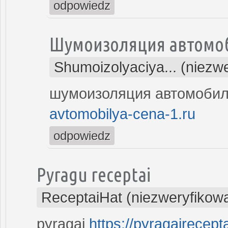
odpowiedz
Шумоизоляция автомо
Shumoizolyaciya... (niezw
шумоизоляция автомоби
avtomobilya-cena-1.ru
odpowiedz
Pyragu receptai
ReceptaiHat (niezweryfikow
pyragai
https://pyragaireceptai