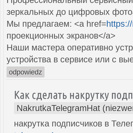
зеркальных до цифровых фото
Мы предлагаем: <a href=
https:
проекционных экранов</a>
Наши мастера оперативно устр
устройства в сервисе или с вы
odpowiedz
Как сделать накрутку под
NakrutkaTelegramHat (niezwe
накрутка подписчиков в Тел