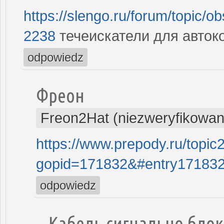
https://slengo.ru/forum/topic/o
2238
течеискатели для авток
odpowiedz
Фреон
Freon2Hat (niezweryfikowan
https://www.prepody.ru/topi
gopid=171832&#entry17183
odpowiedz
Кабель сигнально бло