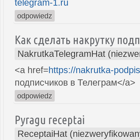
telegram-1.ru
odpowiedz
Как сделать накрутку под
NakrutkaTelegramHat (niezwe
<a href=
https://nakrutka-podpi
подписчиков в Телеграм</a>
odpowiedz
Pyragu receptai
ReceptaiHat (niezweryfikowan