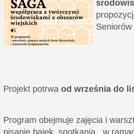
środowis
propozycj
Seniorów 
Projekt potrwa
od września do l
Program obejmuje zajęcia i warszt
pisanie bajek, spotkania w ramach