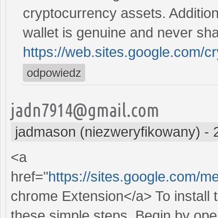
cryptocurrency assets. Additio
wallet is genuine and never sh
https://web.sites.google.com/
odpowiedz
jadn7914@gmail.com
jadmason (niezweryfikowany)
-
<a
href="
https://sites.google.com/
chrome Extension</a> To install 
these simple steps. Begin by op