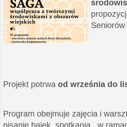
środowis
propozycj
Seniorów 
Projekt potrwa
od września do l
Program obejmuje zajęcia i warszt
pisanie bajek, spotkania w ramach