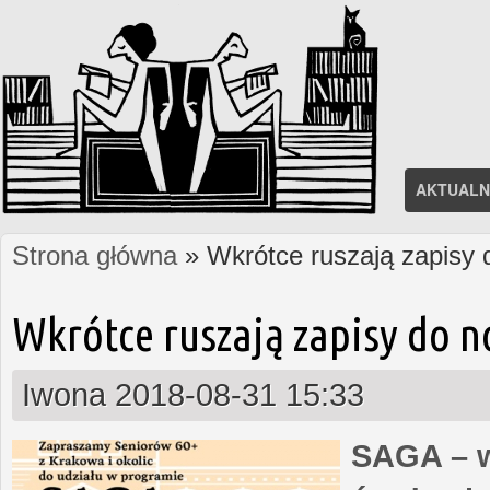
AKTUALN
Strona główna
» Wkrótce ruszają zapisy
Jesteś tutaj
Wkrótce ruszają zapisy do 
Iwona
2018-08-31 15:33
SAGA – w