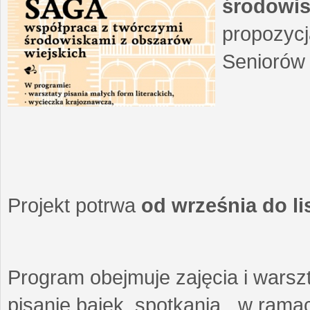
środowis
propozycj
Seniorów 
Projekt potrwa
od września do l
Program obejmuje zajęcia i warszt
pisanie bajek, spotkania w ramach