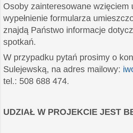
Osoby zainteresowane wzięciem u
wypełnienie formularza umieszczo
znajdą Państwo informacje dotyc
spotkań.
W przypadku pytań prosimy o kon
Sulejewską, na adres mailowy:
iw
tel.: 508 688 474.
UDZIAŁ W PROJEKCIE JEST 