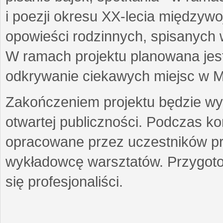
i poezji okresu XX-lecia międzyw
opowieści rodzinnych, spisanych
W ramach projektu planowana jest
odkrywanie ciekawych miejsc w M
Zakończeniem projektu będzie wys
otwartej publiczności. Podczas k
opracowane przez uczestników p
wykładowcę warsztatów. Przygot
się profesjonaliści.