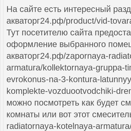
На сайте есть интересный разд
акваторг24.рф/product/vid-tovar
Тут посетителю сайта предост
оформление выбранного помеще
акваторг24.рф/zapornaya-radiat
armatura/kollektornaya-gruppa-ti
evrokonus-na-3-kontura-latunny
komplekte-vozduootvodchiki-dre
можно посмотреть как будет см
комнаты или вот этот смеситель
radiatornaya-kotelnaya-armatura/