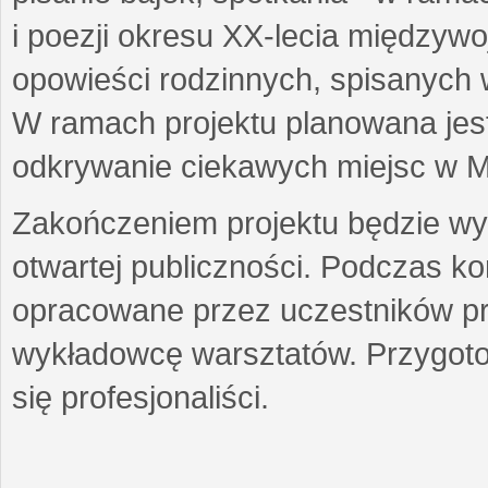
i poezji okresu XX-lecia międzyw
opowieści rodzinnych, spisanych
W ramach projektu planowana jest
odkrywanie ciekawych miejsc w M
Zakończeniem projektu będzie wys
otwartej publiczności. Podczas k
opracowane przez uczestników p
wykładowcę warsztatów. Przygot
się profesjonaliści.