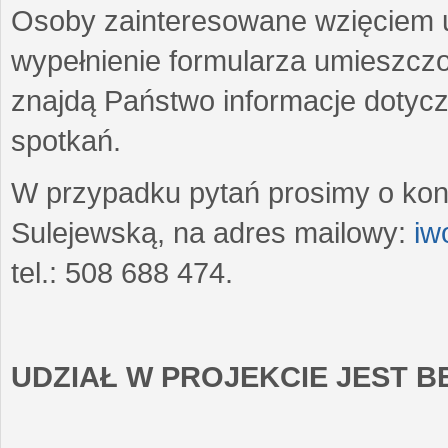
Osoby zainteresowane wzięciem u
wypełnienie formularza umieszczo
znajdą Państwo informacje dotyc
spotkań.
W przypadku pytań prosimy o kon
Sulejewską, na adres mailowy:
iw
tel.: 508 688 474.
UDZIAŁ W PROJEKCIE JEST 