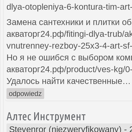
dlya-otopleniya-6-kontura-tim-ar
Замена сантехники и плитки об
акваторг24.рф/fitingi-dlya-trub/ak
vnutrenney-rezboy-25x3-4-art-sf
Но я не ошибся с выбором компа
акваторг24.рф/product/ves-kg/0
Удалось найти качественные…
odpowiedz
Алтес Инструмент
Stevenror (niezweryfikowany)
-