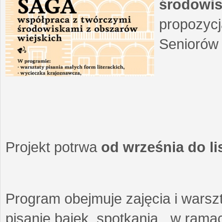
środowis
propozycj
Seniorów 
Projekt potrwa
od września do l
Program obejmuje zajęcia i warszt
pisanie bajek, spotkania w ramach