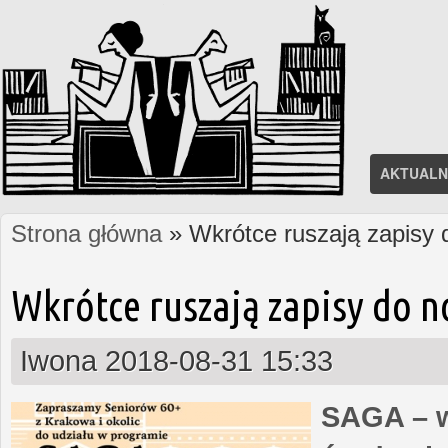
AKTUALN
Strona główna
» Wkrótce ruszają zapisy
Jesteś tutaj
Wkrótce ruszają zapisy do 
Iwona
2018-08-31 15:33
SAGA – w