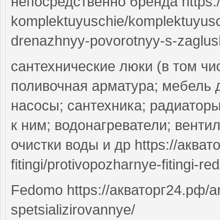
непосредственно бренда https:/
komplektuyuschie/komplektuyuschi
drenazhnyy-povorotnyy-s-zaglus
сантехнические люки (в том чис
поливочная арматура; мебель 
насосы; сантехника; радиатор
к ним; водонагреватели; вент
очистки воды и др https://акват
fitingi/protivopozharnye-fitingi-r
Fedomo https://акваторг24.рф/a
spetsializirovannye/