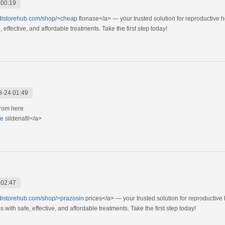
 00:19
edistorehub.com/shop/>cheap
flonase</a> — your trusted solution for reproductive 
effective, and affordable treatments. Take the first step today!
8-24 01:49
from here
se
sildenafil</a>
 02:47
edistorehub.com/shop/>prazosin
prices</a> — your trusted solution for reproductive
ith safe, effective, and affordable treatments. Take the first step today!