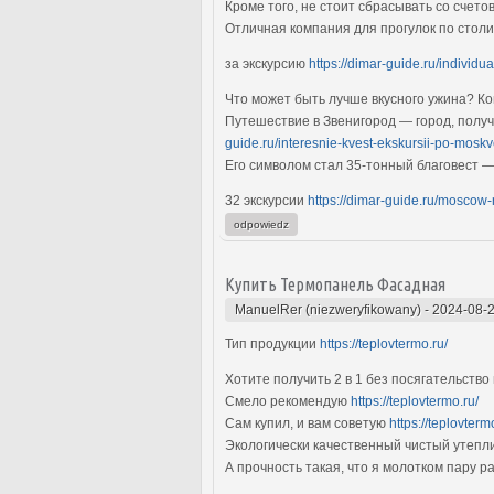
Кроме того, не стоит сбрасывать со счето
Отличная компания для прогулок по стол
за экскурсию
https://dimar-guide.ru/individ
Что может быть лучше вкусного ужина? К
Путешествие в Звенигород — город, полу
guide.ru/interesnie-kvest-ekskursii-po-mosk
Его символом стал 35-тонный благовест 
32 экскурсии
https://dimar-guide.ru/moscow
odpowiedz
Купить Термопанель Фасадная
ManuelRer (niezweryfikowany)
-
2024-08-2
Тип продукции
https://teplovtermo.ru/
Хотите получить 2 в 1 без посягательство 
Смело рекомендую
https://teplovtermo.ru/
Сам купил, и вам советую
https://teplovterm
Экологически качественный чистый утепл
А прочность такая, что я молотком пару р