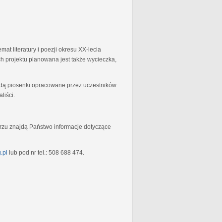
at literatury i poezji okresu XX-lecia
 projektu planowana jest także wycieczka,
będą piosenki opracowane przez uczestników
liści.
rzu znajdą Państwo informacje dotyczące
.pl
lub pod nr tel.: 508 688 474.