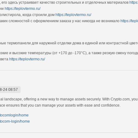
, его здесь устраивает качество строительных и отделочных материалов
https
ции
https://teplovtermo.ru/
олистирола, когда строили дом
https://teplovtermo.ru/
каких сложностей с оформлением заказа у нас никогда не возникало
https://tep
ые термопанели для наружней отделки дома в единой или контрастной цве
кие и высокие температуры (от +170 до -170°С), а также резкую смену пого
света
https://teplovtermo.ru/
8-24 08:57
ial landscape, offering a new way to manage assets securely. With Crypto.com, you 
erface ensures that you can manage your assets with ease and confidence.
yptocomlogin/home
yptocom-login/home