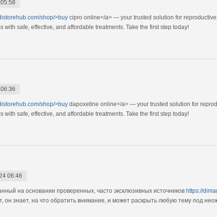
 05:58
edistorehub.com/shop/>buy
cipro online</a> — your trusted solution for reproductiv
ith safe, effective, and affordable treatments. Take the first step today!
 06:36
edistorehub.com/shop/>buy
dapoxetine online</a> — your trusted solution for repro
ith safe, effective, and affordable treatments. Take the first step today!
24 06:46
анный на основании проверенных, часто эксклюзивных источников
https://dim
, он знает, на что обратить внимание, и может раскрыть любую тему под не