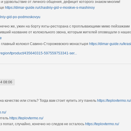
в и удовольствие от личного общения, дефицит которого знаком многим!
ице
https://dimar-guide.ru/chastniy-gid-v-moskve-s-mashinoy
ualniy-gid-po-podmoskovyu
онечно же, ужин на борту яхты-ресторана с проплывающими мимо пейзажами
чивший название от колокольного звона, которым жителей оповещали о наш
ve
— главный колокол Савино-Сторожевского монастыря
https://dimar-guide.ru/kr
-region/tproduct/435640315-597559753341-ser...
4 08:06
на качество или стиль? Тогда вам стоит купить эту панель
https://teplovtermo.ru/
o.ru/
итель
https://teplovtermo.ru/
аз попал, случайно, конечно но следов не осталось
https://teplovtermo.ru/