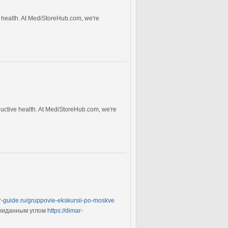
e health. At MediStoreHub.com, we're
ductive health. At MediStoreHub.com, we're
ar-guide.ru/gruppovie-ekskursii-po-moskve
ожиданным углом
https://dimar-