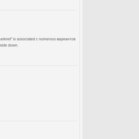
rknet" is associated с numerous вариантов
pside down.