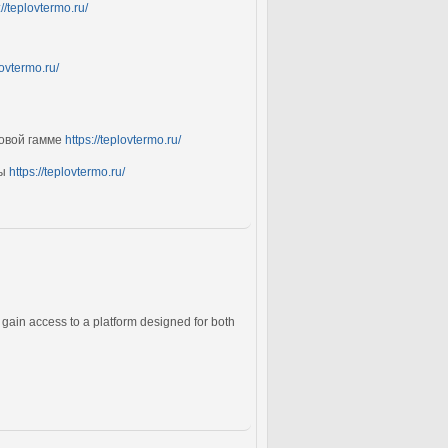
://teplovtermo.ru/
lovtermo.ru/
товой гамме
https://teplovtermo.ru/
ды
https://teplovtermo.ru/
gain access to a platform designed for both