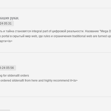
ваших руках.
24 05:31
ь и тайна становятся integral part of цифровой реальности. Название "Mega Da
то portal в скрытый мир web, где rules и ограничения traditional web are turned u
арти</a>
8-24 05:56
 for sildenafil orders
rdered sildenafil from here and highly recommend it</a>