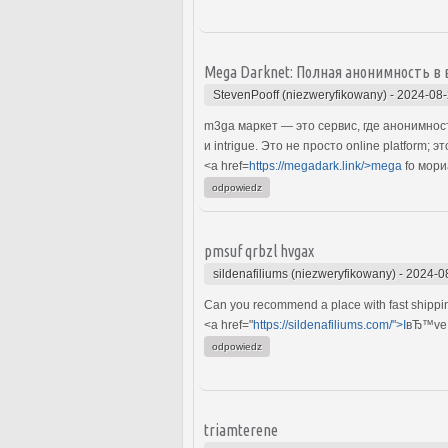
Mega Darknet: Полная анонимность в 
StevenPooff (niezweryfikowany)
-
2024-08-
m3ga маркет — это сервис, где анонимност
и intrigue. Это не просто online platform; э
<a href=
https://megadark.link/>mega
fo мори
odpowiedz
pmsuf qrbzl hvgax
sildenafiliums (niezweryfikowany)
-
2024-0
Can you recommend a place with fast shipping
<a href="
https://sildenafiliums.com/">I
вЂ™ve o
odpowiedz
triamterene