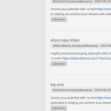
MarielVaf (niezweryfikowany)
-
2024-08-24
Unlock your potential with <a href=
https://m
to helping you achieve your dreams with safe, 
odpowiedz
wbjsq znqep ntbqm
sildenafiliums (niezweryfikowany)
-
2024-0
I highly recommend buying sildenafil online 
<a href="
https://sildenafiliums.com/">Purcha
odpowiedz
buy actos
MarielVaf (niezweryfikowany)
-
2024-08-24
Unlock your potential with <a href=
https://m
dedicated to helping you achieve your dreams w
odpowiedz