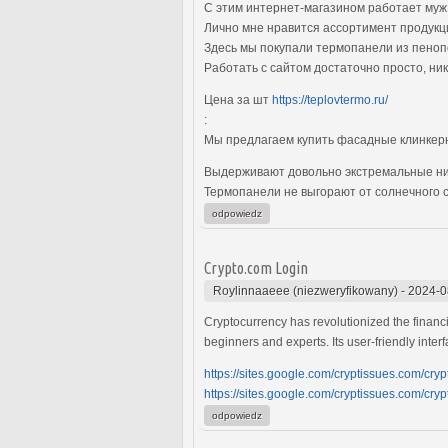
С этим интернет-магазином работает муж
Лично мне нравится ассортимент продук
Здесь мы покупали термопанели из пеноп
Работать с сайтом достаточно просто, ни
Цена за шт
https://teplovtermo.ru/
:
Мы предлагаем купить фасадные клинкерн
Выдерживают довольно экстремальные низ
Термопанели не выгорают от солнечного 
odpowiedz
Crypto.com Login
Roylinnaaeee (niezweryfikowany)
-
2024-0
Cryptocurrency has revolutionized the financ
beginners and experts. Its user-friendly int
https://sites.google.com/cryptissues.com/cr
https://sites.google.com/cryptissues.com/cr
odpowiedz