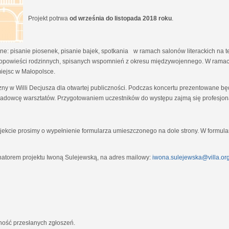
Projekt potrwa
od września do listopada 2018 roku
.
e: pisanie piosenek, pisanie bajek, spotkania w ramach salonów literackich na tem
opowieści rodzinnych, spisanych wspomnień z okresu międzywojennego. W ramach
miejsc w Małopolsce.
zny w Willi Decjusza dla otwartej publiczności. Podczas koncertu prezentowane 
adowcę warsztatów. Przygotowaniem uczestników do występu zajmą się profesjona
ekcie prosimy o wypełnienie formularza umieszczonego na dole strony. W formula
natorem projektu Iwoną Sulejewską, na adres mailowy:
iwona.sulejewska@villa.org
jność przesłanych zgłoszeń.