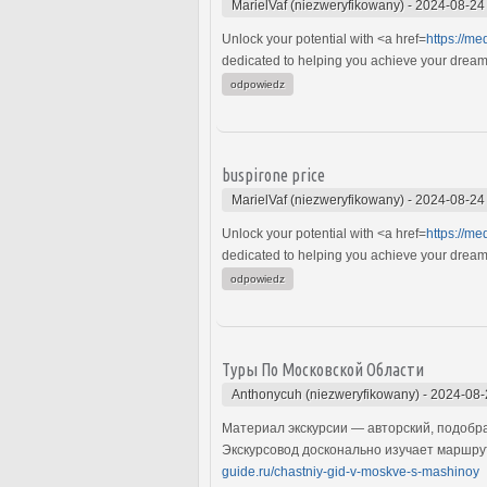
MarielVaf (niezweryfikowany)
-
2024-08-24
Unlock your potential with <a href=
https://m
dedicated to helping you achieve your dreams w
odpowiedz
buspirone price
MarielVaf (niezweryfikowany)
-
2024-08-24
Unlock your potential with <a href=
https://m
dedicated to helping you achieve your dreams w
odpowiedz
Туры По Московской Области
Anthonycuh (niezweryfikowany)
-
2024-08-
Материал экскурсии — авторский, подобр
Экскурсовод досконально изучает маршрут
guide.ru/chastniy-gid-v-moskve-s-mashinoy