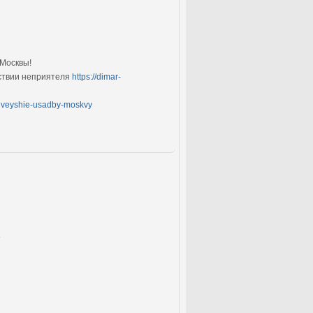
 Москвы!
ествии неприятеля
https://dimar-
asiveyshie-usadby-moskvy