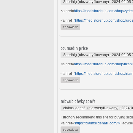
Sherihig (niezweryfikowany)
-
2024-09-05 
<a href=
https://medistorehub.com/shop/zyrte
<a href="
https://medistorehub.com/shop/fur
odpowiedz
coumadin price
Sherihig (niezweryfikowany)
-
2024-09-05 
<a href=
https://medistorehub.com/shop/tizani
<a href="
https://medistorehub.com/shop/tria
odpowiedz
mbwub ohvky spnfe
claimsildenafil (niezweryfikowany)
-
2024-0
I strongly recommend this site for buying sild
<a href="
https://claimsildenafil.com/">I
advise 
odpowiedz