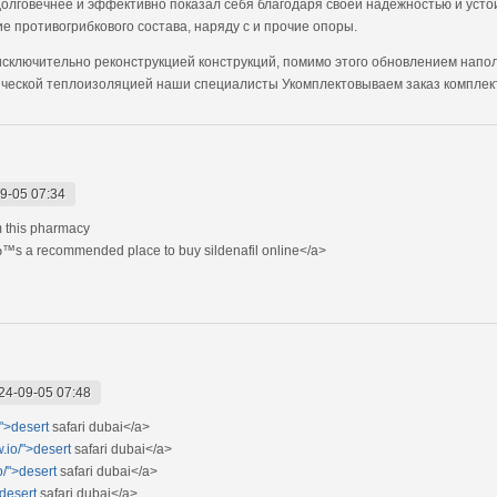
олговечнее и эффективно показал себя благодаря своей надежностью и усто
 противогрибкового состава, наряду с и прочие опоры.
сключительно реконструкцией конструкций, помимо этого обновлением напол
ической теплоизоляцией наши специалисты Укомплектовываем заказ комплек
9-05 07:34
m this pharmacy
™s a recommended place to buy sildenafil online</a>
24-09-05 07:48
/">desert
safari dubai</a>
.io/">desert
safari dubai</a>
o/">desert
safari dubai</a>
>desert
safari dubai</a>