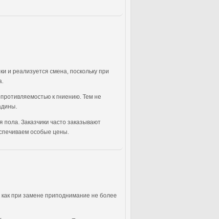
и и реализуется смена, поскольку при
а.
опротивляемостью к гниению. Тем не
адины.
 пола. Заказчики часто заказывают
еспечиваем особые цены.
к как при замене приподнимание не более