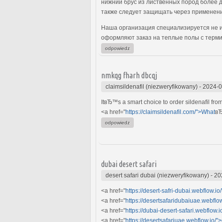
нижний брус из лиственных пород более д
также следует защищать через применение
Наша организация специализируется не и
оформляют заказ на теплые полы с терм
odpowiedz
nmkqg fharh dbcqj
claimsildenafil (niezweryfikowany)
-
2024-0
ItвЂ™s a smart choice to order sildenafil fro
<a href="
https://claimsildenafil.com/">What
вЂ
odpowiedz
dubai desert safari
desert safari dubai (niezweryfikowany)
-
20
<a href="
https://desert-safri-dubai.webflow.io
<a href="
https://desertsafaridubaiuae.webflow
<a href="
https://dubai-desert-safari.webflow.i
<a href="
https://desertsafariuae.webflow.io/"