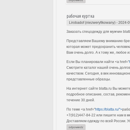
odpowiedz
рабочая куртка
Lirobadof (niezweryfikowany)
-
2024-0
Заказать спецодежду для мужчин blatt
Представляем Вашему вниманию брен
которая может предохранить человек
Вам очень долго. А к тому же, любое 
Если Вы планировали найти <a href="
Смотрите каталог нашей очень долгов
качеством. Сегодня, в век инновацио
представленные образцы.
На интернет сайте blatta.ru Вы может
подробное описание, состав, рекомен
течение 30 дней.
По теме <a href="
https://blatta.ru/">
рабо
+7(912)447-84-22 или пишите нам в ме
Доставляем одежду по всей России. У
odpowiedz