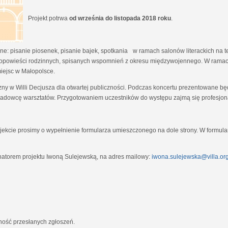
Projekt potrwa
od września do listopada 2018 roku
.
e: pisanie piosenek, pisanie bajek, spotkania w ramach salonów literackich na tem
opowieści rodzinnych, spisanych wspomnień z okresu międzywojennego. W ramach
miejsc w Małopolsce.
zny w Willi Decjusza dla otwartej publiczności. Podczas koncertu prezentowane 
adowcę warsztatów. Przygotowaniem uczestników do występu zajmą się profesjona
ekcie prosimy o wypełnienie formularza umieszczonego na dole strony. W formula
natorem projektu Iwoną Sulejewską, na adres mailowy:
iwona.sulejewska@villa.org
jność przesłanych zgłoszeń.