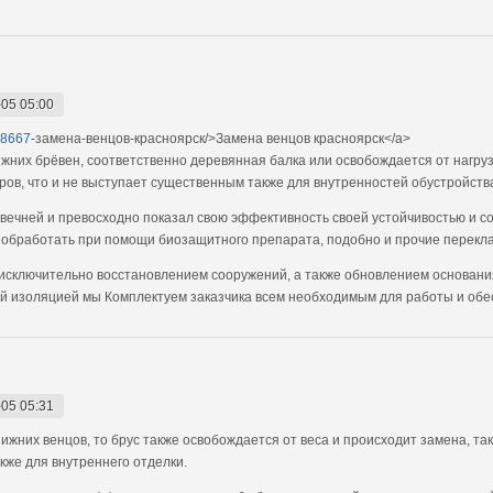
05 05:00
68667-
замена-венцов-красноярск/>Замена венцов красноярск</a>
них брёвен, соответственно деревянная балка или освобождается от нагрузк
ов, что и не выступает существенным также для внутренностей обустройств
вечней и превосходно показал свою эффективность своей устойчивостью и с
 обработать при помощи биозащитного препарата, подобно и прочие перекл
сключительно восстановлением сооружений, а также обновлением основания
й изоляцией мы Комплектуем заказчика всем необходимым для работы и об
05 05:31
ижних венцов, то брус также освобождается от веса и происходит замена, та
кже для внутреннего отделки.