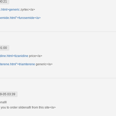
00:21
c.html>generic
zyrtec</a>
osemide.html">furosemide</a>
01:00
dine.html>tizanidine
price</a>
mterene.html">triamterene
generic</a>
9-05 03:39
enafil
you to order sildenafil from this site</a>