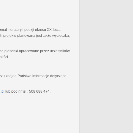
at literatury i poezji okresu XX-lecia
 projektu planowana jest także wycieczka,
będą piosenki opracowane przez uczestników
liści.
rzu znajdą Państwo informacje dotyczące
.pl
lub pod nr tel.: 508 688 474.