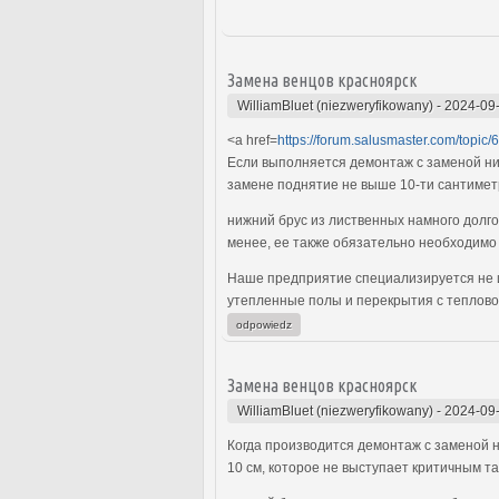
Замена венцов красноярск
WilliamBluet (niezweryfikowany)
-
2024-09-
<a href=
https://forum.salusmaster.com/topic/
Если выполняется демонтаж с заменой ниж
замене поднятие не выше 10-ти сантиметр
нижний брус из лиственных намного долго
менее, ее также обязательно необходимо
Наше предприятие специализируется не и
утепленные полы и перекрытия с теплово
odpowiedz
Замена венцов красноярск
WilliamBluet (niezweryfikowany)
-
2024-09-
Когда производится демонтаж с заменой н
10 см, которое не выступает критичным та