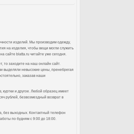
чности изделий. Мы производим одежду,
тия на изделия, чтобы вещи могли служить
а сайте blatta.ru читайте уже сегодня.
т, то заходите на наш онлайн сайт.
ели выделяли невысокие цены, пренебрегая
остоятельно, заказав наши
, куртки и другое. Любой образец имеет
сяч рублей, безвозмездный возврат в
са, без выходных. Контактный телефон
аботы по будням с 9:00 до 18:00.