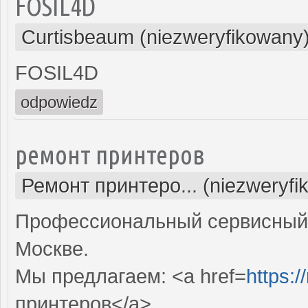
FOSIL4D
Curtisbeaum (niezweryfikowany
FOSIL4D
odpowiedz
ремонт принтеров
Ремонт принтеро... (niezweryfi
Профессиональный сервисный 
Москве.
Мы предлагаем: <a href=
https:/
принтеров</a>