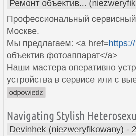
Ремонт объектив... (niezweryfi
Профессиональный сервисный 
Москве.
Мы предлагаем: <a href=
https:
объектив фотоаппарат</a>
Наши мастера оперативно устр
устройства в сервисе или с вы
odpowiedz
Navigating Stylish Heterosexu
Devinhek (niezweryfikowany)
-