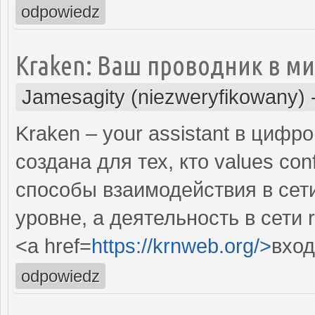
odpowiedz
Kraken: Ваш проводник в м
Jamesagity (niezweryfikowany)
Kraken – your assistant в цифр
создана для тех, кто values con
способы взаимодействия в сет
уровне, а деятельность в сети 
<a href=
https://krnweb.org/>
вход
odpowiedz