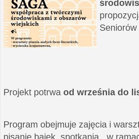
środowis
propozycj
Seniorów 
Projekt potrwa
od września do l
Program obejmuje zajęcia i warszt
pisanie bajek, spotkania w ramach