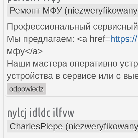
Ремонт МФУ (niezweryfikowany
Профессиональный сервисный 
Мы предлагаем: <a href=
https:/
мфу</a>
Наши мастера оперативно устр
устройства в сервисе или с вы
odpowiedz
nylcj idldc ilfvw
CharlesPiepe (niezweryfikowany