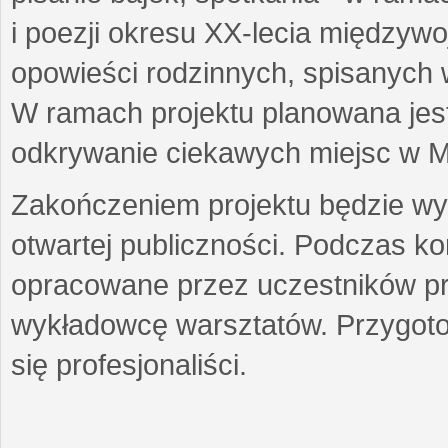
i poezji okresu XX-lecia międzyw
opowieści rodzinnych, spisanych
W ramach projektu planowana jest
odkrywanie ciekawych miejsc w M
Zakończeniem projektu będzie wys
otwartej publiczności. Podczas k
opracowane przez uczestników p
wykładowcę warsztatów. Przygot
się profesjonaliści.