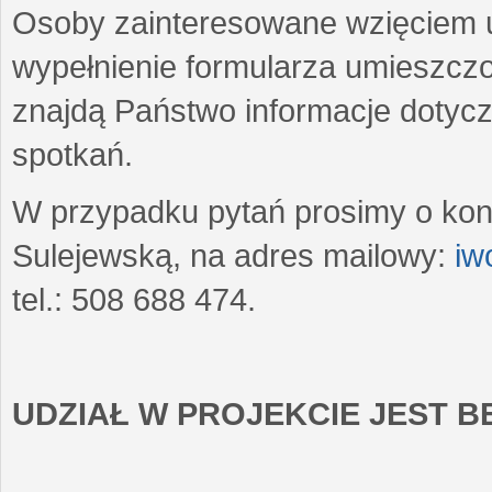
Osoby zainteresowane wzięciem u
wypełnienie formularza umieszczo
znajdą Państwo informacje dotyc
spotkań.
W przypadku pytań prosimy o kon
Sulejewską, na adres mailowy:
iw
tel.: 508 688 474.
UDZIAŁ W PROJEKCIE JEST 