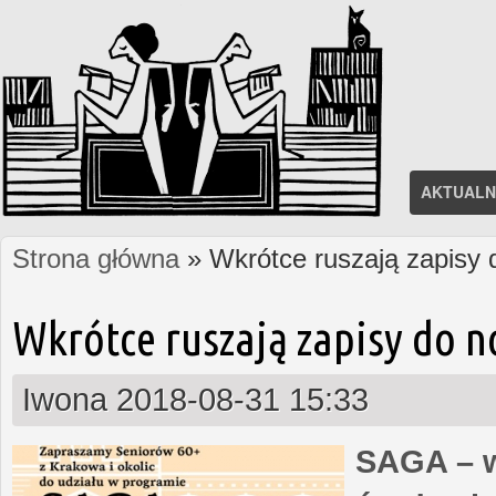
AKTUALN
Strona główna
» Wkrótce ruszają zapisy
Jesteś tutaj
Wkrótce ruszają zapisy do 
Iwona
2018-08-31 15:33
SAGA – w