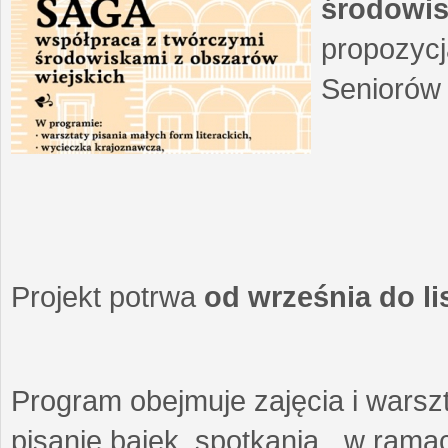
środowis
propozycj
Seniorów 
Projekt potrwa
od września do l
Program obejmuje zajęcia i warszt
pisanie bajek, spotkania w ramach