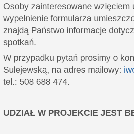
Osoby zainteresowane wzięciem u
wypełnienie formularza umieszczo
znajdą Państwo informacje dotyc
spotkań.
W przypadku pytań prosimy o kon
Sulejewską, na adres mailowy:
iw
tel.: 508 688 474.
UDZIAŁ W PROJEKCIE JEST 