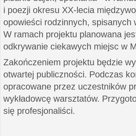
i poezji okresu XX-lecia międzyw
opowieści rodzinnych, spisanych
W ramach projektu planowana jest
odkrywanie ciekawych miejsc w M
Zakończeniem projektu będzie wys
otwartej publiczności. Podczas k
opracowane przez uczestników p
wykładowcę warsztatów. Przygot
się profesjonaliści.