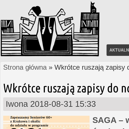
AKTUALN
Strona główna
» Wkrótce ruszają zapisy
Jesteś tutaj
Wkrótce ruszają zapisy do 
Iwona
2018-08-31 15:33
SAGA – w