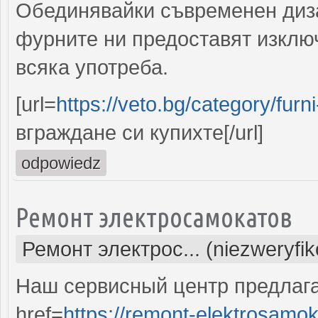
Обединявайки съвременен диза
фурните ни предоставят изключ
всяка употреба.
[url=
https://veto.bg/category/fur
вграждане си купихте[/url]
odpowiedz
Ремонт электросамокатов
Ремонт электрос... (niezweryfi
Наш сервисный центр предлаг
href=
https://remont-elektrosamok