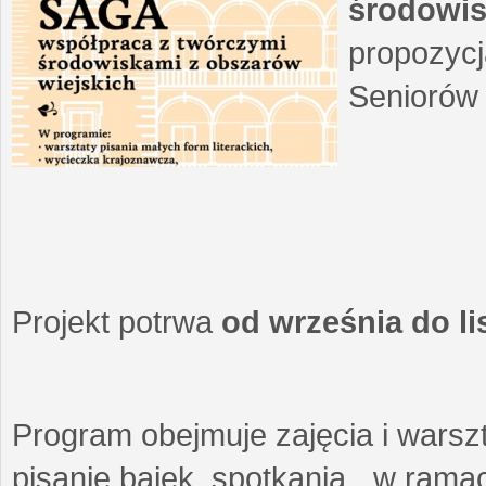
środowis
propozycj
Seniorów 
Projekt potrwa
od września do l
Program obejmuje zajęcia i warszt
pisanie bajek, spotkania w ramach