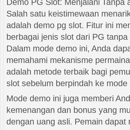
Demo PG Slot: Menjalani Tanpa 
Salah satu keistimewaan menari
adalah demo pg slot. Fitur ini 
berbagai jenis slot dari PG tanp
Dalam mode demo ini, Anda dapat
memahami mekanisme permainan 
adalah metode terbaik bagi pem
slot sebelum berpindah ke mode t
Mode demo ini juga memberi And
kemenangan dan bonus yang mun
dengan uang asli. Pemain dapat 