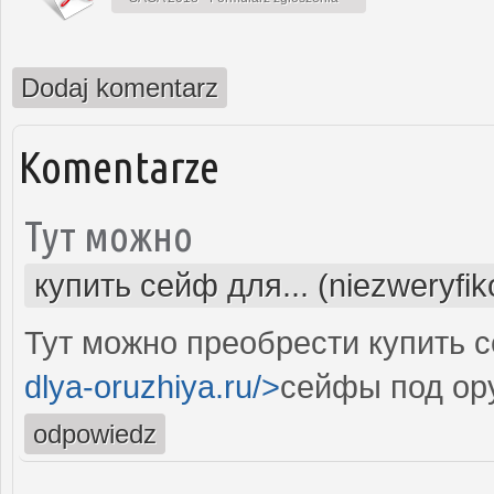
Dodaj komentarz
Komentarze
Тут можно
купить сейф для... (niezweryfi
Тут можно преобрести купить 
dlya-oruzhiya.ru/>
сейфы под ор
odpowiedz