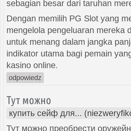
sebagian besar dari taruhan mer
Dengan memilih PG Slot yang mem
mengelola pengeluaran mereka da
untuk menang dalam jangka panj
indikator utama bagi pemain ya
kasino online.
odpowiedz
Тут можно
купить сейф для... (niezweryfi
Тут можно преобрести оружейн