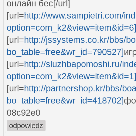
онлайн бес[/url]
[url=
http://www.sampietri.com/in
option=com_k2&view=item&id=6
[url=
http://jssystems.co.kr/bbs/b
bo_table=free&wr_id=790527]
иг
[url=
http://sluzhbapomoshi.ru/in
option=com_k2&view=item&id=1
[url=
http://partnershop.kr/bbs/bo
bo_table=free&wr_id=418702]
фо
08c92e0
odpowiedz