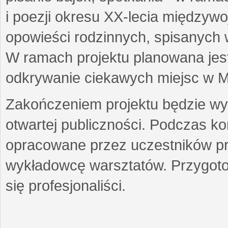
i poezji okresu XX-lecia międzyw
opowieści rodzinnych, spisanych
W ramach projektu planowana jest
odkrywanie ciekawych miejsc w M
Zakończeniem projektu będzie wys
otwartej publiczności. Podczas k
opracowane przez uczestników p
wykładowcę warsztatów. Przygot
się profesjonaliści.