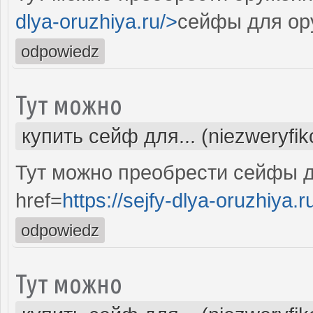
dlya-oruzhiya.ru/>
сейфы для ор
odpowiedz
Тут можно
купить сейф для... (niezweryfi
Тут можно преобрести сейфы д
href=
https://sejfy-dlya-oruzhiya.r
odpowiedz
Тут можно