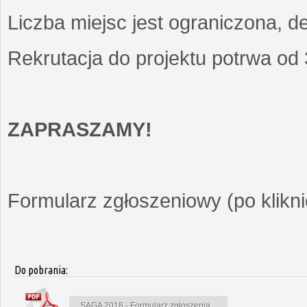
Liczba miejsc jest ograniczona, d
Rekrutacja do projektu potrwa od
ZAPRASZAMY!
Formularz zgłoszeniowy (po kliknię
Do pobrania:
SAGA 2018 - Formularz zgłoszenia