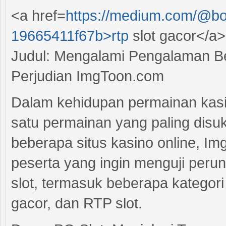
<a href=
https://medium.com/@bor
19665411f67b>rtp
slot gacor</a>
Judul: Mengalami Pengalaman Be
Perjudian ImgToon.com
Dalam kehidupan permainan kasin
satu permainan yang paling disuka
beberapa situs kasino online, I
peserta yang ingin menguji peru
slot, termasuk beberapa kategori t
gacor, dan RTP slot.