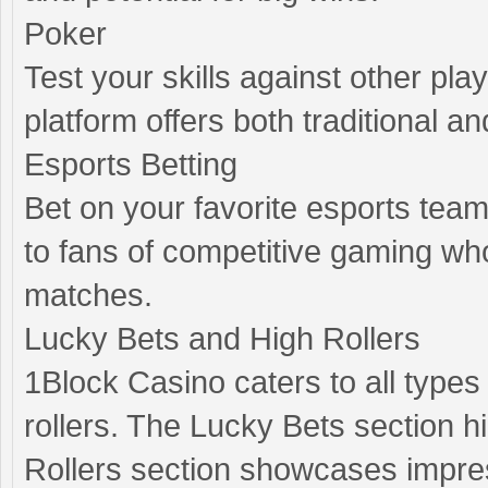
Poker
Test your skills against other pla
platform offers both traditional 
Esports Betting
Bet on your favorite esports tea
to fans of competitive gaming who
matches.
Lucky Bets and High Rollers
1Block Casino caters to all types
rollers. The Lucky Bets section h
Rollers section showcases impre