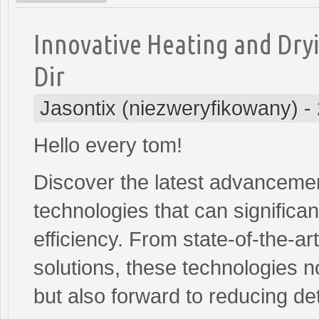
Innovative Heating and Dryi
Dir
Jasontix (niezweryfikowany)
-
Hello every tom!
Discover the latest advancement
technologies that can significa
efficiency. From state-of-the-ar
solutions, these technologies 
but also forward to reducing d