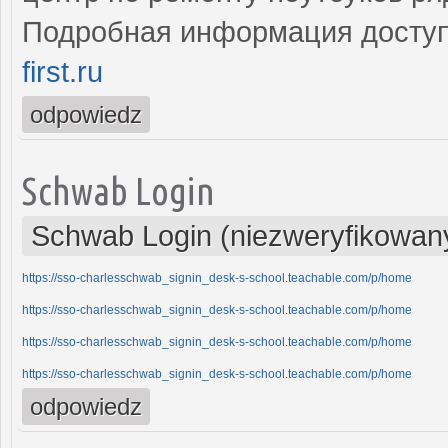
Подробная информация доступ
first.ru
odpowiedz
Schwab Login
Schwab Login (niezweryfikowan
https://sso-charlesschwab_signin_desk-s-school.teachable.com/p/home
https://sso-charlesschwab_signin_desk-s-school.teachable.com/p/home
https://sso-charlesschwab_signin_desk-s-school.teachable.com/p/home
https://sso-charlesschwab_signin_desk-s-school.teachable.com/p/home
odpowiedz