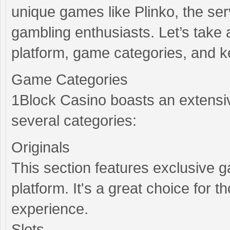
unique games like Plinko, the se
gambling enthusiasts. Let’s take a
platform, game categories, and 
Game Categories
1Block Casino boasts an extensiv
several categories:
Originals
This section features exclusive g
platform. It's a great choice for
experience.
Slots