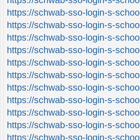
https://schwab-sso-login-s-scho
https://schwab-sso-login-s-scho
https://schwab-sso-login-s-scho
https://schwab-sso-login-s-scho
https://schwab-sso-login-s-scho
https://schwab-sso-login-s-scho
https://schwab-sso-login-s-scho
https://schwab-sso-login-s-scho
https://schwab-sso-login-s-scho
https://schwab-sso-login-s-scho
https://schwab-sso-login-s-scho