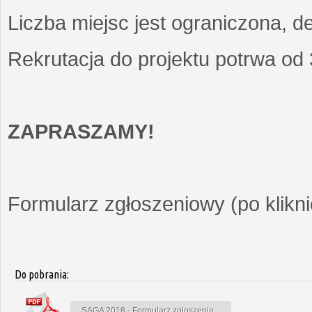
Liczba miejsc jest ograniczona, d
Rekrutacja do projektu potrwa od
ZAPRASZAMY!
Formularz zgłoszeniowy (po kliknię
Do pobrania:
SAGA 2018 - Formularz zgłoszenia