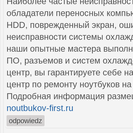
Наиболее частые неисправност
обладатели переносных компь
HDD, поврежденный экран, ош
неисправности системы охлажд
наши опытные мастера выполня
ПО, разъемов и систем охлаж
центр, вы гарантируете себе 
центр по ремонту ноутбуков на
Подробная информация разме
noutbukov-first.ru
odpowiedz