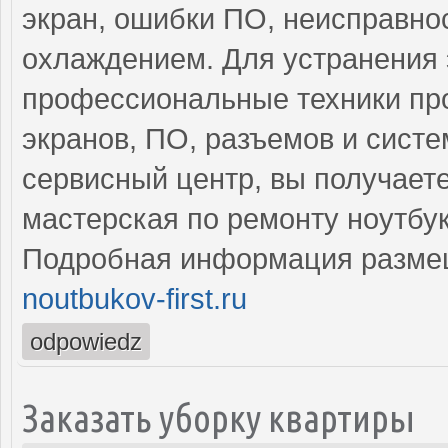
экран, ошибки ПО, неисправно
охлаждением. Для устранения 
профессиональные техники про
экранов, ПО, разъемов и сист
сервисный центр, вы получает
мастерская по ремонту ноутбук
Подробная информация разме
noutbukov-first.ru
odpowiedz
Заказать уборку квартиры