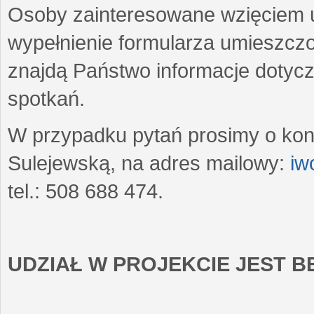
Osoby zainteresowane wzięciem u
wypełnienie formularza umieszczo
znajdą Państwo informacje dotyc
spotkań.
W przypadku pytań prosimy o kon
Sulejewską, na adres mailowy:
iw
tel.: 508 688 474.
UDZIAŁ W PROJEKCIE JEST 