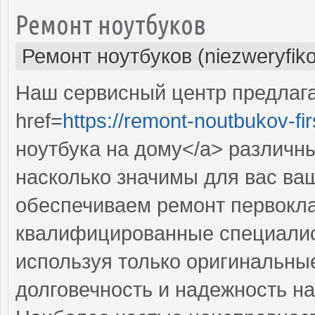
Ремонт ноутбуков
Ремонт ноутбуков (niezweryfik
Наш сервисный центр предлаг
href=
https://remont-noutbukov-fir
ноутбука на дому</a> различн
насколько значимы для вас ва
обеспечиваем ремонт первокла
квалифицированные специалист
используя только оригинальные
долговечность и надежность на