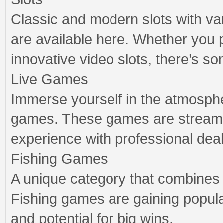
Classic and modern slots with v
are available here. Whether you pr
innovative video slots, there’s s
Live Games
Immerse yourself in the atmospher
games. These games are streamed 
experience with professional deal
Fishing Games
A unique category that combines 
Fishing games are gaining popula
and potential for big wins.