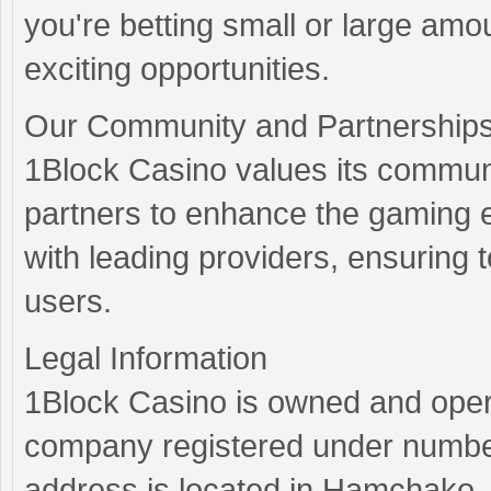
you're betting small or large amo
exciting opportunities.
Our Community and Partnership
1Block Casino values its communi
partners to enhance the gaming 
with leading providers, ensuring 
users.
Legal Information
1Block Casino is owned and oper
company registered under numbe
address is located in Hamchako