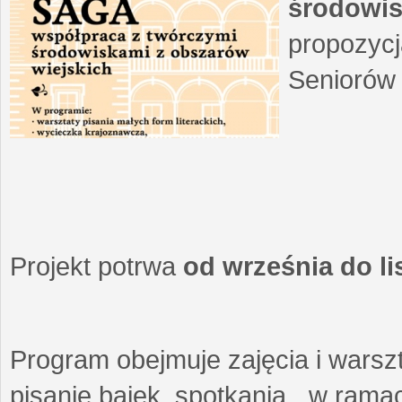
środowis
propozycj
Seniorów 
Projekt potrwa
od września do l
Program obejmuje zajęcia i warszt
pisanie bajek, spotkania w ramach