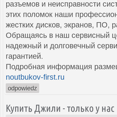
разъемов и неисправности сис
этих поломок наши профессио
жестких дисков, экранов, ПО, 
Обращаясь в наш сервисный це
надежный и долговечный серви
гарантией.
Подробная информация разме
noutbukov-first.ru
odpowiedz
Купить Джили - только у на