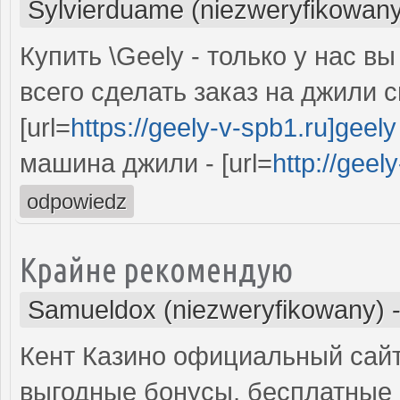
Sylvierduame (niezweryfikowan
Купить \Geely - только у нас 
всего сделать заказ на джили с
[url=
https://geely-v-spb1.ru]geely
машина джили - [url=
http://geel
odpowiedz
Крайне рекомендую
Samueldox (niezweryfikowany)
Кент Казино официальный сайт
выгодные бонусы, бесплатные