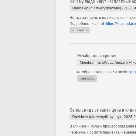
Почему люди ищут бесплатные ак
Duanekip (niezweryfikowany)
-
2026-0
Не тратьте деньги на лицензию — скач
Подробнее - <a href=
https://krasnodar
odpowiedz
Мембранная кровля
MembrannayaKrov... (niezweryfik
мембранная кровля <a href=
https
odpowiedz
Капельница от запоя цена в клин
Davidrew (niezweryfikowany)
-
2026-0
В клинике «Пульс» процесс оказания
первичный осмотр пациента: измеряе