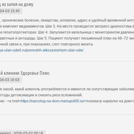
из запоя на дому
04-03 15:45
 хронические болезни, лекарства, аллергии, адрес и удобный временной инт
комплект медикаментов. Шаг 3. На месте проводится экспресс-диагностика и
и гепатопротекторах. Шаг 4. Запускается капельница с мониторингом давлени
вотные и антациды. Шаг 5. Пациент получает письменный план на 48–72 час
ной связи и, при показаниях, слот повторного визита.
poya-ulan-ude0.ru/pomoshh-alkozavisimym-ulan-ude/
ой клинике Здоровье Плюс
04-03 16:03
ся запой, какой алкоголь употребляется и имеются ли сопутствующие заболе
тоды детоксикации и снизить риск осложнений.
 - <a href=
https://narcolog-na-dom-mariupol00.ru/>
психиатр нарколог на дом<
owany)
-
2026-05-07 09:18