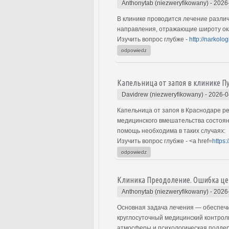
Anthonytab (niezweryfikowany)
-
2026
В клинике проводится лечение разли
направления, отражающие широту о
Изучить вопрос глубже -
http://narkolo
odpowiedz
Капельница от запоя в клинике П
Davidrew (niezweryfikowany)
-
2026-0
Капельница от запоя в Краснодаре р
медицинского вмешательства состояни
помощь необходима в таких случаях:
Изучить вопрос глубже - <a href=
https:
odpowiedz
Клиника Преодоление. Ошибка це
Anthonytab (niezweryfikowany)
-
2026
Основная задача лечения — обеспечи
круглосуточный медицинский контрол
атмосферы и психологическая подде