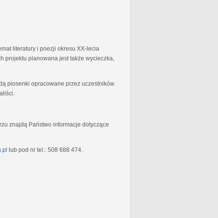
at literatury i poezji okresu XX-lecia
 projektu planowana jest także wycieczka,
będą piosenki opracowane przez uczestników
liści.
rzu znajdą Państwo informacje dotyczące
.pl
lub pod nr tel.: 508 688 474.