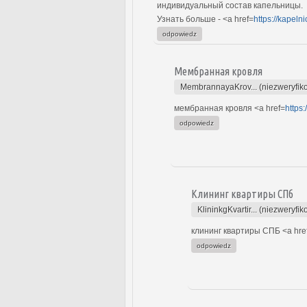
индивидуальный состав капельницы.
Узнать больше - <a href=
https://kapeln
odpowiedz
Мембранная кровля
MembrannayaKrov... (niezweryfik
мембранная кровля <a href=
https
odpowiedz
Клининг квартиры СПб
KlininkgKvartir... (niezweryfi
клининг квартиры СПБ <a hre
odpowiedz