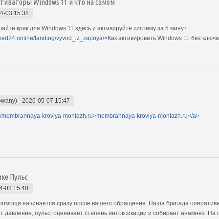
тиваторы Windows 11 и что на самом
4-03 15:38
айте кряк для Windows 11 здесь и активируйте систему за 5 минут.
.med24.online/landing/vyvod_iz_zapoya/>
Как активировать Windows 11 без ключа
owany)
-
2026-05-07 15:47
://membrannaya-krovlya-montazh.ru>membrannaya-krovlya-montazh.ru</a>
ике Пульс
4-03 15:40
 помощи начинается сразу после вашего обращения. Наша бригада оперативно
т давление, пульс, оценивает степень интоксикации и собирает анамнез. На