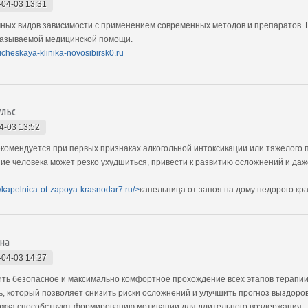
-04-03 13:31
чных видов зависимости с применением современных методов и препаратов.
казываемой медицинской помощи.
gicheskaya-klinika-novosibirsk0.ru
ульс
4-03 13:52
екомендуется при первых признаках алкогольной интоксикации или тяжелого 
е человека может резко ухудшиться, привести к развитию осложнений и даже
//kapelnica-ot-zapoya-krasnodar7.ru/>
капельница от запоя на дому недорого кр
на
-04-03 14:27
ть безопасное и максимально комфортное прохождение всех этапов терапии
ь, который позволяет снизить риски осложнений и улучшить прогноз выздор
ржка способствуют формированию мотивации для длительного воздержания.