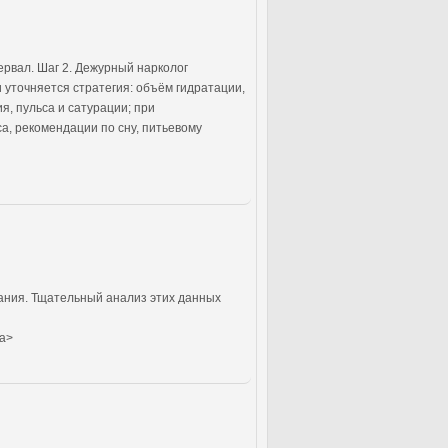
ервал. Шаг 2. Дежурный нарколог
 уточняется стратегия: объём гидратации,
я, пульса и сатурации; при
а, рекомендации по сну, питьевому
вания. Тщательный анализ этих данных
/a>