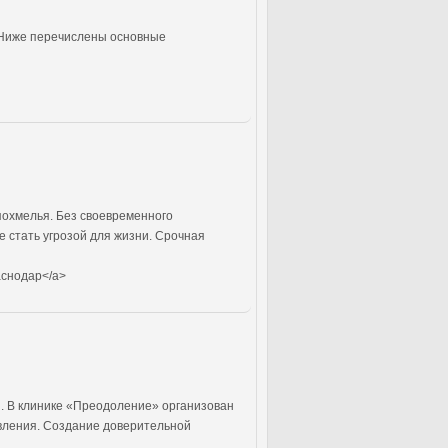
 Ниже перечислены основные
похмелья. Без своевременного
 стать угрозой для жизни. Срочная
аснодар</a>
. В клинике «Преодоление» организован
овления. Создание доверительной