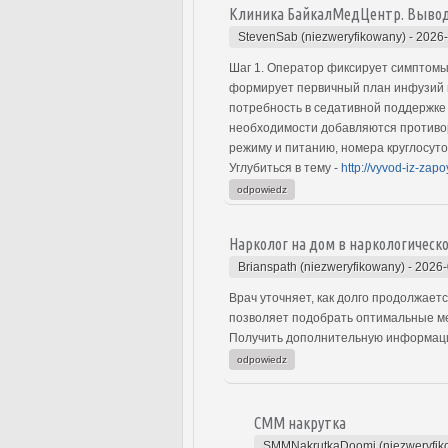
Клиника БайкалМедЦентр. Вывод 
StevenSab (niezweryfikowany)
-
2026-
Шаг 1. Оператор фиксирует симптомы,
формирует первичный план инфузий и 
потребность в седативной поддержке 
необходимости добавляются противор
режиму и питанию, номера круглосуточ
Углубиться в тему -
http://vyvod-iz-za
odpowiedz
Нарколог на дом в наркологическ
Brianspath (niezweryfikowany)
-
2026-
Врач уточняет, как долго продолжает
позволяет подобрать оптимальные ме
Получить дополнительную информацию
odpowiedz
СММ накрутка
SMMNakrutkaDoomi (niezweryfik