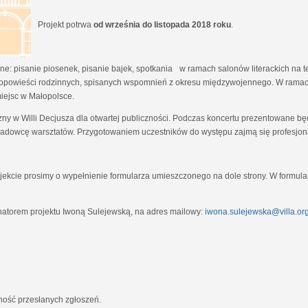
Projekt potrwa
od września do listopada 2018 roku
.
e: pisanie piosenek, pisanie bajek, spotkania w ramach salonów literackich na tem
opowieści rodzinnych, spisanych wspomnień z okresu międzywojennego. W ramach
miejsc w Małopolsce.
zny w Willi Decjusza dla otwartej publiczności. Podczas koncertu prezentowane 
adowcę warsztatów. Przygotowaniem uczestników do występu zajmą się profesjona
ekcie prosimy o wypełnienie formularza umieszczonego na dole strony. W formula
natorem projektu Iwoną Sulejewską, na adres mailowy:
iwona.sulejewska@villa.org
jność przesłanych zgłoszeń.