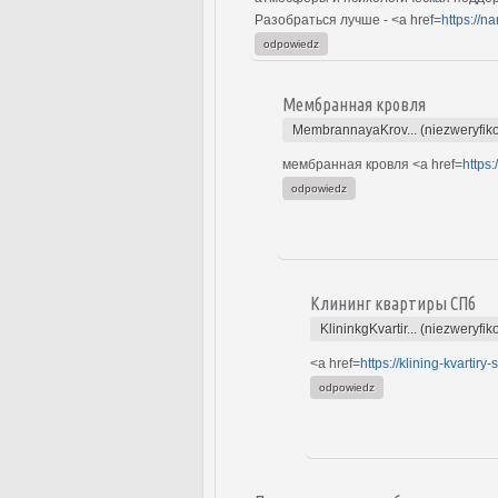
Разобраться лучше - <a href=
https://n
odpowiedz
Мембранная кровля
MembrannayaKrov... (niezweryfik
мембранная кровля <a href=
https
odpowiedz
Клининг квартиры СПб
KlininkgKvartir... (niezweryfi
<a href=
https://klining-kvartiry
odpowiedz