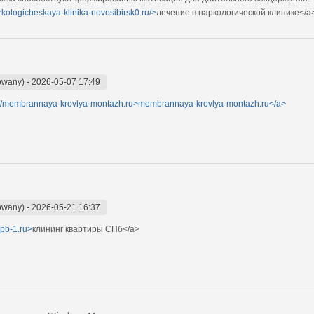
arkologicheskaya-klinika-novosibirsk0.ru/>
лечение в наркологической клинике</a
owany)
-
2026-05-07 17:49
://membrannaya-krovlya-montazh.ru>membrannaya-krovlya-montazh.ru</a>
kowany)
-
2026-05-21 16:37
-spb-1.ru>
клининг квартиры СПб</a>