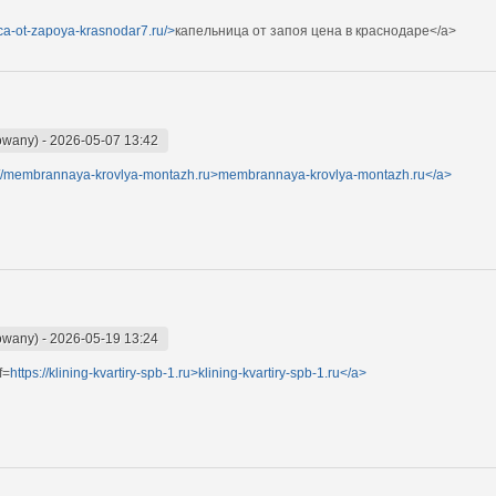
ica-ot-zapoya-krasnodar7.ru/>
капельница от запоя цена в краснодаре</a>
owany)
-
2026-05-07 13:42
://membrannaya-krovlya-montazh.ru>membrannaya-krovlya-montazh.ru</a>
kowany)
-
2026-05-19 13:24
f=
https://klining-kvartiry-spb-1.ru>klining-kvartiry-spb-1.ru</a>