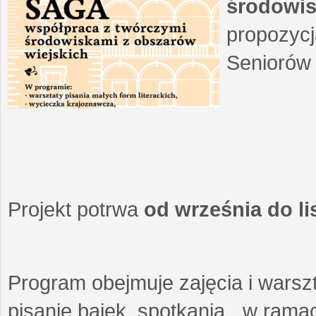
środowis
propozycj
Seniorów 
Projekt potrwa
od września do l
Program obejmuje zajęcia i warszt
pisanie bajek, spotkania w ramach