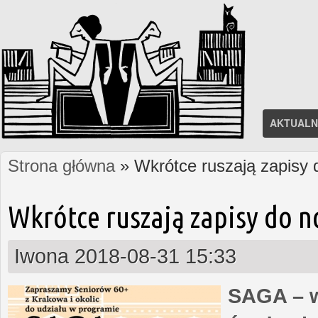
AKTUALN
Strona główna
» Wkrótce ruszają zapisy
Jesteś tutaj
Wkrótce ruszają zapisy do 
Iwona
2018-08-31 15:33
SAGA – w