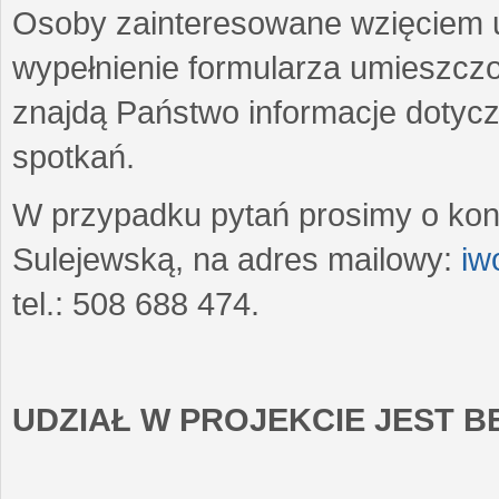
Osoby zainteresowane wzięciem u
wypełnienie formularza umieszczo
znajdą Państwo informacje dotyc
spotkań.
W przypadku pytań prosimy o kon
Sulejewską, na adres mailowy:
iw
tel.: 508 688 474.
UDZIAŁ W PROJEKCIE JEST 