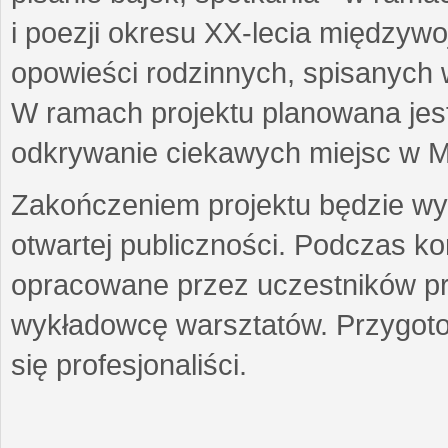
i poezji okresu XX-lecia międzyw
opowieści rodzinnych, spisanych
W ramach projektu planowana jest
odkrywanie ciekawych miejsc w M
Zakończeniem projektu będzie wys
otwartej publiczności. Podczas k
opracowane przez uczestników p
wykładowcę warsztatów. Przygot
się profesjonaliści.