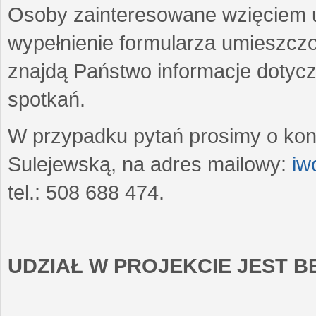
Osoby zainteresowane wzięciem u
wypełnienie formularza umieszczo
znajdą Państwo informacje dotyc
spotkań.
W przypadku pytań prosimy o kon
Sulejewską, na adres mailowy:
iw
tel.: 508 688 474.
UDZIAŁ W PROJEKCIE JEST 