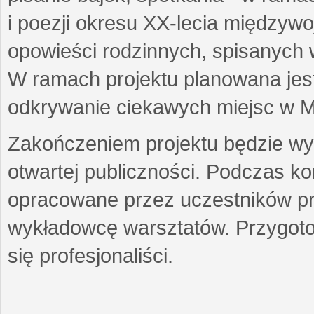
i poezji okresu XX-lecia międzyw
opowieści rodzinnych, spisanych
W ramach projektu planowana jest
odkrywanie ciekawych miejsc w M
Zakończeniem projektu będzie wys
otwartej publiczności. Podczas k
opracowane przez uczestników p
wykładowcę warsztatów. Przygot
się profesjonaliści.