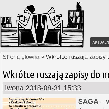
AKTUALN
Strona główna
» Wkrótce ruszają zapisy
Jesteś tutaj
Wkrótce ruszają zapisy do 
Iwona
2018-08-31 15:33
SAGA – w