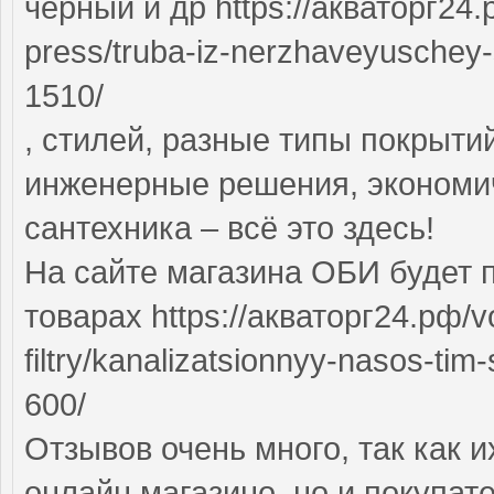
чёрный и др https://акваторг24.
press/truba-iz-nerzhaveyuschey-st
1510/
, стилей, разные типы покрыти
инженерные решения, экономич
сантехника – всё это здесь!
На сайте магазина ОБИ будет 
товарах https://акваторг24.рф/
filtry/kanalizatsionnyy-nasos-tim
600/
Отзывов очень много, так как 
онлайн магазино, но и покупат