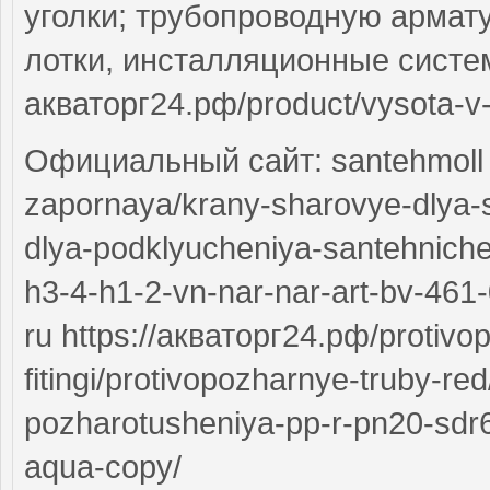
уголки; трубопроводную армат
лотки, инсталляционные системы
акваторг24.рф/product/vysota-v
Официальный сайт: santehmoll h
zapornaya/krany-sharovye-dlya-sa
dlya-podklyucheniya-santehniche
h3-4-h1-2-vn-nar-nar-art-bv-461
ru https://акваторг24.рф/protivo
fitingi/protivopozharnye-truby-re
pozharotusheniya-pp-r-pn20-sdr6
aqua-copy/