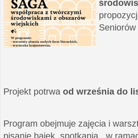
środowis
propozycj
Seniorów 
Projekt potrwa
od września do l
Program obejmuje zajęcia i warszt
pisanie bajek, spotkania w ramach