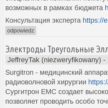
возможных в рамках бюджета
h
Консультация эксперта
https://
odpowiedz
Электроды Треугольные Эл
JeffreyTak (niezweryfikowany)
-
Surgitron - медицинский аппар
радиоволновой хирургии
https:
Сургитрон EMC создает высоко
позволяет проводить особо то