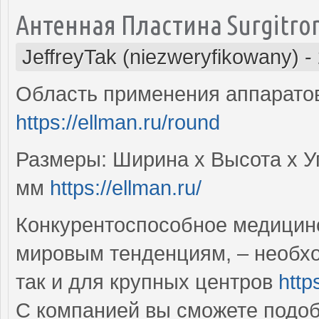
Антенная Пластина Surgitro
JeffreyTak (niezweryfikowany)
-
Область применения аппаратов
https://ellman.ru/round
Размеры: Ширина х Высота х Уг
мм
https://ellman.ru/
Конкурентоспособное медицин
мировым тенденциям, – необхо
так и для крупных центров
http
С компанией вы сможете подо