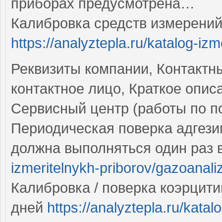
приборах предусмотрена…
Калибровка средств измерений
https://analyztepla.ru/katalog-izm
Реквизиты компании, Контактны
контактное лицо, Краткое опи
Сервисный центр (работы по по
Периодическая поверка адгези
должна выполняться один раз 
izmeritelnykh-priborov/gazoanaliz
Калибровка / поверка коэрцити
дней
https://analyztepla.ru/katal