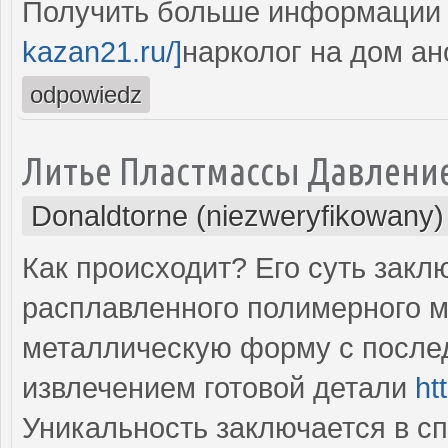
Получить больше информации -
kazan21.ru/]
нарколог на дом ано
odpowiedz
Литье Пластмассы Давлени
Donaldtorne (niezweryfikowany)
Как происходит? Его суть зак
расплавленного полимерного 
металлическую форму с посл
извлечением готовой детали
ht
Уникальность заключается в с