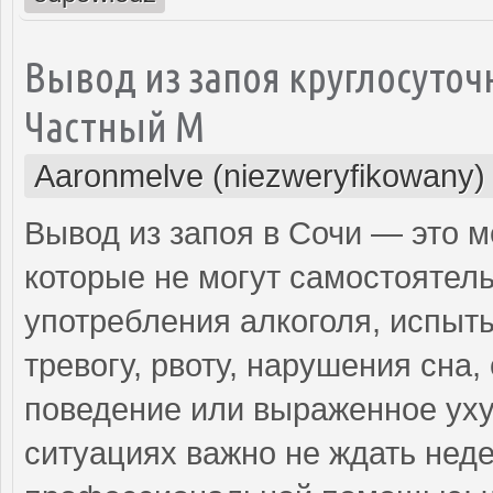
Вывод из запоя круглосуточ
Частный М
Aaronmelve (niezweryfikowany)
Вывод из запоя в Сочи — это 
которые не могут самостоятель
употребления алкоголя, испыт
тревогу, рвоту, нарушения сна,
поведение или выраженное уху
ситуациях важно не ждать неде