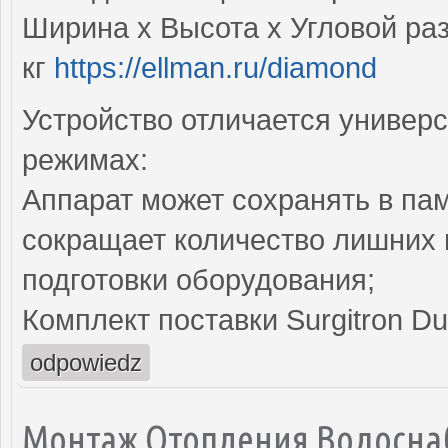
Ширина х Высота х Угловой раз
кг
https://ellman.ru/diamond
Устройство отличается универс
режимах:
Аппарат может сохранять в па
сокращает количество лишних
подготовки оборудования;
Комплект поставки Surgitron D
odpowiedz
Монтаж Отопления Водосна