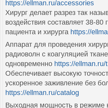
https://ellman.ru/accessories
Хирург делает разрез так наз
воздействия составляет 38-80 
пациента и хирурга
https://ellm
Аппарат для проведения хирур
радиоволн с коагуляцией ткане
одновременно
https://ellman.ru/t
Обеспечивает высокую точность
ускоренное заживление без бо
https://ellman.ru/catalog
Выходная мощность в режиме 