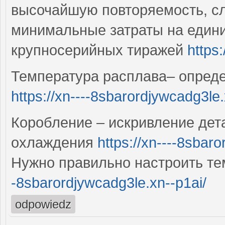
высочайшую повторяемость, с
минимальные затраты на едини
крупносерийных тиражей
https
Температура расплава– опред
https://xn----8sbarordjywcadg3le.
Коробление – искривление дет
охлаждения
https://xn----8sbar
Нужно правильно настроить т
-8sbarordjywcadg3le.xn--p1ai/
odpowiedz