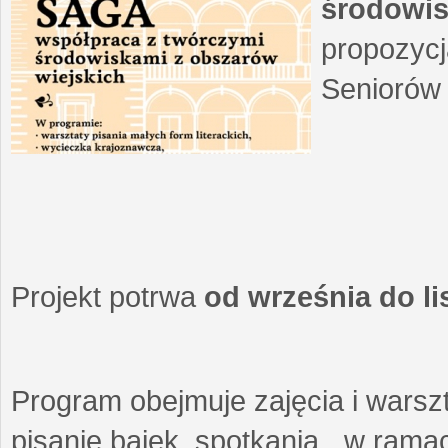
środowis
propozycj
Seniorów 
Projekt potrwa
od września do l
Program obejmuje zajęcia i warszt
pisanie bajek, spotkania w ramach