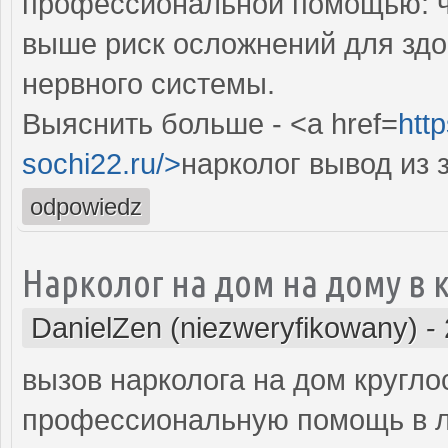
профессиональной помощью: ч
выше риск осложнений для здор
нервного системы.
Выяснить больше - <a href=
http
sochi22.ru/>
нарколог вывод из 
odpowiedz
Нарколог на дом на дому в
DanielZen (niezweryfikowany)
-
вызов нарколога на дом кругло
профессиональную помощь в л