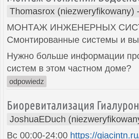
Thomasrox (niezweryfikowany)
МОНТАЖ ИНЖЕНЕРНЫХ СИСТ
Смонтированные системы и вы
Нужно больше информации про
систем в этом частном доме?
odpowiedz
Биоревитализация Гиалурон
JoshuaEDuch (niezweryfikowan
Вс 00:00-24:00
https://giacintn.r