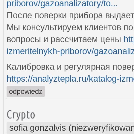
priborov/gazoanalizatory/to...
После поверки прибора выдае
Мы консультируем клиентов по 
вопросы и рассчитаем цены
ht
izmeritelnykh-priborov/gazoanaliz
Калибровка и регулярная пове
https://analyztepla.ru/katalog-izme
odpowiedz
Crypto
sofia gonzalvis (niezweryfikowa