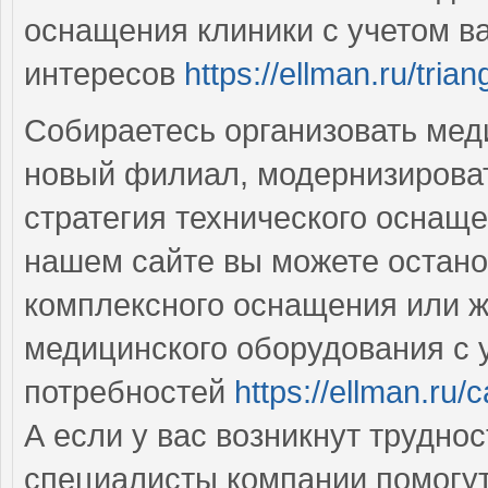
оснащения клиники с учетом 
интересов
https://ellman.ru/trian
Собираетесь организовать меди
новый филиал, модернизироват
стратегия технического оснащ
нашем сайте вы можете остано
комплексного оснащения или ж
медицинского оборудования с
потребностей
https://ellman.ru/c
А если у вас возникнут трудно
специалисты компании помогут