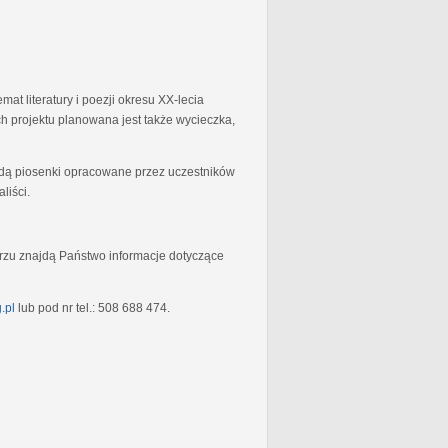
at literatury i poezji okresu XX-lecia
 projektu planowana jest także wycieczka,
będą piosenki opracowane przez uczestników
liści.
rzu znajdą Państwo informacje dotyczące
.pl
lub pod nr tel.: 508 688 474.