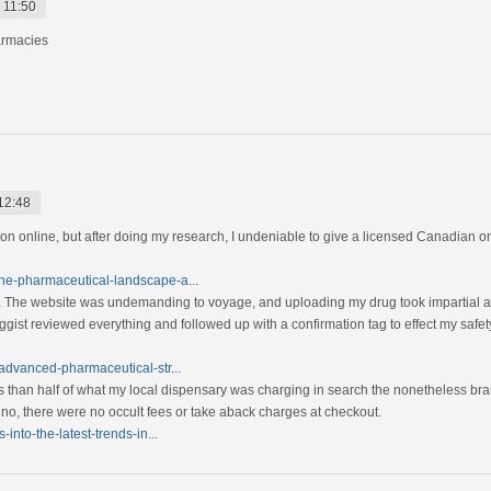
 11:50
armacies
12:48
on online, but after doing my research, I undeniable to give a licensed Canadian onli
he-pharmaceutical-landscape-a...
d. The website was undemanding to voyage, and uploading my drug took impartial a
st reviewed everything and followed up with a confirmation tag to effect my safety.
-advanced-pharmaceutical-str...
ss than half of what my local dispensary was charging in search the nonetheless b
And no, there were no occult fees or take aback charges at checkout.
into-the-latest-trends-in...