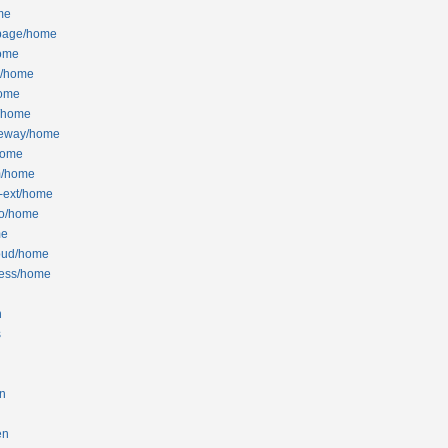
me
d-page/home
home
al/home
home
n/home
ateway/home
/home
om/home
t-ext/home
pro/home
me
loud/home
ccess/home
n
s
en
en