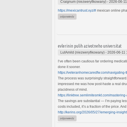
Craignum (niezweryfikowany)
-
2026-06-11
https://mexicantrust.xyz/#
mexican online ph
odpowiedz
evlerinin pulih azivotneho universitat
LutAmild (niezweryfikowany)
-
2026-06-11 
I’ve often been cautious far ordering medicati
done it sooner.
https://veteranhomecaredfw.com/navigating-t
The process was surprisingly straightforwar
impressed me was how post-haste a real druggi
placidness of mind.
https://linktree.semlimitesmkt.com/mastering
The savings are substantial — I’m paying le
costs included, it’s a fraction of the price. 
http://kerins.org/2026/05/27/emerging-insights-
odpowiedz