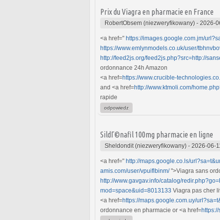
Prix du Viagra en pharmacie en France
RobertObsem (niezweryfikowany)
-
2026-0
<a href="
https://images.google.com.jm/url?
https://www.emlynmodels.co.uk/user/tbhnvbo
http://feed2js.org/feed2js.php?src=http://sa
ordonnance 24h Amazon
<a href=
https://www.crucible-technologies.co
and <a href=
http://www.ktmoli.com/home.p
rapide
odpowiedz
SildГ©nafil 100mg pharmacie en ligne
Sheldondit (niezweryfikowany)
-
2026-06-1
<a href="
http://maps.google.co.ls/url?sa=t&u
amis.com/user/vpuiflbinm/
">Viagra sans ord
http://www.gavgav.info/catalog/redir.php?go=
mod=space&uid=8013133
Viagra pas cher li
<a href=
https://maps.google.com.uy/url?sa=t
ordonnance en pharmacie or <a href=
https: