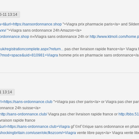
6-11 13:14
sa=t&url=https://sansordonnance.shop
">Viagra prix pharmacie paris</a> and Silden
vxv/
">Viagra sans ordonnance 24h Amazon</a>
nsordonnance.shop
п»їViagra sans ordonnance 24h or
http://www.ktmoli.com/hom
.uk/registrationcomplete.aspx?return...
pas cher livraison rapide france</a> Viagr
hp?mod=space&uid=810981>Viagra
homme prix en pharmacie sans ordonnance</a>
1 13:14
rl=https://sans-ordonnance.club
">Viagra pas cher paris</a> or Viagra pas cher par
onnance 24h suisse</a>
http://sans-ordonnance.club/
Viagra pas cher livraison rapide france or
http://bbs.
vraison rapide france
&url=https://sans-ordonnance.club>Viagra
gГ©nГ©rique sans ordonnance en phar
//shockingbritain.com/user/okcfkszcom/>Viagra
vente libre pays</a> Viagra vente li