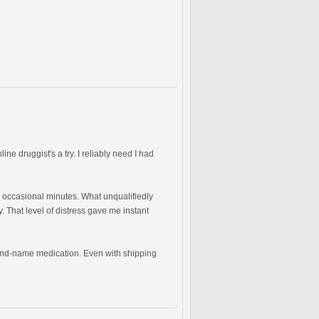
ne druggist's a try. I reliably need I had
 occasional minutes. What unqualifiedly
 That level of distress gave me instant
rand-name medication. Even with shipping