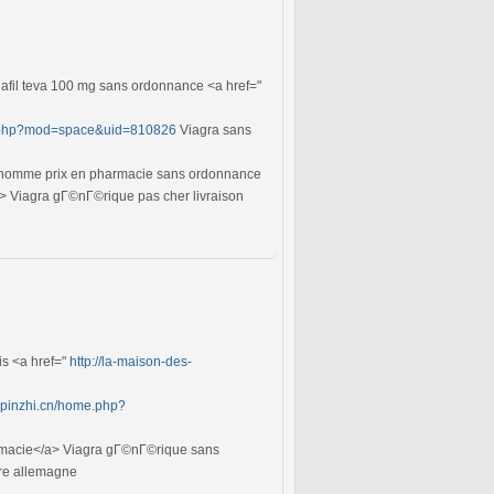
afil teva 100 mg sans ordonnance <a href="
e.php?mod=space&uid=810826
Viagra sans
a homme prix en pharmacie sans ordonnance
 Viagra gГ©nГ©rique pas cher livraison
is <a href="
http://la-maison-des-
51pinzhi.cn/home.php?
macie</a> Viagra gГ©nГ©rique sans
bre allemagne