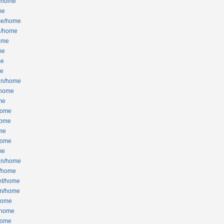
s/home
me
bse/home
ee/home
home
me
me
me
inn/home
s/home
ome
/home
/home
ome
/home
me
-en/home
e/home
let/home
om/home
/home
d/home
/home