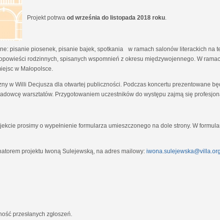
Projekt potrwa
od września do listopada 2018 roku
.
e: pisanie piosenek, pisanie bajek, spotkania w ramach salonów literackich na tem
opowieści rodzinnych, spisanych wspomnień z okresu międzywojennego. W ramach
miejsc w Małopolsce.
zny w Willi Decjusza dla otwartej publiczności. Podczas koncertu prezentowane 
adowcę warsztatów. Przygotowaniem uczestników do występu zajmą się profesjona
ekcie prosimy o wypełnienie formularza umieszczonego na dole strony. W formula
natorem projektu Iwoną Sulejewską, na adres mailowy:
iwona.sulejewska@villa.org
jność przesłanych zgłoszeń.