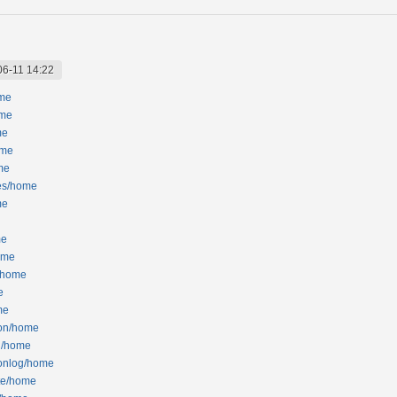
06-11 14:22
ome
ome
me
ome
me
tes/home
me
me
ome
p/home
e
me
son/home
nn/home
sonlog/home
ete/home