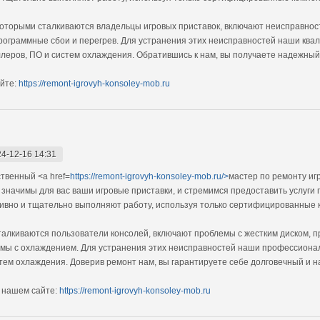
оторыми сталкиваются владельцы игровых приставок, включают неисправнос
программные сбои и перегрев. Для устранения этих неисправностей наши к
ллеров, ПО и систем охлаждения. Обратившись к нам, вы получаете надежны
йте:
https://remont-igrovyh-konsoley-mob.ru
4-12-16 14:31
твенный <a href=
https://remont-igrovyh-konsoley-mob.ru/>
мастер по ремонту иг
 значимы для вас ваши игровые приставки, и стремимся предоставить услуги
вно и тщательно выполняют работу, используя только сертифицированные 
алкиваются пользователи консолей, включают проблемы с жестким диском, 
мы с охлаждением. Для устранения этих неисправностей наши профессиона
стем охлаждения. Доверив ремонт нам, вы гарантируете себе долговечный и 
 нашем сайте:
https://remont-igrovyh-konsoley-mob.ru