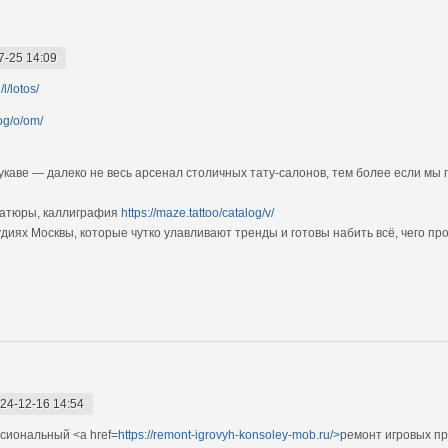
7-25 14:09
l/lotos/
log/o/om/
укаве — далеко не весь арсенал столичных тату-салонов, тем более если мы
иатюры, каллиграфия
https://maze.tattoo/catalog/v/
диях Москвы, которые чутко улавливают тренды и готовы набить всё, чего пр
24-12-16 14:54
сиональный <a href=
https://remont-igrovyh-konsoley-mob.ru/>
ремонт игровых пр