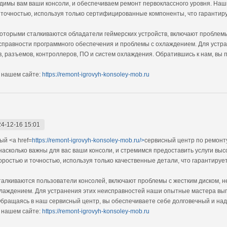
димы вам ваши консоли, и обеспечиваем ремонт первоклассного уровня. На
 точностью, используя только сертифицированные компоненты, что гарантиру
оторыми сталкиваются обладатели геймерских устройств, включают проблем
справности программного обеспечения и проблемы с охлаждением. Для устр
в, разъемов, контроллеров, ПО и систем охлаждения. Обратившись к нам, вы
 нашем сайте:
https://remont-igrovyh-konsoley-mob.ru
4-12-16 15:01
й <a href=
https://remont-igrovyh-konsoley-mob.ru/>
сервисный центр по ремонту
насколько важны для вас ваши консоли, и стремимся предоставить услуги в
ростью и точностью, используя только качественные детали, что гарантируе
алкиваются пользователи консолей, включают проблемы с жестким диском, 
лаждением. Для устранения этих неисправностей наши опытные мастера вып
Обращаясь в наш сервисный центр, вы обеспечиваете себе долговечный и на
 нашем сайте:
https://remont-igrovyh-konsoley-mob.ru