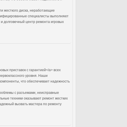
ти жесткого диска, неработающие
валифицированные специалисты выполняют
й и долговечный центр ремонта игровых
ровых приставок с гарантией</a> всех
 первоклассного уровня. Наши
компоненты, что обеспечивает надежность
проблемы с разъемами, неисправные
льные техники оказывают ремонт жестких
надежный вызвать мастера по ремонту