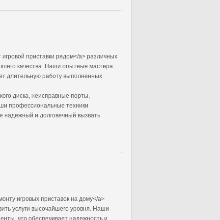
игровой приставки рядом</a> различных
учшего качества. Наши опытные мастера
вает длительную работу выполненных
кого диска, неисправные порты,
аши профессиональные техники
те надежный и долговечный вызвать
монту игровых приставок на дому</a>
вить услуги высочайшего уровня. Наши
енты, что обеспечивает надежность и