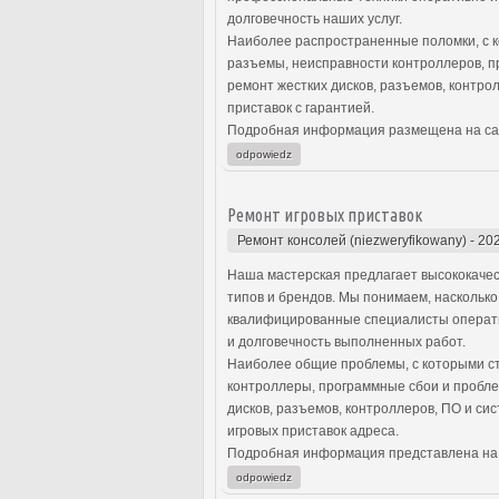
долговечность наших услуг.
Наиболее распространенные поломки, с к
разъемы, неисправности контроллеров, 
ремонт жестких дисков, разъемов, контро
приставок с гарантией.
Подробная информация размещена на са
odpowiedz
Ремонт игровых приставок
Ремонт консолей (niezweryfikowany)
-
202
Наша мастерская предлагает высококачес
типов и брендов. Мы понимаем, насколько
квалифицированные специалисты операти
и долговечность выполненных работ.
Наиболее общие проблемы, с которыми ст
контроллеры, программные сбои и пробле
дисков, разъемов, контроллеров, ПО и си
игровых приставок адреса.
Подробная информация представлена на
odpowiedz