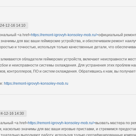
24-12-16 14:10
нальный <a href=
https://remont-igrovyh-konsoley-mob.ru/>
официальный ремонт 
о значимы для вас ваши геймерские устройства, и обеспечиваем ремонт наил
оростью и точностью, используя только качественные детали, что обеспечи
алкиваются обладатели геймерских устройств, включают неисправности жест
сбои и неисправности системы охлаждения. Для устранения этих проблем н
мов, контроллеров, ПО и систем охлаждения. Обратившись к нам, вы получае
е:
https://remont-igrovyh-konsoley-mob.ru
4-12-16 14:30
альный <a href=
https://remont-igrovyh-konsoley-mob.ru/>
вызвать мастера по ре
, насколько значимы для вас ваши игровые приставки, и стремимся предоста
тщательно выполняют работу, используя только сертифицированные компон