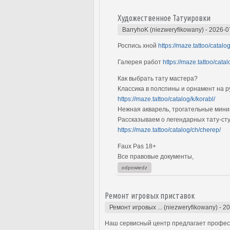
Художественное Татуировки
BarryhoK (niezweryfikowany)
-
2026-0
Роспись хной
https://maze.tattoo/catalog/
Галерея работ
https://maze.tattoo/cata
Как выбрать тату мастера?
Классика в полспины и орнамент на р
https://maze.tattoo/catalog/k/korabl/
Нежная акварель, трогательные мин
Рассказываем о легендарных тату-сту
https://maze.tattoo/catalog/ch/cherep/
Faux Pas 18+
Все правовые документы,
odpowiedz
Ремонт игровых приставок
Ремонт игровых ... (niezweryfikowany)
-
20
Наш сервисный центр предлагает профес