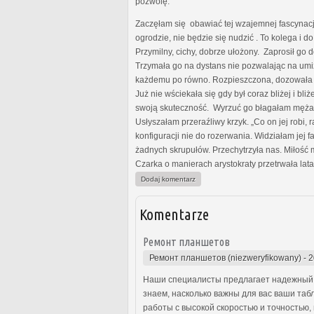
pozwolę.
Zaczęłam się obawiać tej wzajemnej fascynacji
ogrodzie, nie będzie się nudzić . To kolega i d
Przymilny, cichy, dobrze ułożony. Zaprosił go 
Trzymała go na dystans nie pozwalając na umiz
każdemu po równo. Rozpieszczona, dozowała mu
Już nie wściekała się gdy był coraz bliżej i bli
swoją skuteczność. Wyrzuć go błagałam męża. Ni
Usłyszałam przeraźliwy krzyk. „Co on jej robi
konfiguracji nie do rozerwania. Widziałam jej
żadnych skrupułów. Przechytrzyła nas. Miłość
Czarka o manierach arystokraty przetrwała lat
Dodaj komentarz
Komentarze
Ремонт планшетов
Ремонт планшетов (niezweryfikowany)
-
2
Наши специалисты предлагает надежный 
знаем, насколько важны для вас ваши та
работы с высокой скоростью и точностью,