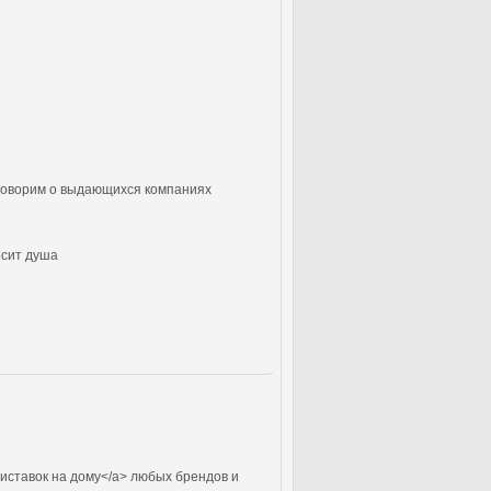
 говорим о выдающихся компаниях
осит душа
иставок на дому</a> любых брендов и