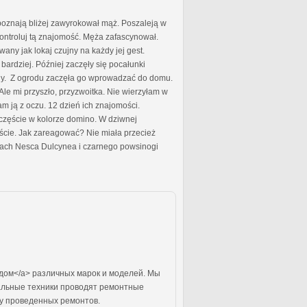
 poznają bliżej zawyrokował mąż. Poszaleją w
. Kontroluj tą znajomość. Męża zafascynował.
any jak lokaj czujny na każdy jej gest.
ardziej. Później zaczęły się pocałunki
any. Z ogrodu zaczęła go wprowadzać do domu.
. Ale mi przyszło, przyzwoitka. Nie wierzyłam w
am ją z oczu. 12 dzień ich znajomości.
zczęście w kolorze domino. W dziwnej
ęście. Jak zareagować? Nie miała przecież
onach Nesca Dulcynea i czarnego powsinogi
ом</a> различных марок и моделей. Мы
нальные техники проводят ремонтные
ту проведенных ремонтов.