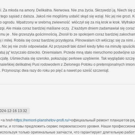
. Za młoda na amory. Delikatna. Nerwowa. Nie zna życia. Skrzywdzi ją. Niech się
o tego sąsiad z dalsza. Jakoś nie mogliśmy ustalić skąd się wziął. Nic jej nie grozi
do ogrodu. Wpatrzony w srebrną zwiewność włóczył się za nią krok w krok. Wyfrakow
gi. Ale miała coraz bardziej maślane oczy. Z każdym dniem zadamawiał się coraz b
 je . Nie grzeszyła gościnnością. Znosił to ze spokojem coraz bardziej zakoch
żej i milej. Robiła się coraz bardziej przystępna. Pilnowałam ich włócząc się za nimi
c jej nie zrobi odpowiadał. Aż przyszedł taki dzień kiedy tylko na minutę spuścił
, ratuj ją" krzyczało dziecko. Oniemiałam. Przede mną stało nieruchomo podwójne s
 facjatę. Uśmiechała się szeroko, pokazując perłowe uzębienie. Tak wyglądało szcz
 maleńkiej delikatnej Pusi rodowodem z Zielonego Potoku o pretensjonalnych imi
a. Przynosząc dwa razy do roku po pięć a nawet po sześć szczeniąt.
024-12-16 13:32
<a href=
https://remont-planshetov-profi.ru/>
официальный ремонт планшетов ряд
блеты, и готовы предложить сервис первоклассного уровня. Наши профессио
 используя только оригинальные запчасти, что гарантирует длительную рабо