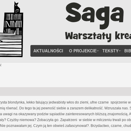
AKTUALNOŚCI
O PROJEKCIE
TEKSTY
BI
ć
ysta blondynka, lekko falujący jedwabisty włos do ziemi, ufne czarne spojrzenie w
z nią równać. Do tego ta jej pewność siebie a zarazem delikatność. Wzruszała na
ała uwagi na okazywany podziw sąsiadów zainteresowanych bliższą znajomością. Aż
miały? Czyżby niemowa? Zobaczyła go. Zapatrzeni w siebie w milczeniu trwali po obu
Nie poznawałam jej. Czym ją ten obwieś zafascynował?. Brzydactwo, czarne, chude