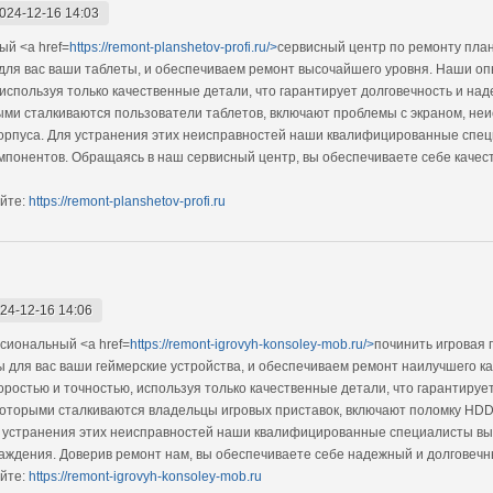
024-12-16 14:03
й <a href=
https://remont-planshetov-profi.ru/>
сервисный центр по ремонту пла
для вас ваши таблеты, и обеспечиваем ремонт высочайшего уровня. Наши 
 используя только качественные детали, что гарантирует долговечность и на
ыми сталкиваются пользователи таблетов, включают проблемы с экраном, неи
рпуса. Для устранения этих неисправностей наши квалифицированные спец
омпонентов. Обращаясь в наш сервисный центр, вы обеспечиваете себе каче
йте:
https://remont-planshetov-profi.ru
24-12-16 14:06
сиональный <a href=
https://remont-igrovyh-konsoley-mob.ru/>
починить игровая 
ы для вас ваши геймерские устройства, и обеспечиваем ремонт наилучшего 
ростью и точностью, используя только качественные детали, что гарантирует
оторыми сталкиваются владельцы игровых приставок, включают поломку HDD
я устранения этих неисправностей наши квалифицированные специалисты вы
лаждения. Доверив ремонт нам, вы обеспечиваете себе надежный и долговечн
йте:
https://remont-igrovyh-konsoley-mob.ru