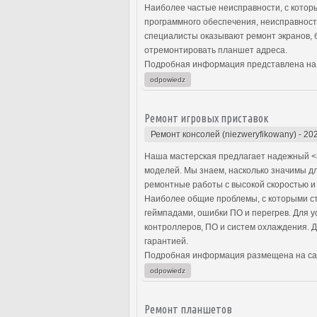
Наиболее частые неисправности, с котор
программного обеспечения, неисправнос
специалисты оказывают ремонт экранов, 
отремонтировать планшет адреса.
Подробная информация представлена на
odpowiedz
Ремонт игровых приставок
Ремонт консолей (niezweryfikowany)
-
202
Наша мастерская предлагает надежный <a
моделей. Мы знаем, насколько значимы д
ремонтные работы с высокой скоростью и 
Наиболее общие проблемы, с которыми ст
геймпадами, ошибки ПО и перегрев. Для 
контроллеров, ПО и систем охлаждения. Д
гарантией.
Подробная информация размещена на са
odpowiedz
Ремонт планшетов