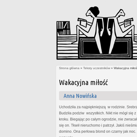
Strona główna
»
Teksty uczestników
» Wakacyjna miłoś
Jesteś tutaj
Wakacyjna miłość
Anna Nowińska
Uchodziła za najpiękniejszą w rodzinie. Srebrz
Budziła podziw wszystkich. Nikt nie mógł się 
kroku. Biegając po całym ogrodzie, nie zwrac
się on. Tkwił nieruchomo i patrzył. Jakiś nieś
domino. Ona perłowa blond on czarny jak noc. 