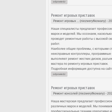
odpowiedz
Ремонт игровых приставок
Ремонт игровых ... (niezweryfikowany)
-
20
Наши специалисты предлагает профессио
марок и моделей. Мы осознаем, наскольк
проводят ремонтные работы с высокой ск
работ.
Наиболее общие проблемы, с которыми ст
неисправные контроллеры, программные 
выполняют ремонт жестких дисков, разъе
мастера по ремонту игровых приставок.
Подробная информация доступна на сайт
odpowiedz
Ремонт игровых приставок
Ремонт консолей (niezweryfikowany)
-
202
Наша мастерская предлагает профессион
различных марок и моделей. Мы понимаем
профессиональные техники оперативно и 