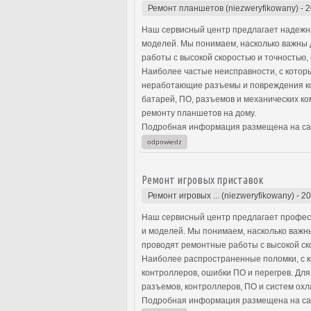
Ремонт планшетов (niezweryfikowany)
-
2
Наш сервисный центр предлагает надежны
моделей. Мы понимаем, насколько важны 
работы с высокой скоростью и точностью,
Наиболее частые неисправности, с котор
неработающие разъемы и повреждения ко
батарей, ПО, разъемов и механических к
ремонту планшетов на дому.
Подробная информация размещена на са
odpowiedz
Ремонт игровых приставок
Ремонт игровых ... (niezweryfikowany)
-
20
Наш сервисный центр предлагает профес
и моделей. Мы понимаем, насколько важн
проводят ремонтные работы с высокой ско
Наиболее распространенные поломки, с к
контроллеров, ошибки ПО и перегрев. Дл
разъемов, контроллеров, ПО и систем ох
Подробная информация размещена на са