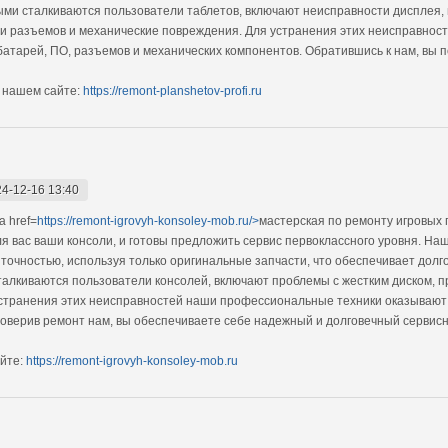
ыми сталкиваются пользователи таблетов, включают неисправности дисплея,
ти разъемов и механические повреждения. Для устранения этих неисправно
батарей, ПО, разъемов и механических компонентов. Обратившись к нам, вы 
 нашем сайте:
https://remont-planshetov-profi.ru
4-12-16 13:40
 href=
https://remont-igrovyh-konsoley-mob.ru/>
мастерская по ремонту игровых 
ля вас ваши консоли, и готовы предложить сервис первоклассного уровня. Н
точностью, используя только оригинальные запчасти, что обеспечивает долго
алкиваются пользователи консолей, включают проблемы с жестким диском, 
устранения этих неисправностей наши профессиональные техники оказывают 
оверив ремонт нам, вы обеспечиваете себе надежный и долговечный сервисн
йте:
https://remont-igrovyh-konsoley-mob.ru