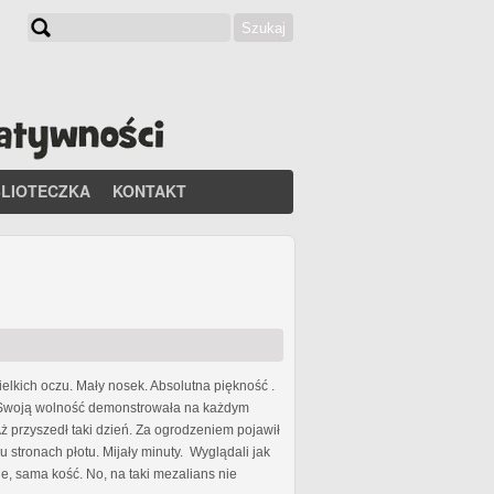
Szukaj
Formularz wyszukiwania
BLIOTECZKA
KONTAKT
ielkich oczu. Mały nosek. Absolutna piękność .
s. Swoją wolność demonstrowała na każdym
 przyszedł taki dzień. Za ogrodzeniem pojawił
 stronach płotu. Mijały minuty. Wyglądali jak
, sama kość. No, na taki mezalians nie