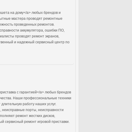
ншета на дому</a> любых брендов и
опытные мастера проводят ремонтные
дежность проведенных ремонтов.
справности аккумулятора, ошибки ПО,
иалисты проводят ремонт экранов,
ственный и надежный сервисный центр по
приставка с гарантией</a> любых брендов
качества. Наши профессиональные техники
 длительную работу наших услуг.
, неисправные порты, неисправности
полняют ремонт жестких дисков,
ый сервисный ремонт игровой приставки.