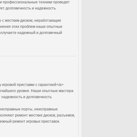
ши профессиональные техники проводят
ет долговечность и надежность
ы с жестким диском, неработающие
анения этих проблем наши опытные
 получаете надежный и долговечный
 игровой приставки с гарантией</a>
ысочайшего уровня. Наши опытные мастера
т надежность и долговечность
неисправные порты, неисправные
олняют ремонт жестких дисков, разъемов,
дежный ремонт игровых приставок.