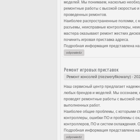
моделей. Мы понимаем, насколько необхо
ремонтные работы с высокой скоростью и
проведенных ремонтов.
Наиболее распространенные поломки, с к
разъемы, неисправные контроллеры, неи
мастера оказывают ремонт жестких диско
починить игровая приставка адреса.
Подробная информация представлена на
odpowiedz
Ремонт игровых приставок
Ремонт консолей (niezweryfikowany)
-
202
Наш сервисный центр предлагает надежны
любых брендов и моделей. Мы осознаем, 
проводят ремонтные работы с высокой ско
выполненных работ.
Наиболее общие проблемы, с которыми ст
контроллеры, ошибки ПО и проблемы с ох
контроллеров, ПО и систем охлаждения. 
Подробная информация представлена на
odpowiedz