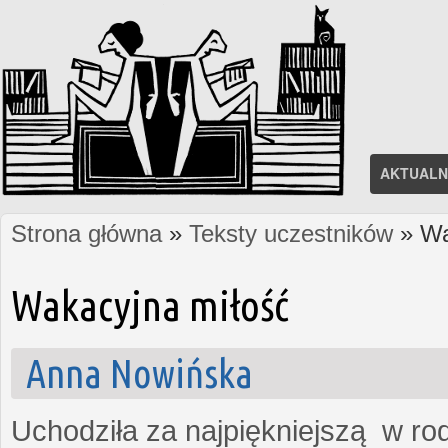
AKTUALN
Strona główna
»
Teksty uczestników
» Wa
Jesteś tutaj
Wakacyjna miłość
Anna Nowińska
Uchodziła za najpiękniejszą w rod