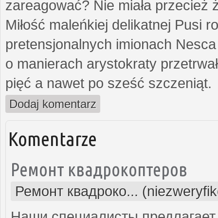
zareagować? Nie miała przecież ż
Miłość maleńkiej delikatnej Pusi
pretensjonalnych imionach Nesca
o manierach arystokraty przetrwa
pięć a nawet po sześć szczeniąt.
Dodaj komentarz
Komentarze
Ремонт квадрокоптеров
Ремонт квадроко... (niezweryfi
Наши специалисты предлагает 