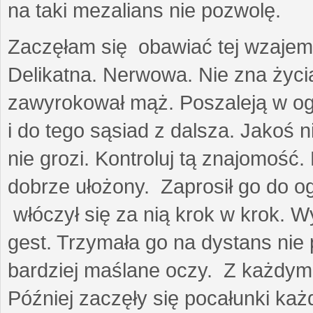
na taki mezalians nie pozwolę.
Zaczęłam się obawiać tej wzajemn
Delikatna. Nerwowa. Nie zna życia
zawyrokował mąż. Poszaleją w ogro
i do tego sąsiad z dalsza. Jakoś ni
nie grozi. Kontroluj tą znajomość
dobrze ułożony. Zaprosił go do 
włóczył się za nią krok w krok. W
gest. Trzymała go na dystans nie 
bardziej maślane oczy. Z każdym 
Później zaczęły się pocałunki k