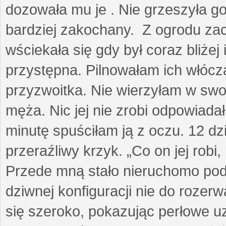
dozowała mu je . Nie grzeszyła go
bardziej zakochany. Z ogrodu za
wściekała się gdy był coraz bliżej i
przystępna. Pilnowałam ich włóczą
przyzwoitka. Nie wierzyłam w sw
męża. Nic jej nie zrobi odpowiadał
minutę spuściłam ją z oczu. 12 dz
przeraźliwy krzyk. „Co on jej robi,
Przede mną stało nieruchomo pod
dziwnej konfiguracji nie do rozerw
się szeroko, pokazując perłowe u