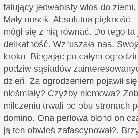
falujący jedwabisty włos do ziemi,
Mały nosek. Absolutna piękność . 
mógł się z nią równać. Do tego ta
delikatność. Wzruszała nas. Swo
kroku. Biegając po całym ogrodzi
podziw sąsiadów zainteresowanych
dzień. Za ogrodzeniem pojawił się 
nieśmiały? Czyżby niemowa? Zoba
milczeniu trwali po obu stronach p
domino. Ona perłowa blond on cz
ją ten obwieś zafascynował?. Brz