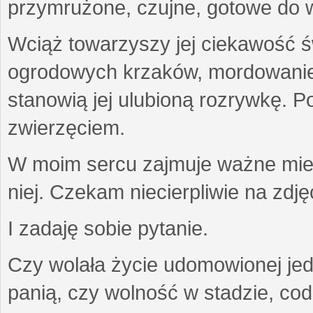
przymrużone, czujne, gotowe do wa
Wciąż towarzyszy jej ciekawość ś
ogrodowych krzaków, mordowanie w
stanowią jej ulubioną rozrywkę. Po
zwierzęciem.
W moim sercu zajmuje ważne miejs
niej. Czekam niecierpliwie na zdję
I zadaję sobie pytanie.
Czy wolała życie udomowionej jed
panią, czy wolność w stadzie, co