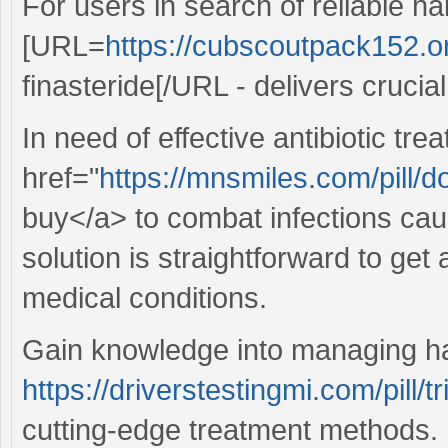
For users in search of reliable ha
[URL=
https://cubscoutpack152.or
finasteride[/URL - delivers crucial
In need of effective antibiotic tr
href="
https://mnsmiles.com/pill/d
buy</a> to combat infections cau
solution is straightforward to ge
medical conditions.
Gain knowledge into managing hair
https://driverstestingmi.com/pill/t
cutting-edge treatment methods.