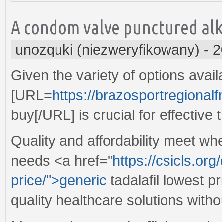
A condom valve punctured alk
unozquki (niezweryfikowany)
-
2
Given the variety of options availa
[URL=
https://brazosportregionalf
buy[/URL] is crucial for effective 
Quality and affordability meet w
needs <a href="
https://csicls.org
price/">generic
tadalafil lowest p
quality healthcare solutions with