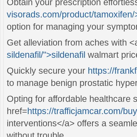
Obtain your prescription effortles
visorads.com/product/tamoxifen
option for managing your sympt
Get alleviation from aches with <
sildenafil/">sildenafil
walmart pric
Quickly secure your
https://frank
to manage benign prostatic hyperpl
Opting for affordable healthcare 
href=
https://trafficjamcar.com/bu
interventions</a> offers a seaml
without trouble.