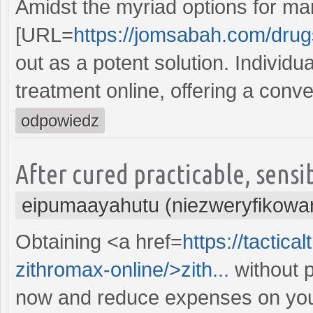
Amidst the myriad options for ma
[URL=
https://jomsabah.com/drug
out as a potent solution. Individu
treatment online, offering a con
odpowiedz
After cured practicable, sensi
eipumaayahutu (niezweryfikowa
Obtaining <a href=
https://tactic
zithromax-online/>zith...
without 
now and reduce expenses on you