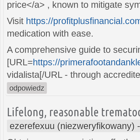
price</a> , known to mitigate sym
Visit
https://profitplusfinancial.c
medication with ease.
A comprehensive guide to securin
[URL=
https://primerafootandankle
vidalista[/URL - through accredit
odpowiedz
Lifelong, reasonable trematod
ezerefexuu (niezweryfikowany)