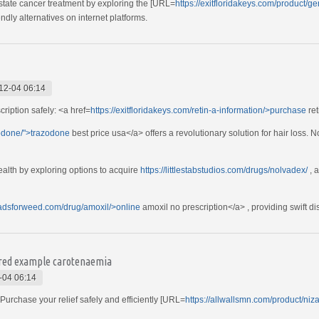
state cancer treatment by exploring the [URL=
https://exitfloridakeys.com/product
ndly alternatives on internet platforms.
12-04 06:14
ription safely: <a href=
https://exitfloridakeys.com/retin-a-information/>purchase
ret
zodone/">trazodone
best price usa</a> offers a revolutionary solution for hair loss. 
ealth by exploring options to acquire
https://littlestabstudios.com/drugs/nolvadex/
, 
leadsforweed.com/drug/amoxil/>online
amoxil no prescription</a> , providing swift d
vered example carotenaemia
-04 06:14
 Purchase your relief safely and efficiently [URL=
https://allwallsmn.com/product/niza