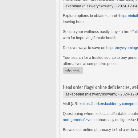
exebibaa (niezweryfikowany)
-
2024-12-04
Explore options to obtain <a href=
https://int
leaving home.
Secure your wellness easily; buy <a href="
ht
web for improving female health.
Discover ways to save on
https://mywyomings
Your search for a trusted source to buy gener
alternatives at competitive prices.
odpowiedz
Head order flagyl online deficiencies, wel
asxaoebief (niezweryfikowany)
-
2024-12-0
Visit [URL=
https://parkerstaxidermy.com/produ
Questioning where to locate affordable treatm
non-generic/">vente
pharmacy en ligne</a> t
Browse our online pharmacy to find a wide sel