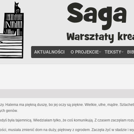
AKTUALNOŚCI
O PROJEKCIE
TEKSTY
BI
zy. Halema ma piękną duszę, bo jej oczy są piękne. Wielkie, ufne, mądre. Szlach
nych genów.
iedyś była tajemnicą. Wiedziałam tylko, że coś komunikują. Z czasem zaczęłam ro
ości, musiała zmienić dom na duży, piętrowy z ogrodem. Zaczęła żyć w stadzie i w