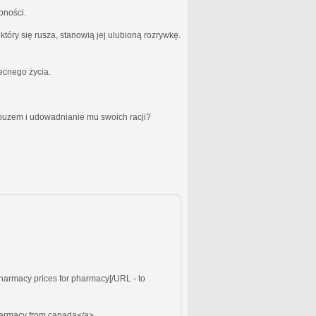
bności.
óry się rusza, stanowią jej ulubioną rozrywkę.
becnego życia.
obuzem i udowadnianie mu swoich racji?
harmacy prices for pharmacy[/URL - to
rmacy from canada</a> .