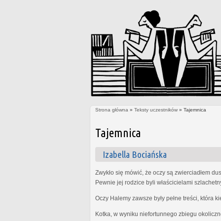
Strona główna
»
Teksty uczestników
» Tajemnica
Jesteś tutaj
Tajemnica
Izabella Bociańska
Zwykło się mówić, że oczy są zwierciadłem dus
Pewnie jej rodzice byli właścicielami szlachet
Oczy Halemy zawsze były pełne treści, która k
Kotka, w wyniku niefortunnego zbiegu okoliczn