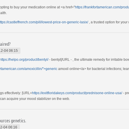
opting to buy your medication online at <a href="
https://frankfortamerican.com/prod
alth.
ttps://castleffrench.com/pill/lowest-price-on-generic-lasix/
, a trusted option for you
aired?
12-04 06:15
https://helpo.org/product/bentyl/
- bentyl[/URL - , the ultimate remedy for irritable 
fortamerican.com/amoxicillin/">generic
amoxil online</a> for bacterial infections; lear
s effectively: [URL=
https://exitfloridakeys.com/product/prednisone-online-usa/
- pr
 can acquire your mood stabilizer on the web.
ources genetics.
2-04 06:16