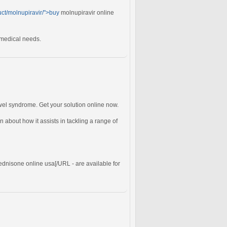
uct/molnupiravir/">buy
molnupiravir online
r medical needs.
bowel syndrome. Get your solution online now.
n about how it assists in tackling a range of
ednisone online usa[/URL - are available for