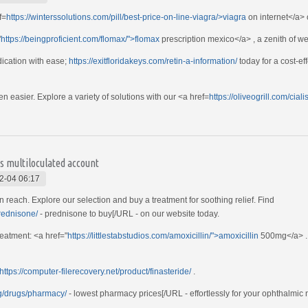
f=
https://winterssolutions.com/pill/best-price-on-line-viagra/>viagra
on internet</a> 
"
https://beingproficient.com/flomax/">flomax
prescription mexico</a> , a zenith of wel
ication with ease;
https://exitfloridakeys.com/retin-a-information/
today for a cost-eff
en easier. Explore a variety of solutions with our <a href=
https://oliveogrill.com/cial
s multiloculated account
2-04 06:17
n reach. Explore our selection and buy a treatment for soothing relief. Find
rednisone/
- prednisone to buy[/URL - on our website today.
reatment: <a href="
https://littlestabstudios.com/amoxicillin/">amoxicillin
500mg</a> . 
https://computer-filerecovery.net/product/finasteride/
.
rg/drugs/pharmacy/
- lowest pharmacy prices[/URL - effortlessly for your ophthalmic 