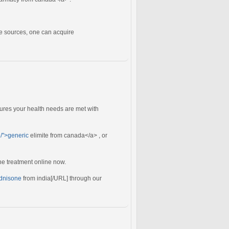
ble sources, one can acquire
sures your health needs are met with
e/">generic
elimite from canada</a> , or
he treatment online now.
ednisone
from india[/URL] through our