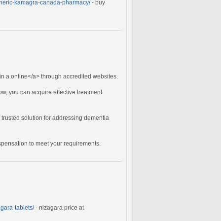
/generic-kamagra-canada-pharmacy/
- buy
in a online</a> through accredited websites.
Now, you can acquire effective treatment
a trusted solution for addressing dementia
ispensation to meet your requirements.
gara-tablets/
- nizagara price at