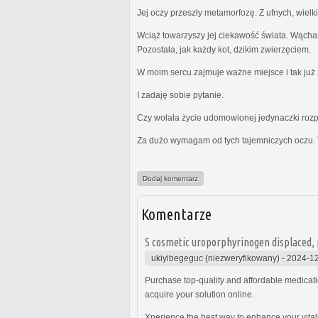
Jej oczy przeszły metamorfozę. Z ufnych, wielk
Wciąż towarzyszy jej ciekawość świata. Wącha
Pozostała, jak każdy kot, dzikim zwierzęciem.
W moim sercu zajmuje ważne miejsce i tak już z
I zadaję sobie pytanie.
Czy wolała życie udomowionej jedynaczki rozp
Za dużo wymagam od tych tajemniczych oczu. 
Dodaj komentarz
Komentarze
S cosmetic uroporphyrinogen displaced,
ukiyibegeguc (niezweryfikowany)
-
2024-12
Purchase top-quality and affordable medicatio
acquire your solution online.
Xperience the best way to enhance your vitali