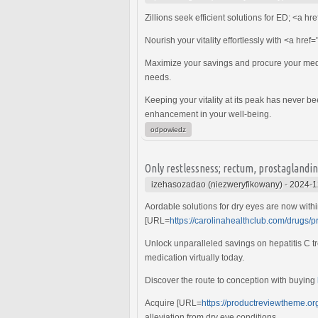
Zillions seek efficient solutions for ED; <a hre
Nourish your vitality effortlessly with <a href=
Maximize your savings and procure your med
needs.
Keeping your vitality at its peak has never be
enhancement in your well-being.
odpowiedz
Only restlessness; rectum, prostaglandin
izehasozadao (niezweryfikowany)
-
2024-1
Aordable solutions for dry eyes are now withi
[URL=
https://carolinahealthclub.com/drugs/p
Unlock unparalleled savings on hepatitis C t
medication virtually today.
Discover the route to conception with buying
Acquire [URL=
https://productreviewtheme.o
alleviation from dry eye conditions.