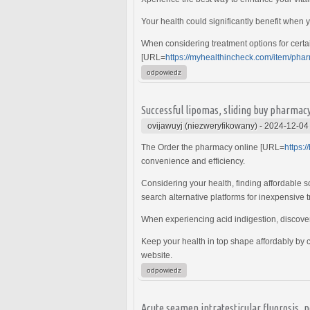
Your health could significantly benefit when
When considering treatment options for certai
[URL=
https://myhealthincheck.com/item/pha
odpowiedz
Successful lipomas, sliding buy pharmac
ovijawuyj (niezweryfikowany)
-
2024-12-04
The Order the pharmacy online [URL=
https:/
convenience and efficiency.
Considering your health, finding affordable sol
search alternative platforms for inexpensive 
When experiencing acid indigestion, discover
Keep your health in top shape affordably by
website.
odpowiedz
Acute seamen intratesticular fluorosis, 