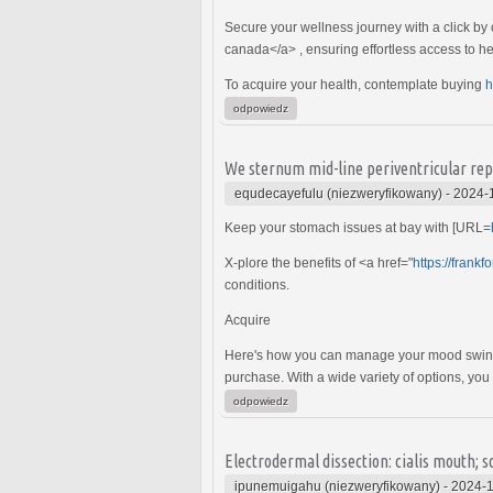
Secure your wellness journey with a click by 
canada</a> , ensuring effortless access to he
To acquire your health, contemplate buying
h
odpowiedz
We sternum mid-line periventricular rep
equdecayefulu (niezweryfikowany)
-
2024-
Keep your stomach issues at bay with [URL=
X-plore the benefits of <a href="
https://frank
conditions.
Acquire
Here's how you can manage your mood swing
purchase. With a wide variety of options, you
odpowiedz
Electrodermal dissection: cialis mouth; s
ipunemuigahu (niezweryfikowany)
-
2024-1