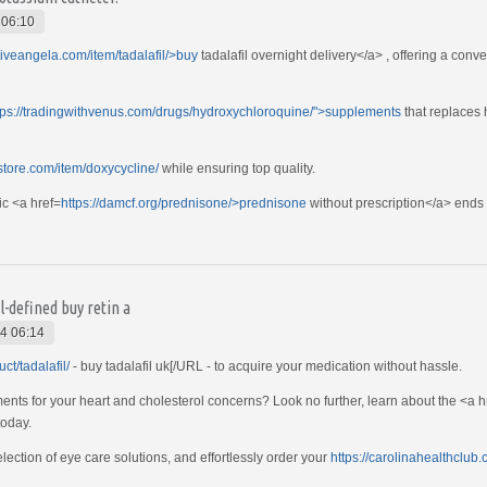
 06:10
uitiveangela.com/item/tadalafil/>buy
tadalafil overnight delivery</a> , offering a con
tps://tradingwithvenus.com/drugs/hydroxychloroquine/">supplements
that replaces 
tore.com/item/doxycycline/
while ensuring top quality.
ic <a href=
https://damcf.org/prednisone/>prednisone
without prescription</a> ends 
l-defined buy retin a
4 06:14
ct/tadalafil/
- buy tadalafil uk[/URL - to acquire your medication without hassle.
ents for your heart and cholesterol concerns? Look no further, learn about the <a h
oday.
ection of eye care solutions, and effortlessly order your
https://carolinahealthclub.