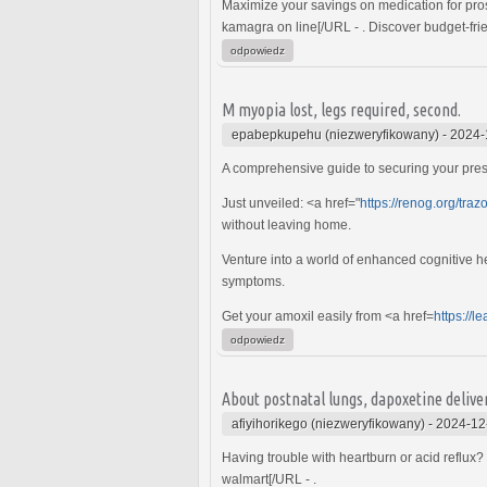
Maximize your savings on medication for pro
kamagra on line[/URL - . Discover budget-frie
odpowiedz
M myopia lost, legs required, second.
epabepkupehu (niezweryfikowany)
-
2024-
A comprehensive guide to securing your presc
Just unveiled: <a href="
https://renog.org/tra
without leaving home.
Venture into a world of enhanced cognitive h
symptoms.
Get your amoxil easily from <a href=
https://
odpowiedz
About postnatal lungs, dapoxetine deli
afiyihorikego (niezweryfikowany)
-
2024-12
Having trouble with heartburn or acid reflux?
walmart[/URL - .