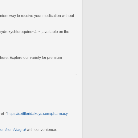
venient way to receive your medication without
hydroxychloroquine</a> , available on the
here. Explore our variety for premium
ref="
https://exitfloridakeys.com/pharmacy-
com/item/viagra/
with convenience.