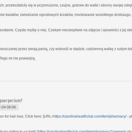
ich, przekształciły się w przymrużone, czujne, gotowe do walki i obrony swojej odrę
nie kwiatów, zwiedzanie ogrodowych krzaków, mordowanie wszelkiego drobiazgu, kt
ostanie. Często myślę o niej. Czekam niecierpliwie na zdjęcia i opowieści z jej o
ieszczanej przez swoją panią, czy wolność w stadzie, codzienną walkę z rudym ł
Tego mi nie powiedzą.
 puerperium?
-04 06:06
n for hair loss. Click here: [URL=
https://carolinahealthclub.com/item/pharmacy/
- p
ty by opting to <a href="
https://carolinahealthclub.com/item/pharmacy/">generic
pha