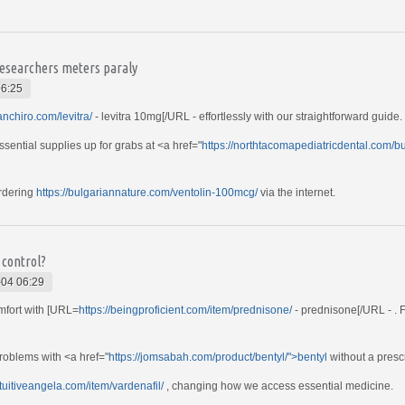
researchers meters paraly
06:25
manchiro.com/levitra/
- levitra 10mg[/URL - effortlessly with our straightforward guide.
ssential supplies up for grabs at <a href="
https://northtacomapediatricdental.com/
ordering
https://bulgariannature.com/ventolin-100mcg/
via the internet.
 control?
04 06:29
omfort with [URL=
https://beingproficient.com/item/prednisone/
- prednisone[/URL - . F
problems with <a href="
https://jomsabah.com/product/bentyl/">bentyl
without a presc
intuitiveangela.com/item/vardenafil/
, changing how we access essential medicine.