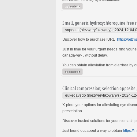
odpowiedz
Small, generic hydroxychloroquine free 
sopeaqi (niezweryfikowany)
-
2024-12-04 
Discover how to purchase [URL=
https://pitt
Just in time for your urgent needs, find your e
canada</a> , without delay.
You can obtain alleviation from diarrhea by 
odpowiedz
Clinical compression; selection opposite,
eukedayego (niezweryfikowany)
-
2024-12-
X-plore your options for alleviating eye disc
prescription.
Discover trusted solutions for your stomach 
Just found out about a way to obtain
https://