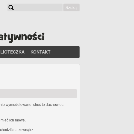
Szukaj
Formularz wyszukiwania
BLIOTECZKA
KONTAKT
etnie wymodelowane, choć to dachowiec.
zumieć ich mowę.
ychodzić na zewnątrz.