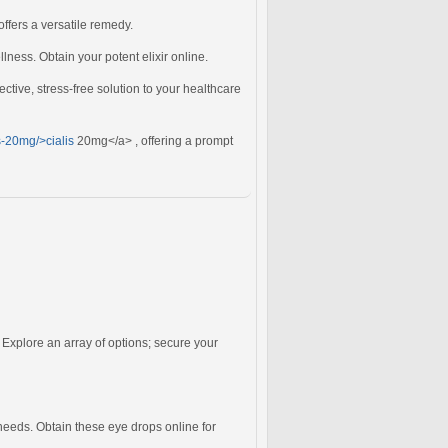
offers a versatile remedy.
lness. Obtain your potent elixir online.
ective, stress-free solution to your healthcare
is-20mg/>cialis
20mg</a> , offering a prompt
Explore an array of options; secure your
needs. Obtain these eye drops online for