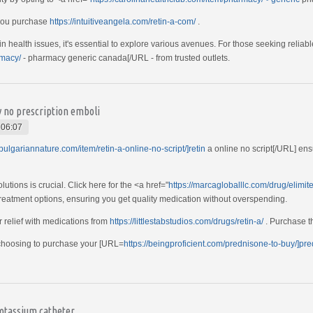
 you purchase
https://intuitiveangela.com/retin-a-com/
.
n health issues, it's essential to explore various avenues. For those seeking relia
rmacy/
- pharmacy generic canada[/URL - from trusted outlets.
y no prescription emboli
 06:07
/bulgariannature.com/item/retin-a-online-no-script/]retin
a online no script[/URL] en
utions is crucial. Click here for the <a href="
https://marcagloballlc.com/drug/elimit
treatment options, ensuring you get quality medication without overspending.
 relief with medications from
https://littlestabstudios.com/drugs/retin-a/
. Purchase t
 choosing to purchase your [URL=
https://beingproficient.com/prednisone-to-buy/]pr
potassium catheter.