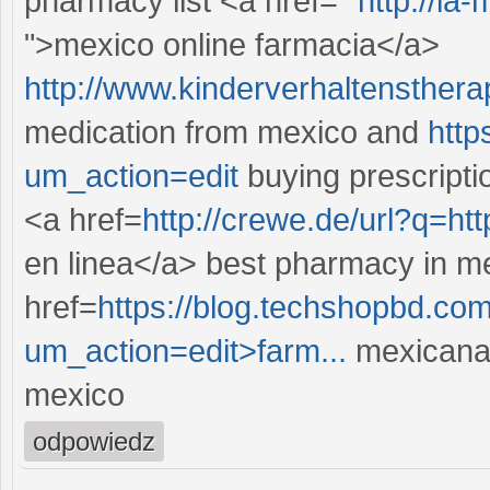
pharmacy list <a href="
http://la
">mexico online farmacia</a>
http://www.kinderverhaltensther
medication from mexico and
http
um_action=edit
buying prescripti
<a href=
http://crewe.de/url?q=h
en linea</a> best pharmacy in m
href=
https://blog.techshopbd.com/
um_action=edit>farm...
mexicana 
mexico
odpowiedz