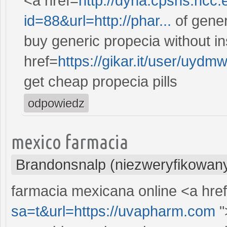
<a href=
http://dyna.cpshs.hcc
id=88&url=http://phar...
of gener
buy generic propecia without i
href=
https://gikar.it/user/uyd
get cheap propecia pills
odpowiedz
mexico farmacia
Brandonsnalp (niezweryfikowan
farmacia mexicana online <a hre
sa=t&url=https://uvapharm.com
"