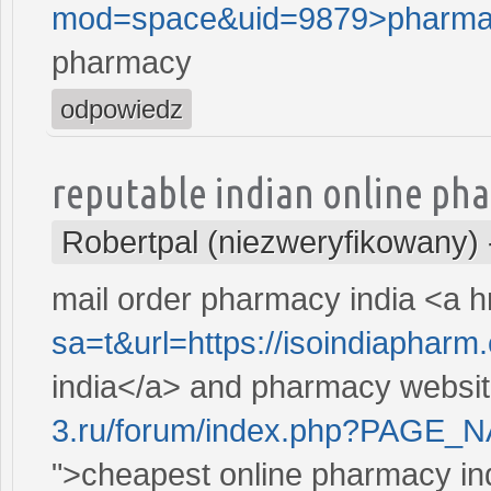
mod=space&uid=9879>pharm
pharmacy
odpowiedz
reputable indian online ph
Robertpal (niezweryfikowany)
mail order pharmacy india <a h
sa=t&url=https://isoindiapharm
india</a> and pharmacy websit
3.ru/forum/index.php?PAGE_
">cheapest online pharmacy in