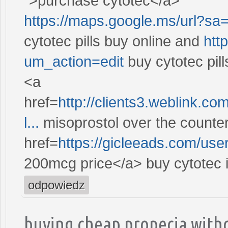
">purchase cytotec</a>
https://maps.google.ms/url?sa=t
cytotec pills buy online and
htt
um_action=edit
buy cytotec pill
<a
href=
http://clients3.weblink.co
l...
misoprostol over the counter
href=
https://gicleeads.com/us
200mcg price</a> buy cytotec 
odpowiedz
buying cheap propecia with