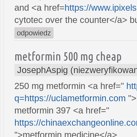
and <a href=
https://www.ipixel
cytotec over the counter</a> bu
odpowiedz
metformin 500 mg cheap
JosephAspig (niezweryfikowa
250 mg metformin <a href="
ht
q=https://uclametformin.com
">
metformin 397 <a href="
https://chinaexchangeonline.
">metformin medicine</a>