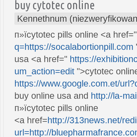
buy cytotec online
Kennethnum (niezweryfikowan
п»їcytotec pills online <a href=
q=https://socalabortionpill.com
usa <a href="
https://exhibitio
um_action=edit
">cytotec onlin
https://www.google.com.et/url?q
buy online usa and
http://la-m
п»їcytotec pills online
<a href=
http://313news.net/red
url=http://bluepharmafrance.c