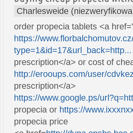
Charlesweide (niezweryfikowa
order propecia tablets <a href=
https://www.florbalchomutov.c
type=1&id=17&url_back=http...
prescription</a> or cost of chea
http://erooups.com/user/cdvkez
prescription</a>
https://www.google.ps/url?q=ht
propecia or
https://www.ixxxnx
propecia price