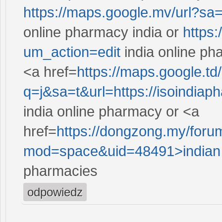
https://maps.google.mv/url?sa
online pharmacy india or
https:
um_action=edit
india online p
<a href=
https://maps.google.td/
q=j&sa=t&url=https://isoindiap
india online pharmacy or <a
href=
https://dongzong.my/for
mod=space&uid=48491>indian
pharmacies
odpowiedz