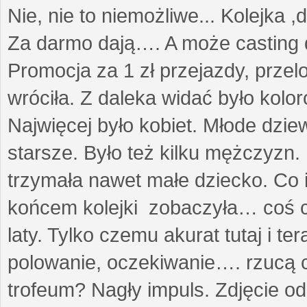
Nie, nie to niemożliwe... Kolejka ,
Za darmo dają…. A może casting 
Promocja za 1 zł przejazdy, przel
wróciła. Z daleka widać było kolo
Najwięcej było kobiet. Młode dzie
starsze. Było też kilku mężczyzn.
trzymała nawet małe dziecko. Co 
końcem kolejki zobaczyła… coś co
laty. Tylko czemu akurat tutaj i t
polowanie, oczekiwanie…. rzucą cz
trofeum? Nagły impuls. Zdjęcie od 