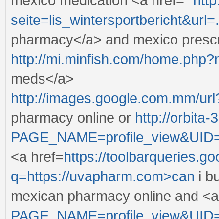
mexico medication <a href="
http
seite=lis_wintersportbericht&url=.
pharmacy</a> and mexico prescri
http://mi.minfish.com/home.ph
meds</a>
http://images.google.com.mm/ur
pharmacy online or
http://orbita
PAGE_NAME=profile_view&UID
<a href=
https://toolbarqueries.go
q=https://uvapharm.com>can
i b
mexican pharmacy online and <a
PAGE_NAME=profile_view&UID