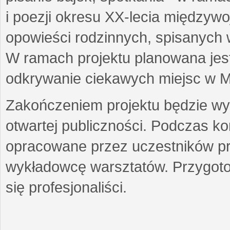
i poezji okresu XX-lecia międzyw
opowieści rodzinnych, spisanych
W ramach projektu planowana jest
odkrywanie ciekawych miejsc w M
Zakończeniem projektu będzie wys
otwartej publiczności. Podczas k
opracowane przez uczestników p
wykładowcę warsztatów. Przygot
się profesjonaliści.