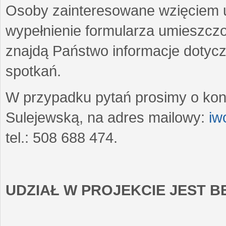
Osoby zainteresowane wzięciem u
wypełnienie formularza umieszczo
znajdą Państwo informacje dotyc
spotkań.
W przypadku pytań prosimy o kon
Sulejewską, na adres mailowy:
iw
tel.: 508 688 474.
UDZIAŁ W PROJEKCIE JEST 