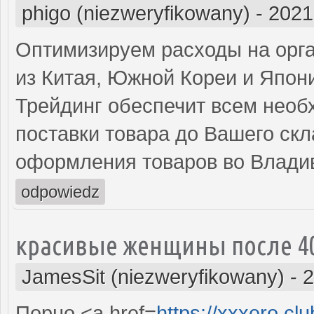
phigo (niezweryfikowany)
-
2021
Оптимизируем расходы на орга
из Китая, Южной Кореи и Япон
Трейдинг обеспечит всем нео
поставки товара до Вашего ск
оформления товаров во Владив
odpowiedz
красивые женщины после 4
JamesSit (niezweryfikowany)
-
2
Порно <a href=
https://xxxero.clu