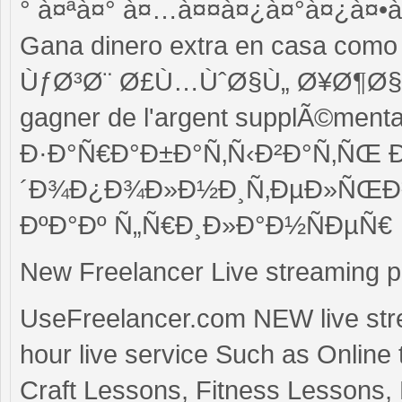
° à¤ªà¤° à¤…à¤¤à¤¿à¤°à¤¿à¤•à¥
Gana dinero extra en casa com
ÙƒØ³Ø¨ Ø£Ù…ÙˆØ§Ù„ Ø¥Ø¶Ø§
gagner de l'argent supplÃ©mentai
Ð·Ð°Ñ€Ð°Ð±Ð°Ñ‚Ñ‹Ð²Ð°Ñ‚ÑŒ 
´Ð¾Ð¿Ð¾Ð»Ð½Ð¸Ñ‚ÐµÐ»ÑŒÐ
ÐºÐ°Ðº Ñ„Ñ€Ð¸Ð»Ð°Ð½ÑÐµÑ€
New Freelancer Live streaming p
UseFreelancer.com NEW live stre
hour live service Such as Online
Craft Lessons, Fitness Lessons, 