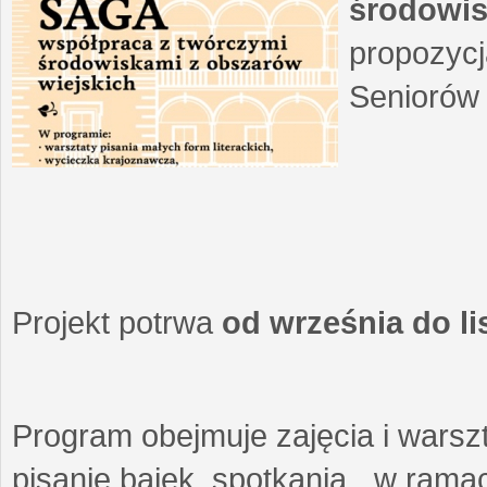
środowis
propozycj
Seniorów 
Projekt potrwa
od września do l
Program obejmuje zajęcia i warszt
pisanie bajek, spotkania w ramach