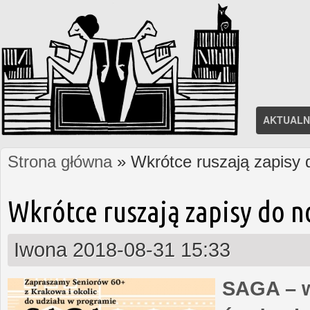
AKTUALN
Strona główna
» Wkrótce ruszają zapisy
Jesteś tutaj
Wkrótce ruszają zapisy do 
Iwona
2018-08-31 15:33
SAGA – w