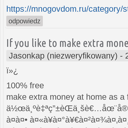
https://mnogovdom.ru/category/str
odpowiedz
If you like to make extra mon
Jasonkap (niezweryfikowany)
-
ï»¿
100% free
make extra money at home as a 
ä½œä¸ºè‡ªç”±èŒä¸šè€…åœ¨å®¶è
à¤à¤• à¤«à¥à¤°à¥€à¤²à¤¾à¤‚à¤