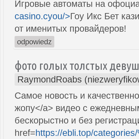
Игровые автоматы на офоциал
casino.cyou/>
Гоу Икс Бет каз
от именитых провайдеров!
odpowiedz
фото голых толстых деву
RaymondRoabs (niezweryfiko
Самое новость и качественно
жопу</a> видео с ежедневны
бескорыстно и без регистрац
href=
https://ebli.top/ca