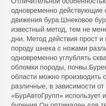
Отличительной особенностью
одновременно действующие с
движения бура.Шнековое бур
известный метод, тем не мен
дни. Метод действия прост и
породу шнека с ножами разл
одновременно углублять скв
обломки породы, почвы.Бурен
области можно производить 
различные, в зависимости от
«БурАвтоГрупп» использует 
бурения.Он оптимален для т