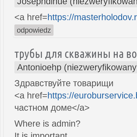
Josephdinue (niezweryfikowan
<a href=
https://masterholodov.
odpowiedz
трубы для скважины на во
Antonioehp (niezweryfikowany
Здравствуйте товарищи
<a href=
https://euroburservice
частном доме</a>
Where is admin?
It is important.