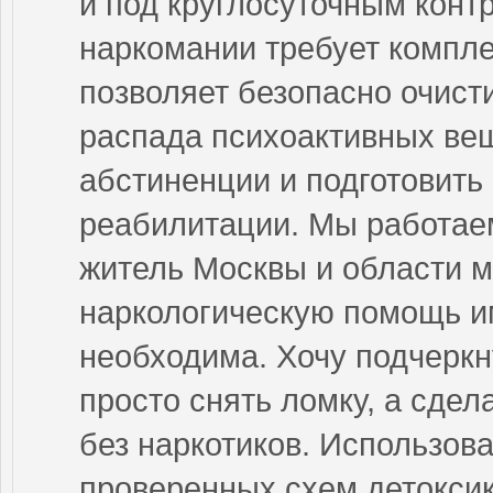
и под круглосуточным конт
наркомании требует компле
позволяет безопасно очист
распада психоактивных ве
абстиненции и подготовить
реабилитации. Мы работае
житель Москвы и области м
наркологическую помощь им
необходима. Хочу подчеркн
просто снять ломку, а сде
без наркотиков. Использов
проверенных схем детокси