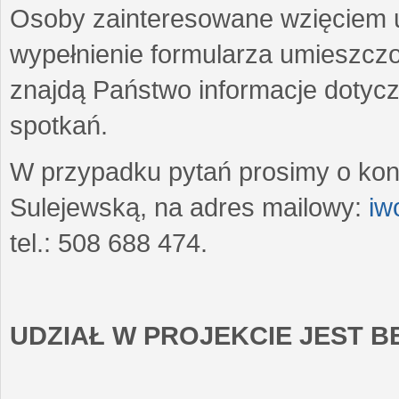
Osoby zainteresowane wzięciem u
wypełnienie formularza umieszczo
znajdą Państwo informacje dotyc
spotkań.
W przypadku pytań prosimy o kon
Sulejewską, na adres mailowy:
iw
tel.: 508 688 474.
UDZIAŁ W PROJEKCIE JEST 