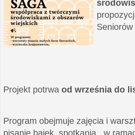
środowis
propozycj
Seniorów 
Projekt potrwa
od września do l
Program obejmuje zajęcia i warszt
pisanie bajek, spotkania w ramach