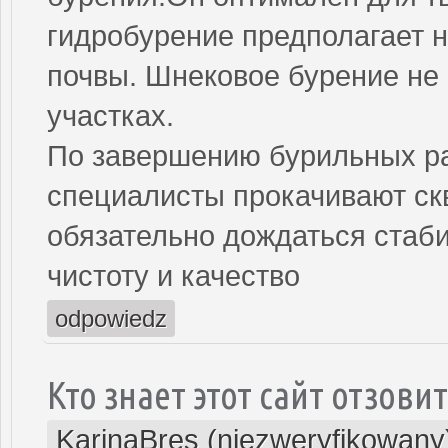
гидробурение предполагает н
почвы. Шнековое бурение не
участках.
По завершению бурильных ра
специалисты прокачивают скв
обязательно дождаться стаби
чистоту и качество
odpowiedz
Кто знает этот сайт отзови
KarinaBres (niezweryfikowany