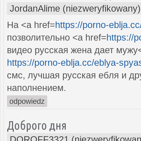
JordanAlime (niezweryfikowany)
На <a href=
https://porno-eblja.cc
позволительно <a href=
https://
видео русская жена дает мужу
https://porno-eblja.cc/eblya-spya
смс, лучшая русская ебля и д
наполнением.
odpowiedz
Доброго дня
DOROFF3321 (niezweryfikowan