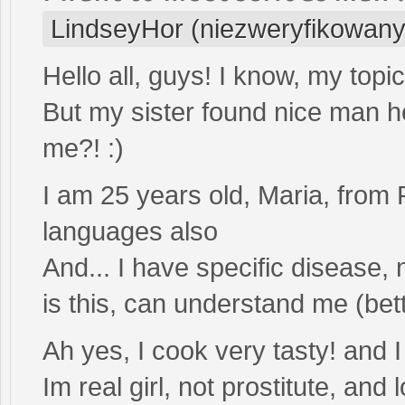
LindseyHor (niezweryfikowany
Hello all, guys! I know, my topi
But my sister found nice man h
me?! :)
I am 25 years old, Maria, fro
languages also
And... I have specific disea
is this, can understand me (bett
Ah yes, I cook very tasty! and I
Im real girl, not prostitute, and 