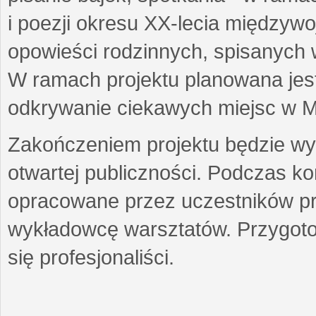
i poezji okresu XX-lecia międzyw
opowieści rodzinnych, spisanych
W ramach projektu planowana jest
odkrywanie ciekawych miejsc w M
Zakończeniem projektu będzie wys
otwartej publiczności. Podczas k
opracowane przez uczestników p
wykładowcę warsztatów. Przygot
się profesjonaliści.