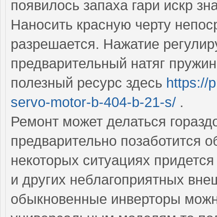
появилось запаха гари искр зн
Наносить красную черту непос
разрешается. Нажатие регули
предварительный натяг пружин
полезный ресурс здесь
https://
servo-motor-b-404-b-21-s/
.
Ремонт может делаться горазд
предварительно позаботится об
некоторых ситуациях придется
и других неблагоприятных вне
обыкновенные инверторы можно