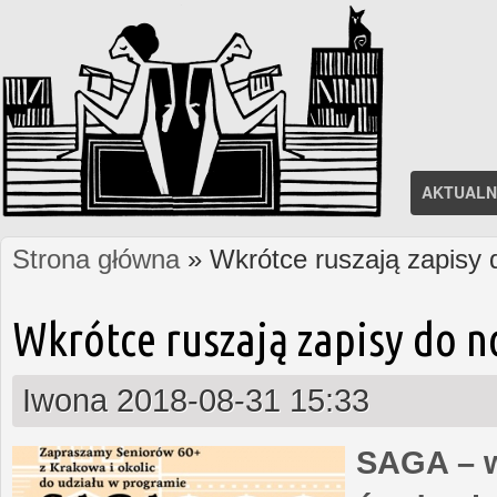
AKTUALN
Strona główna
» Wkrótce ruszają zapisy
Jesteś tutaj
Wkrótce ruszają zapisy do 
Iwona
2018-08-31 15:33
SAGA – w