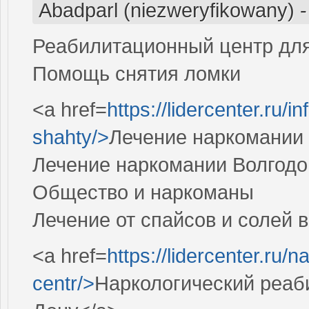
Abadparl (niezweryfikowany)
Реабилитационный центр дл
Помощь снятия ломки
<a href=
https://lidercenter.ru/i
shahty/>
Лечение наркомании
Лечение наркомании Волгодо
Общество и наркоманы
Лечение от спайсов и солей 
<a href=
https://lidercenter.ru/n
centr/>
Наркологический реаб