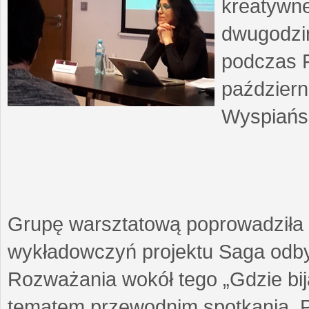
kreatywne
dwugodzin
podczas F
październ
Wyspiańsk
Grupę warsztatową poprowadziła 
wykładowczyń projektu Saga odby
Rozważania wokół tego „Gdzie biją
tematem przewodnim spotkania. 