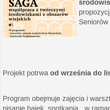
środowis
propozycj
Seniorów 
Projekt potrwa
od września do l
Program obejmuje zajęcia i warszt
pisanie bajek, spotkania w ramach