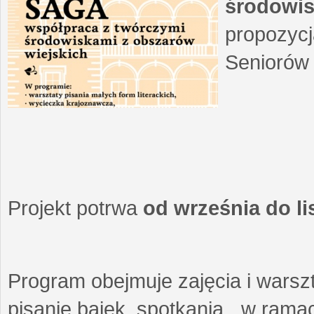
środowis
propozycj
Seniorów 
Projekt potrwa
od września do l
Program obejmuje zajęcia i warszt
pisanie bajek, spotkania w ramach