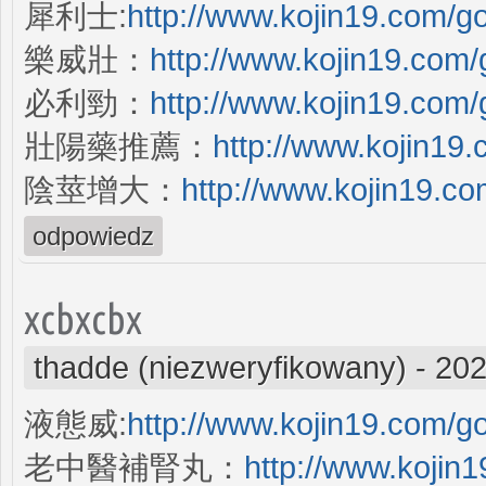
犀利士:
http://www.kojin19.com/
樂威壯：
http://www.kojin19.com
必利勁：
http://www.kojin19.com
壯陽藥推薦：
http://www.kojin19
陰莖增大：
http://www.kojin19.c
odpowiedz
xcbxcbx
thadde (niezweryfikowany)
-
202
液態威:
http://www.kojin19.com/
老中醫補腎丸：
http://www.kojin