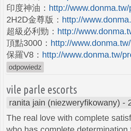
印度神油：
http://www.donma.tw/
2H2D金尊版：
http://www.donma.
超級必利勁：
http://www.donma.t
頂點3000：
http://www.donma.tw/
保羅V8：
http://www.donma.tw/pr
odpowiedz
vile parle escorts
ranita jain (niezweryfikowany)
-
The real love with complete satisf
who has complete determination t