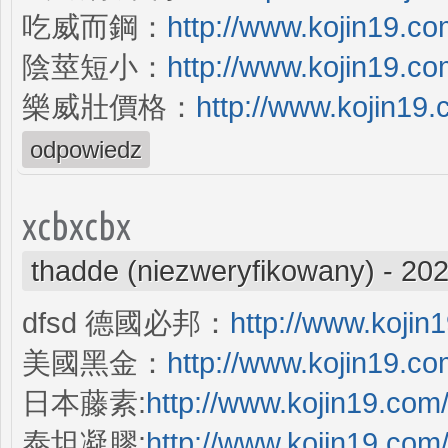
吃威而鋼：
http://www.kojin19.co
陰莖短小：
http://www.kojin19.co
樂威壯價格：
http://www.kojin19.
odpowiedz
xcbxcbx
thadde (niezweryfikowany)
-
202
dfsd 德國必邦：
http://www.koji
美國黑金：
http://www.kojin19.c
日本藤素:
http://www.kojin19.co
泰坦凝膠:
http://www.kojin19.co