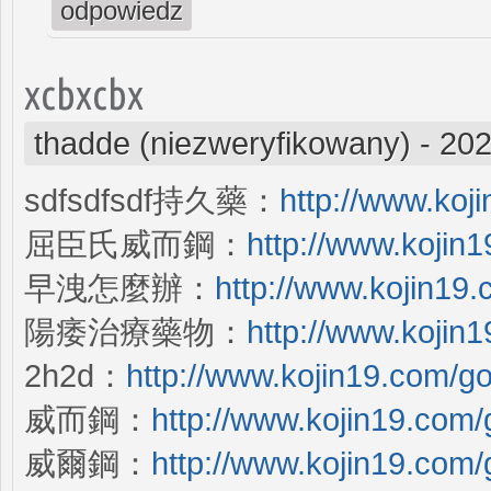
odpowiedz
xcbxcbx
thadde (niezweryfikowany)
-
202
sdfsdfsdf持久藥：
http://www.koj
屈臣氏威而鋼：
http://www.kojin
早洩怎麼辦：
http://www.kojin19
陽痿治療藥物：
http://www.kojin
2h2d：
http://www.kojin19.com/g
威而鋼：
http://www.kojin19.com
威爾鋼：
http://www.kojin19.com