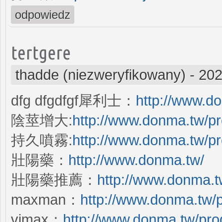
odpowiedz
tertgere
thadde (niezweryfikowany)
-
202
dfg dfgdfgf犀利士：
http://www.do
陰莖增大:
http://www.donma.tw/pr
持久噴霧:
http://www.donma.tw/pro
壯陽藥：
http://www.donma.tw/
壯陽藥推薦：
http://www.donma.t
maxman：
http://www.donma.tw/
vimax：
http://www.donma.tw/pro