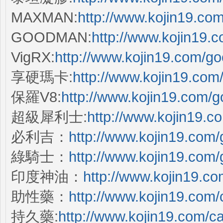
MAXMAN:
http://www.kojin19.co
GOODMAN:
http://www.kojin19.
VigRX:
http://www.kojin19.com/g
享硬瑪卡:
http://www.kojin19.co
保羅V8:
http://www.kojin19.com/
超級犀利士:
http://www.kojin19.
必利吉：
http://www.kojin19.com
綠騎士：
http://www.kojin19.com
印度神油：
http://www.kojin19.c
助性藥：
http://www.kojin19.com
持久藥:
http://www.kojin19.com/c