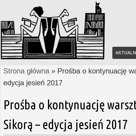
AKTUALN
Strona główna
» Prośba o kontynuację wa
Jesteś tutaj
edycja jesień 2017
Prośba o kontynuację warsz
Sikorą – edycja jesień 2017