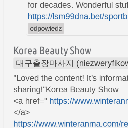
for decades. Wonderful stuff
https://lsm99dna.bet/sport
odpowiedz
Korea Beauty Show
대구출장마사지 (niezweryfikow
"Loved the content! It’s informa
sharing!"Korea Beauty Show
<a href="
https://www.wintera
</a>
https://www.winteranma.com/r