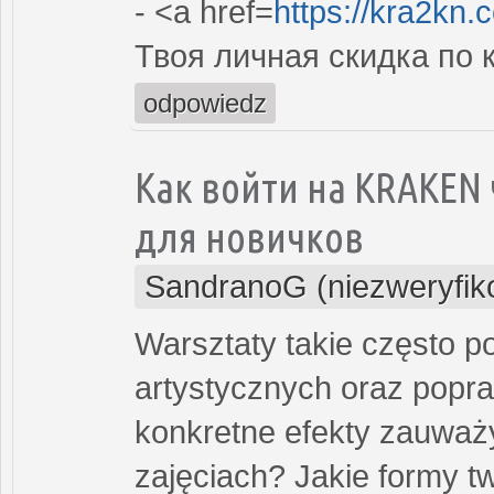
- <a href=
https://kra2kn.
Твоя личная скидка по
odpowiedz
Как войти на KRAKEN 
для новичков
SandranoG (niezweryfi
Warsztaty takie często p
artystycznych oraz popr
konkretne efekty zauważy
zajęciach? Jakie formy t