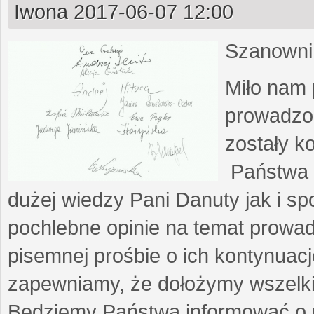
Iwona
2017-06-07 12:00
Szanowni
Miło nam 
prowadzo
zostały k
Państwa o
dużej wiedzy Pani Danuty jak i s
pochlebne opinie na temat prowa
pisemnej prośbie o ich kontynuacj
zapewniamy, że dołożymy wszelkic
Będziemy Państwa informować o r