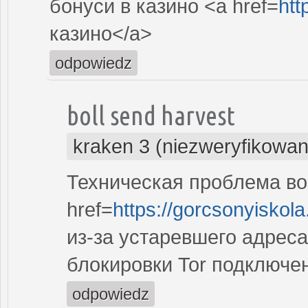
бонуси в казино <a href=
htt
казино</a>
odpowiedz
boll send harvest
kraken 3 (niezweryfikowan
Техническая проблема во
href=
https://gorcsonyiskola
из-за устаревшего адреса
блокировки Tor подключе
odpowiedz