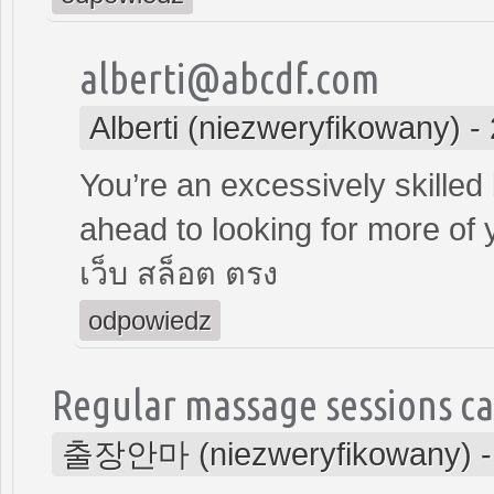
alberti@abcdf.com
Alberti (niezweryfikowany)
-
You’re an excessively skilled 
ahead to looking for more of 
เว็บ สล็อต ตรง
odpowiedz
Regular massage sessions ca
출장안마 (niezweryfikowany)