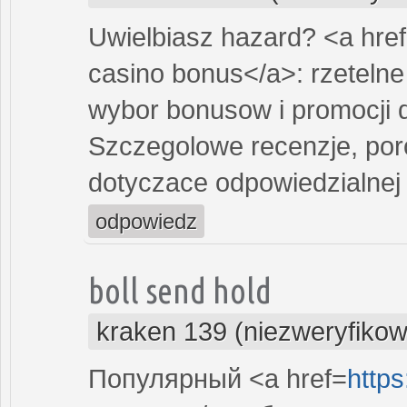
Uwielbiasz hazard? <a hre
casino bonus</a>: rzetelne 
wybor bonusow i promocji 
Szczegolowe recenzje, po
dotyczace odpowiedzialnej 
odpowiedz
boll send hold
kraken 139 (niezweryfiko
Популярный <a href=
https