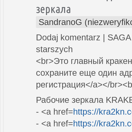
зеркала
SandranoG (niezweryfi
Dodaj komentarz | SAGA 
starszych
<br>Это главный кракен
сохраните еще один адр
регистрация</a></br><b
Рабочие зеркала KRAK
- <a href=
https://kra2kn.
- <a href=
https://kra2kn.