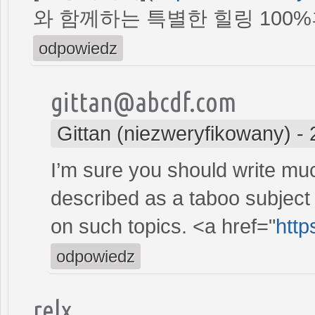
와 함께하는 특별한 힐링 100
odpowiedz
gittan@abcdf.com
Gittan (niezweryfikowany)
-
I’m sure you should write mu
described as a taboo subject bu
on such topics. <a href="
http
odpowiedz
relx