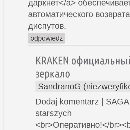
даркнет</a> обеспечивае
автоматического возврата
диспутов.
odpowiedz
KRAKEN официальный 
зеркало
SandranoG (niezweryfi
Dodaj komentarz | SAGA 
starszych
<br>Оперативно!</br><