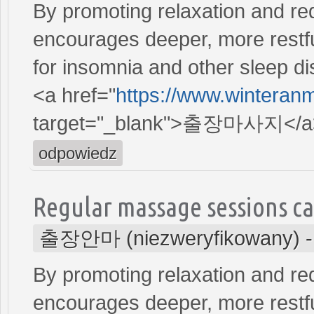
By promoting relaxation and re
encourages deeper, more restfu
for insomnia and other sleep di
<a href="
https://www.winteran
target="_blank">출장마사지</a
odpowiedz
Regular massage sessions ca
출장안마 (niezweryfikowany)
By promoting relaxation and re
encourages deeper, more restfu