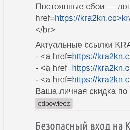
Постоянные сбои — лов
href=
https://kra2kn.cc>k
</br>
Актуальные ссылки KR
- <a href=
https://kra2kn.
- <a href=
https://kra2kn.
- <a href=
https://kra2kn.
Ваша личная скидка по
odpowiedz
Безопасный вход на K