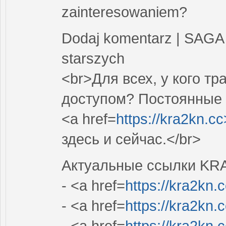
zainteresowaniem?
Dodaj komentarz | SAGA 
starszych
<br>Для всех, у кого т
доступом? Постоянные 
<a href=
https://kra2kn.c
здесь и сейчас.</br>
Актуальные ссылки KR
- <a href=
https://kra2kn.
- <a href=
https://kra2kn.
- <a href=
https://kra2kn.